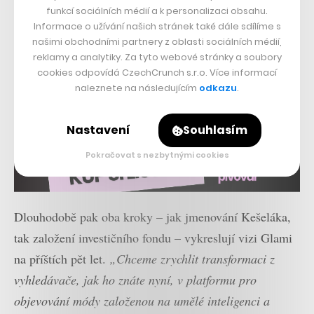
funkcí sociálních médií a k personalizaci obsahu.
Informace o užívání našich stránek také dále sdílíme s
našimi obchodními partnery z oblasti sociálních médií,
reklamy a analytiky. Za tyto webové stránky a soubory
cookies odpovídá CzechCrunch s.r.o. Více informací
naleznete na následujícím
odkazu
.
Nastavení
Souhlasím
Pokračovat s nezbytnými cookies
Dlouhodobě pak oba kroky – jak jmenování Kešeláka,
tak založení investičního fondu – vykreslují vizi Glami
na příštích pět let.
„Chceme zrychlit transformaci z
vyhledávače, jak ho znáte nyní, v platformu pro
objevování módy založenou na umělé inteligenci a