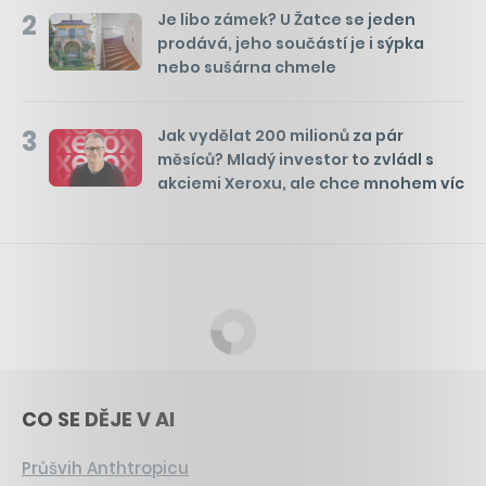
2
Je libo zámek? U Žatce se jeden
prodává, jeho součástí je i sýpka
nebo sušárna chmele
3
Jak vydělat 200 milionů za pár
měsíců? Mladý investor to zvládl s
akciemi Xeroxu, ale chce mnohem víc
CO SE DĚJE V AI
Průšvih Anthtropicu