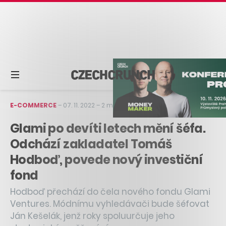
E-COMMERCE
–
07. 11. 2022
–
2 min čtení
Glami po devíti letech mění šéfa.
Odchází zakladatel Tomáš
Hodboď, povede nový investiční
fond
Hodboď přechází do čela nového fondu Glami
Ventures. Módnímu vyhledávači bude šéfovat
Ján Kešelák, jenž roky spoluurčuje jeho