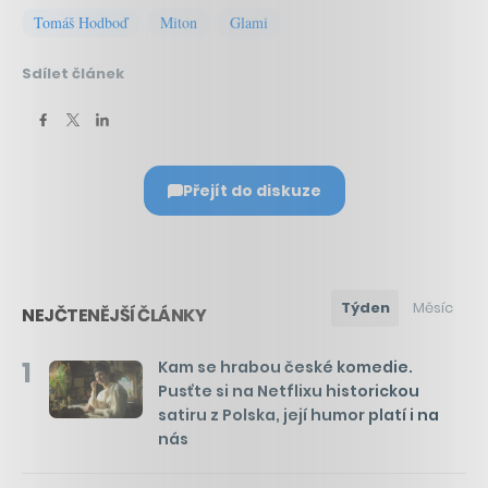
Tomáš Hodboď
Miton
Glami
Sdílet článek
Přejít do diskuze
Týden
Měsíc
NEJČTENĚJŠÍ ČLÁNKY
1
Kam se hrabou české komedie.
Pusťte si na Netflixu historickou
satiru z Polska, její humor platí i na
nás