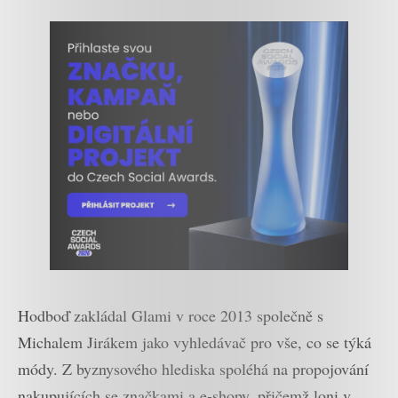
Hodboď zakládal Glami v roce 2013 společně s
Michalem Jirákem jako vyhledávač pro vše, co se týká
módy. Z byznysového hlediska spoléhá na propojování
nakupujících se značkami a e-shopy, přičemž loni v