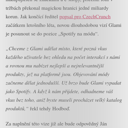
tržbách překonal magickou hranici jedné miliardy
korun. Jak končící ředitel
popsal pro CzechCrunch
začátkem letošního léta, novou dlouhodobou vizí Glami
je posunout se do pozice „Spotify na módu“.
„Chceme z Glami udělat místo, které pozná vkus
každého uživatele bez ohledu na počet interakcí s námi
a rovnou mu nabízet nejlepší a nejrelevantnější
produkty, jež na platformě jsou. Objevování módy
začneme dělat jednodušší. Už brzo bude Glami vypadat
jako Spotify. A když k nám přijdete, odhadneme váš
vkus bez toho, aniž byste museli procházet velký katalog
produktů,“
řekl tehdy Hodboď.
Za naplnění této vize již ale bude odpovědný Ján