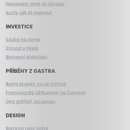
Nečekaný směr AI závodu
Kurzy, jak AI vypnout
INVESTICE
Sázka na Xerox
Strnad v Pirelli
Burzovní eldorádo
PŘÍBĚHY Z GASTRA
Boční projekt, co se zvrtnul
Francouzský šéfkuchař na Šumavě
Dva golfisti, co pečou
DESIGN
Bomma není tichá