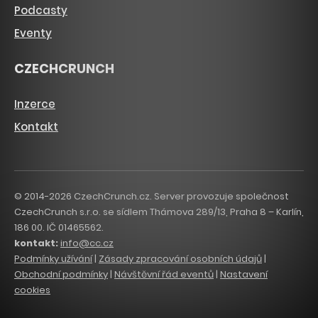
Podcasty
Eventy
CZECHCRUNCH
Inzerce
Kontakt
© 2014-2026 CzechCrunch.cz. Server provozuje společnost
CzechCrunch s.r.o. se sídlem Thámova 289/13, Praha 8 – Karlín,
186 00. IČ 01465562.
kontakt:
info@cc.cz
Podmínky užívání
|
Zásady zpracování osobních údajů
|
Obchodní podmínky
|
Návštěvní řád eventů
|
Nastavení
cookies