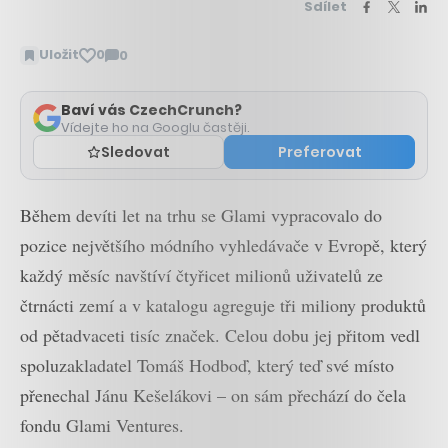
Sdílet
Uložit
0
0
Zobrazit
komentáře
Baví vás CzechCrunch?
Vídejte ho na Googlu častěji.
Sledovat
Preferovat
Během devíti let na trhu se Glami vypracovalo do
pozice největšího módního vyhledávače v Evropě, který
každý měsíc navštíví čtyřicet milionů uživatelů ze
čtrnácti zemí a v katalogu agreguje tři miliony produktů
od pětadvaceti tisíc značek. Celou dobu jej přitom vedl
spoluzakladatel Tomáš Hodboď, který teď své místo
přenechal Jánu Kešelákovi – on sám přechází do čela
fondu Glami Ventures.