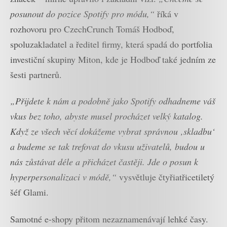
posunout do pozice Spotify pro módu,“
říká v
rozhovoru pro CzechCrunch Tomáš Hodboď,
spoluzakladatel a ředitel firmy, která spadá do portfolia
investiční skupiny Miton, kde je Hodboď také jedním ze
šesti partnerů.
„Přijdete k nám a podobně jako Spotify odhadneme váš
vkus bez toho, abyste musel procházet velký katalog.
Když ze všech věcí dokážeme vybrat správnou ‚skladbu‘
a budeme se tak trefovat do vkusu uživatelů, budou u
nás zůstávat déle a přicházet častěji. Jde o posun k
hyperpersonalizaci v módě,“
vysvětluje čtyřiatřicetiletý
šéf Glami.
Samotné e-shopy přitom nezaznamenávají lehké časy.