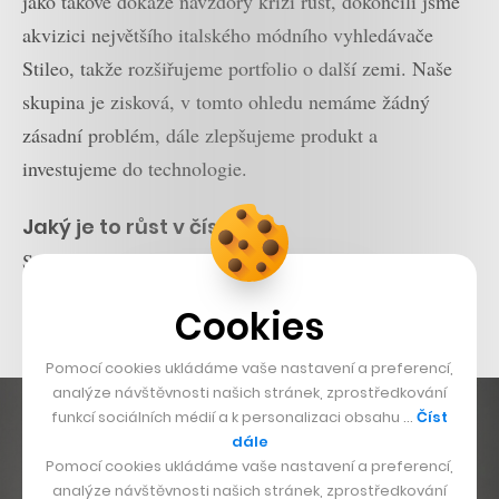
jako takové dokáže navzdory krizi růst, dokončili jsme
akvizici největšího italského módního vyhledávače
Stileo, takže rozšiřujeme portfolio o další zemi. Naše
skupina je zisková, v tomto ohledu nemáme žádný
zásadní problém, dále zlepšujeme produkt a
investujeme do technologie.
Jaký je to růst v číslech?
S akvizicí Stilea jsme za minulý rok dosáhli tržeb přes
miliardu korun, meziroční nárůst je na úrovni více než
Cookies
40 procent.
Pomocí cookies ukládáme vaše nastavení a preferencí,
analýze návštěvnosti našich stránek, zprostředkování
funkcí sociálních médií a k personalizaci obsahu …
Číst
dále
Pomocí cookies ukládáme vaše nastavení a preferencí,
analýze návštěvnosti našich stránek, zprostředkování