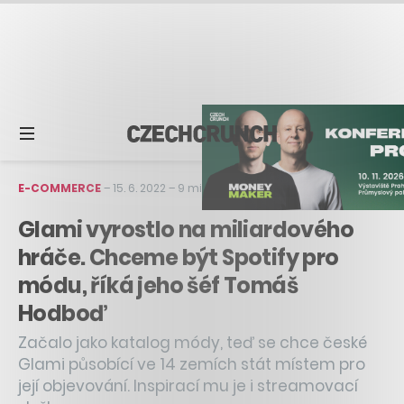
E-COMMERCE
–
15. 6. 2022
–
9 min čtení
Glami vyrostlo na miliardového
hráče. Chceme být Spotify pro
módu, říká jeho šéf Tomáš
Hodboď
Začalo jako katalog módy, teď se chce české
Glami působící ve 14 zemích stát místem pro
její objevování. Inspirací mu je i streamovací