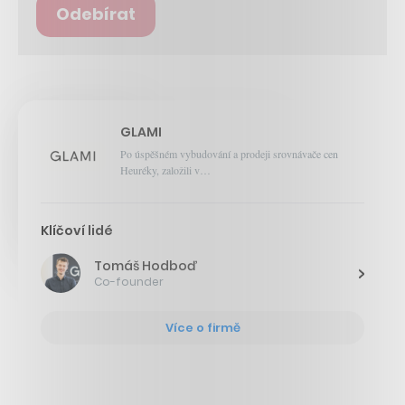
Odebírat
GLAMI
Po úspěšném vybudování a prodeji srovnávače cen
Heuréky, založili v…
Klíčoví lidé
Tomáš Hodboď
Co-founder
Více o firmě