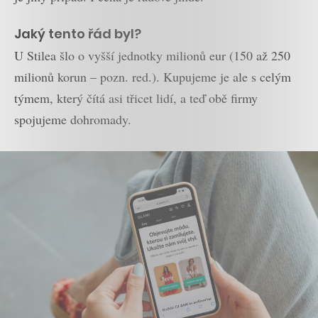
Jaký tento řád byl?
U Stilea šlo o vyšší jednotky milionů eur (150 až 250
milionů korun – pozn. red.). Kupujeme je ale s celým
týmem, který čítá asi třicet lidí, a teď obě firmy
spojujeme dohromady.