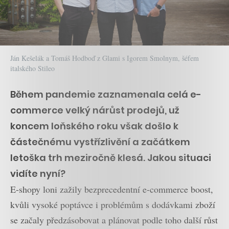
Ján Kešelák a Tomáš Hodboď z Glami s Igorem Smolnym, šéfem
italského Stileo
Během pandemie zaznamenala celá e-
commerce velký nárůst prodejů, už
koncem loňského roku však došlo k
částečnému vystřízlivění a začátkem
letoška trh meziročně klesá. Jakou situaci
vidíte nyní?
E-shopy loni zažily bezprecedentní e-commerce boost,
kvůli vysoké poptávce i problémům s dodávkami zboží
se začaly předzásobovat a plánovat podle toho další růst