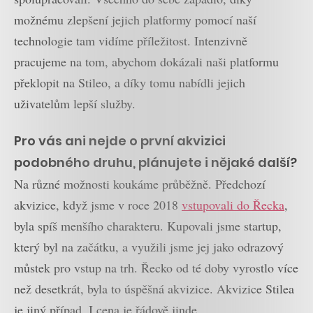
možnému zlepšení jejich platformy pomocí naší
technologie tam vidíme příležitost. Intenzivně
pracujeme na tom, abychom dokázali naši platformu
překlopit na Stileo, a díky tomu nabídli jejich
uživatelům lepší služby.
Pro vás ani nejde o první akvizici
podobného druhu, plánujete i nějaké další?
Na různé možnosti koukáme průběžně. Předchozí
akvizice, když jsme v roce 2018
vstupovali do Řecka
,
byla spíš menšího charakteru. Kupovali jsme startup,
který byl na začátku, a využili jsme jej jako odrazový
můstek pro vstup na trh. Řecko od té doby vyrostlo více
než desetkrát, byla to úspěšná akvizice. Akvizice Stilea
je jiný případ. I cena je řádově jinde.