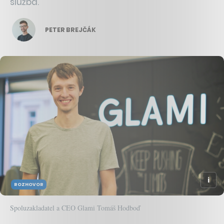
služba.
PETER BREJČÁK
ROZHOVOR
Spoluzakladatel a CEO Glami Tomáš Hodboď