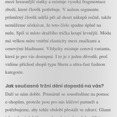
mezi luxusnější statky a existuje vysoká fragmentace
zboží, které člověk potřebuje. V našem segmentu
průměrný člověk udělá pět až deset nákupů ročně, takže
nemůžeme očekávat, že toto číslo spadne úplně na
nulu. Spíš si místo dražšího trička koupí levnější. Móda
má velkou míru vnitřní elasticity mezi značkami a
cenovými hladinami. Vždycky existuje cenová varianta,
která je pro vás dostupná. I to je z jeden důvodů, proč
vidíme příchod shopů typu Shein a ultra-fast fashion
kategorie.
Jak současné tržní dění dopadá na vás?
Daří se nám dobře. Primárně se soustředíme na pomoc
e-shopům, protože jsou pro nás klíčoví partneři a
potřebujeme, aby tohle období přestáli ve zdraví. Glami