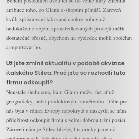
Během posledních dvou let se do velké míry změnila
atribuce toho, co Glami e-shopům přináší. Zároveň
kvůli zpřísňování takzvané cookie policy už
nedokážeme objem zprostředkovaných prodejů měřit
dostatečně přesně, abychom na výsledek mohli spoléhat
a reportovat ho.
Už jste zmínil aktualitu v podobě akvizice
italského Stilea. Proč jste se rozhodli tuto
firmu odkoupit?
Neustále sledujeme, kam Glami může růst ať už
geograficky, nebo produktovým zaměřením. Itálie pro
nás byla v rámci Evropy nepokrytá a naskytla se nám
příležitost odkoupit firmu s velmi dobrou tržní pozicí.
Zároveň nám je Stileo blízké, historicky jsme už
spolupracovali. Všechno do sebe zapadlo, díky