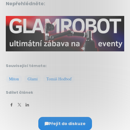
Nepřehlédněte:
Související témata:
Miton
Glami
Tomáš Hodboď
Sdílet článek
Přejít do diskuze