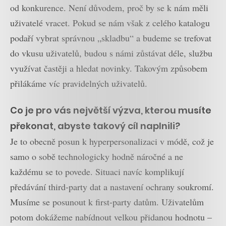
od konkurence. Není důvodem, proč by se k nám měli
uživatelé vracet. Pokud se nám však z celého katalogu
podaří vybrat správnou „skladbu“ a budeme se trefovat
do vkusu uživatelů, budou s námi zůstávat déle, službu
využívat častěji a hledat novinky. Takovým způsobem
přilákáme víc pravidelných uživatelů.
Co je pro vás největší výzva, kterou musíte
překonat, abyste takový cíl naplnili?
Je to obecně posun k hyperpersonalizaci v módě, což je
samo o sobě technologicky hodně náročné a ne
každému se to povede. Situaci navíc komplikují
předávání third-party dat a nastavení ochrany soukromí.
Musíme se posunout k first-party datům. Uživatelům
potom dokážeme nabídnout velkou přidanou hodnotu –