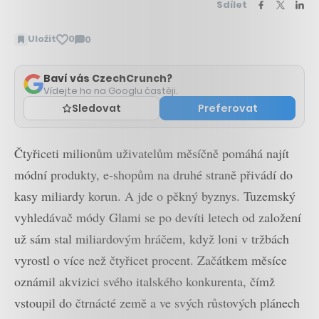
Sdílet
Uložit
0
0
Zobrazit
komentáře
Baví vás CzechCrunch?
Vídejte ho na Googlu častěji.
Sledovat
Preferovat
Čtyřiceti milionům uživatelům měsíčně pomáhá najít
módní produkty, e-shopům na druhé straně přivádí do
kasy miliardy korun. A jde o pěkný byznys. Tuzemský
vyhledávač módy Glami se po devíti letech od založení
už sám stal miliardovým hráčem, když loni v tržbách
vyrostl o více než čtyřicet procent. Začátkem měsíce
oznámil akvizici svého italského konkurenta, čímž
vstoupil do čtrnácté země a ve svých růstových plánech