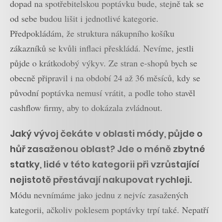
dopad na spotřebitelskou poptávku bude, stejně tak se
od sebe budou lišit i jednotlivé kategorie.
Předpokládám, že struktura nákupního košíku
zákazníků se kvůli inflaci přeskládá. Nevíme, jestli
půjde o krátkodobý výkyv. Ze stran e-shopů bych se
obecně připravil i na období 24 až 36 měsíců, kdy se
původní poptávka nemusí vrátit, a podle toho stavěl
cashflow firmy, aby to dokázala zvládnout.
Jaký vývoj čekáte v oblasti módy, půjde o
hůř zasaženou oblast? Jde o méně zbytné
statky, lidé v této kategorii při vzrůstající
nejistotě přestávají nakupovat rychleji.
Módu nevnímáme jako jednu z nejvíc zasažených
kategorii, ačkoliv poklesem poptávky trpí také. Nepatří