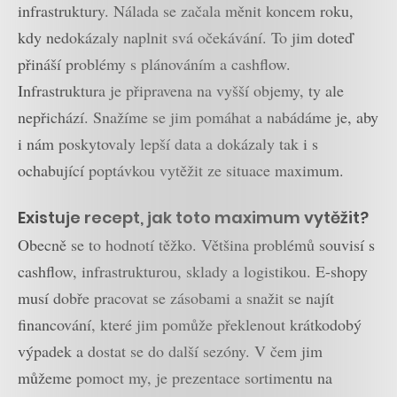
infrastruktury. Nálada se začala měnit koncem roku,
kdy nedokázaly naplnit svá očekávání. To jim doteď
přináší problémy s plánováním a cashflow.
Infrastruktura je připravena na vyšší objemy, ty ale
nepřichází. Snažíme se jim pomáhat a nabádáme je, aby
i nám poskytovaly lepší data a dokázaly tak i s
ochabující poptávkou vytěžit ze situace maximum.
Existuje recept, jak toto maximum vytěžit?
Obecně se to hodnotí těžko. Většina problémů souvisí s
cashflow, infrastrukturou, sklady a logistikou. E-shopy
musí dobře pracovat se zásobami a snažit se najít
financování, které jim pomůže překlenout krátkodobý
výpadek a dostat se do další sezóny. V čem jim
můžeme pomoct my, je prezentace sortimentu na