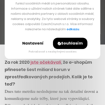
funkcí sociálních médií a k personalizaci obsahu.
Informace o užívání našich stránek také dále sdílíme s
našimi obchodními partnery z oblasti sociálních médií,
reklamy a analytiky. Za tyto webové stránky a soubory
cookies odpovídá CzechCrunch s.r.o. Více informací
naleznete na následujícím
odkazu
.
Nastavení
Souhlasím
Tomáš Hodboď, spoluzakladatel a šéf Glami
Pokračovat s nezbytnými cookies
Za rok 2020
jste očekávali
, že e-shopům
přinesete šest miliard korun v
zprostředkovaných prodejích. Kolik je to
teď?
Dnes tuto metriku nesledujeme na tak detailní úrovni a
komunikujeme naše tržby, které jsou vypovídající.