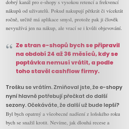
dobrý kanál pro e-shopy s vysokou retencí a frekvencí
nákupů od uživatelů. Pokud nakupují pětkrát či vícekrát
ročně, určitě má aplikace smysl, protože pak ji člověk
nevyužívá jen na nákup, ale vrací se i kvůli objevování.
Ze stran e-shopů bych se připravil
na období 24 až 36 měsíců, kdy se
poptávka nemusí vrátit, a podle
toho stavěl cashflow firmy.
Trošku se vrátím. Zmiňoval jste, že e-shopy
nyní hlavně potřebují přečkat do další
sezony. Očekáváte, že další už bude lepší?
Byl bych opatrný a všeobecné nadšení z loňského roku
bych se snažil krotit. Nevíme, jak dlouhá recese a