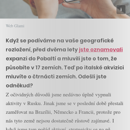
Web Glami
Když se podíváme na vaše geografické
rozložení, před dvěma lety
jste oznamovali
expanzi do Pobaltí a mluvili jste o tom, že
působíte v 17 zemích. Teď po italské akvizici
mluvíte o čtrnácti zemích. Odešli jste
odněkud?
Z očividných důvodů jsme nedávno úplně vypnuli
aktivity v Rusku. Jinak jsme se v poslední době přestali
zaměřovat na Brazílii, Německo a Francii, protože pro
nás tyto země nejsou dostatečně růstově zajímavé. I
když jsme tam pořád aktivní, strategicky se na ně