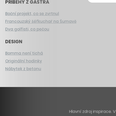
PŘÍBĚHY Z GASTRA
Boční projekt, co se zvrtnul
Francouzský šéfkuchař na Šumavě
Dva golfisti, co pečou
DESIGN
Bomma není tichá
Originální hodinky
Nábytek z betonu
Hlavní zdroj inspirace