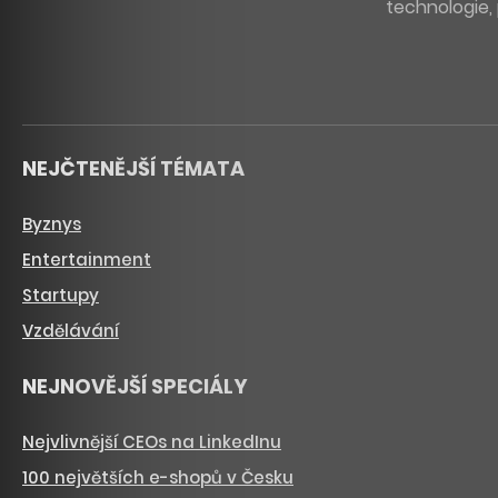
technologie, 
NEJČTENĚJŠÍ TÉMATA
Byznys
Entertainment
Startupy
Vzdělávání
NEJNOVĚJŠÍ SPECIÁLY
Nejvlivnější CEOs na LinkedInu
100 největších e-shopů v Česku