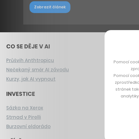
Zobrazit článek
CO SE DĚJE V AI
Průšvih Anthtropicu
Pomocí cook
zpro
Nečekaný směr AI závodu
Pomocí cook
Kurzy, jak AI vypnout
zprostředko
stránek tak
INVESTICE
analytik
Sázka na Xerox
Strnad v Pirelli
Burzovní eldorádo