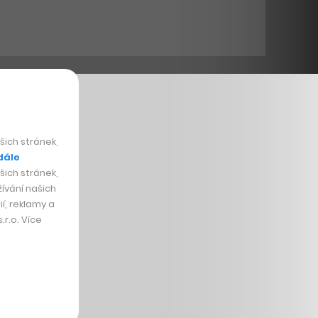
ich stránek,
dále
ich stránek,
ívání našich
í, reklamy a
r.o. Více