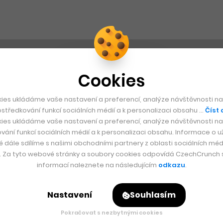
Cookies
ies ukládáme vaše nastavení a preferencí, analýze návštěvnosti naš
středkování funkcí sociálních médií a k personalizaci obsahu …
Číst 
ies ukládáme vaše nastavení a preferencí, analýze návštěvnosti naš
vání funkcí sociálních médií a k personalizaci obsahu. Informace o už
é dále sdílíme s našimi obchodními partnery z oblasti sociálních médi
y. Za tyto webové stránky a soubory cookies odpovídá CzechCrunch s.
informací naleznete na následujícím
odkazu
.
Nastavení
Souhlasím
Pokračovat s nezbytnými cookies