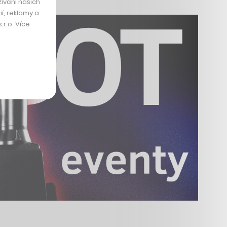
ívání našich
í, reklamy a
r.o. Více