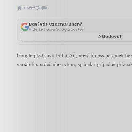
Uložit
0
0
Zobrazit
komentáře
Baví vás CzechCrunch?
Vídejte ho na Googlu častěji.
Sledovat
Google představil Fitbit Air, nový fitness náramek be
variabilitu srdečního rytmu, spánek i případné příznak