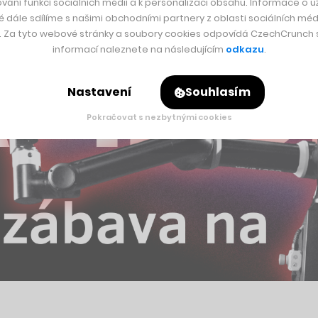
vání funkcí sociálních médií a k personalizaci obsahu. Informace o už
é dále sdílíme s našimi obchodními partnery z oblasti sociálních médi
y. Za tyto webové stránky a soubory cookies odpovídá CzechCrunch s.
informací naleznete na následujícím
odkazu
.
Nastavení
Souhlasím
Pokračovat s nezbytnými cookies