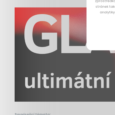
zprostředko
stránek tak
analytik
Související témata: