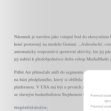
Náramek je navržen jako vstupní bod do ekosystému G
kouč postavený na modelu Gemini.
„Jednoduché, ceno
automaticky rozpoznává sportovní aktivity, lze jej 
jej nabízí k předobjednávce třeba eshop MediaMarkt
Fitbit Air přímočaře míří do segmentu,
kde dosud do
na bázi předplatného, který si oblíbila řada známých 
platformou. V USA má být u prvních zákazníků od 26.
se slavným basketbalistou Stephenem Currym.
Pomocí cook
zpro
Pomocí cook
Nepřehlédněte: