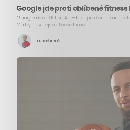
Google jde proti oblíbené fitness 
Google uvedl Fitbit Air – kompaktní náramek b
Má být levnější alternativou.
LUBOŠ KREČ