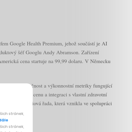
ifem Google Health Premium, jehož součástí je AI
duktový šéf Googlu Andy Abramson. Zařízení
 Americká cena startuje na 99,99 dolaru. V Německu
ěřený na funkčnost a výkonnostní metriky fungující
 nižší vstupní cenu a integraci s vlastní zdravotní
ude také prémiová řada, která vznikla ve spolupráci
ich stránek,
dále
ich stránek,