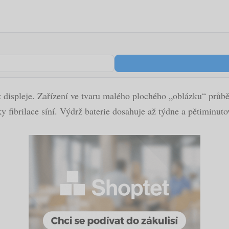
z displeje. Zařízení ve tvaru malého plochého „oblázku“ průbě
y fibrilace síní. Výdrž baterie dosahuje až týdne a pětiminuto