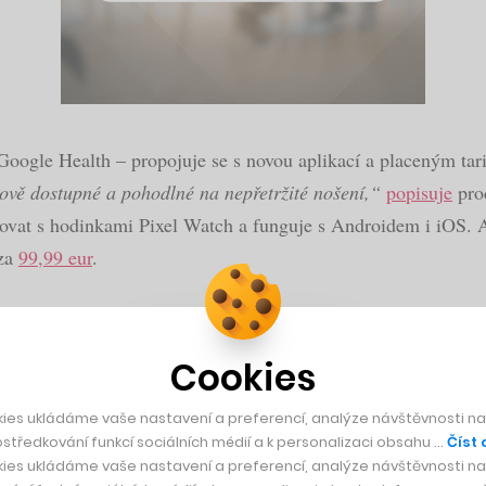
oogle Health – propojuje se s novou aplikací a placeným tar
vě dostupné a pohodlné na nepřetržité nošení,“
popisuje
pro
párovat s hodinkami Pixel Watch a funguje s Androidem i iOS.
 za
99,99 eur
.
minuje americký Whoop
– prémiový náramek bez displeje zam
osobností včetně Cristiana Ronalda. Google oproti němu sází na
Cookies
 května, evropský termín zatím nebyl oznámen. K dispozici b
ies ukládáme vaše nastavení a preferencí, analýze návštěvnosti naš
středkování funkcí sociálních médií a k personalizaci obsahu …
Číst 
ies ukládáme vaše nastavení a preferencí, analýze návštěvnosti naš