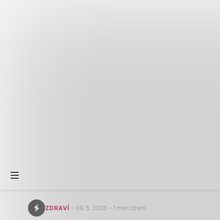
ZDRAVÍ
–
09. 5. 2026
–
1 min čtení