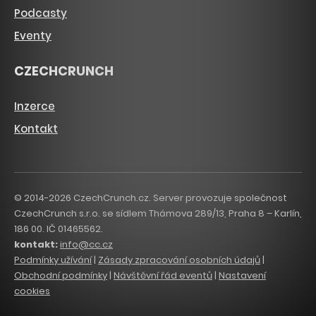
Podcasty
Eventy
CZECHCRUNCH
Inzerce
Kontakt
© 2014-2026 CzechCrunch.cz. Server provozuje společnost
CzechCrunch s.r.o. se sídlem Thámova 289/13, Praha 8 – Karlín,
186 00. IČ 01465562.
kontakt:
info@cc.cz
Podmínky užívání
|
Zásady zpracování osobních údajů
|
Obchodní podmínky
|
Návštěvní řád eventů
|
Nastavení
cookies