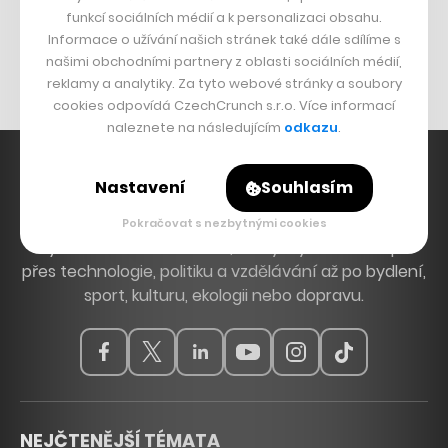
funkcí sociálních médií a k personalizaci obsahu.
Originální hodinky
Informace o užívání našich stránek také dále sdílíme s
Nábytek z betonu
našimi obchodními partnery z oblasti sociálních médií,
reklamy a analytiky. Za tyto webové stránky a soubory
cookies odpovídá CzechCrunch s.r.o. Více informací
naleznete na následujícím
odkazu
.
Nastavení
Souhlasím
Hlavní zdroj inspirace. Věnujeme se tématům, která
Pokračovat s nezbytnými cookies
hýbou Českem a světem, od byznysu a startupů
přes technologie, politiku a vzdělávání až po bydlení,
sport, kulturu, ekologii nebo dopravu.
NEJČTENĚJŠÍ TÉMATA