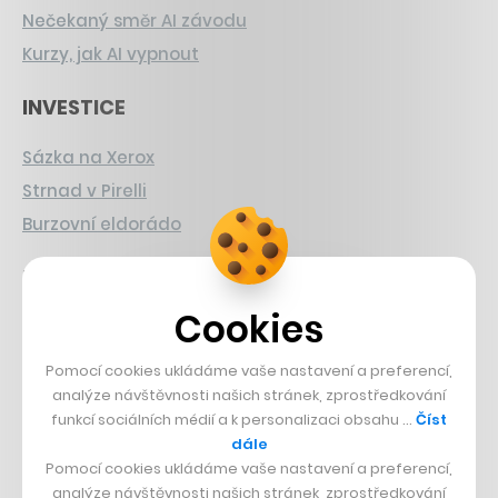
Nečekaný směr AI závodu
Kurzy, jak AI vypnout
INVESTICE
Sázka na Xerox
Strnad v Pirelli
Burzovní eldorádo
PŘÍBĚHY Z GASTRA
Cookies
Boční projekt, co se zvrtnul
Francouzský šéfkuchař na Šumavě
Pomocí cookies ukládáme vaše nastavení a preferencí,
Dva golfisti, co pečou
analýze návštěvnosti našich stránek, zprostředkování
funkcí sociálních médií a k personalizaci obsahu …
Číst
dále
DESIGN
Pomocí cookies ukládáme vaše nastavení a preferencí,
analýze návštěvnosti našich stránek, zprostředkování
Bomma není tichá