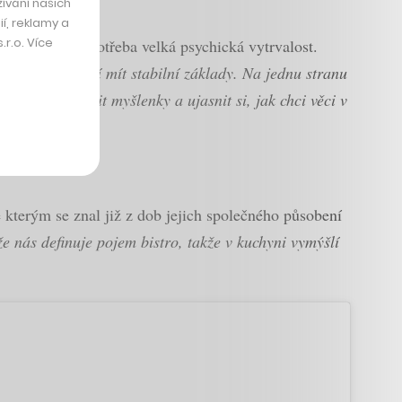
ívání našich
í, reklamy a
r.o. Více
ž k tomu byla potřeba velká psychická vytrvalost.
ní, které musí mít stabilní základy. Na jednu stranu
si mohl utřídit myšlenky a ujasnit si, jak chci věci v
podniku.
 kterým se znal již z dob jejich společného působení
že nás definuje pojem bistro, takže v kuchyni vymýšlí