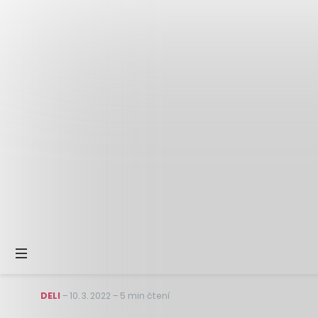
DELI
–
10. 3. 2022
–
5 min čtení