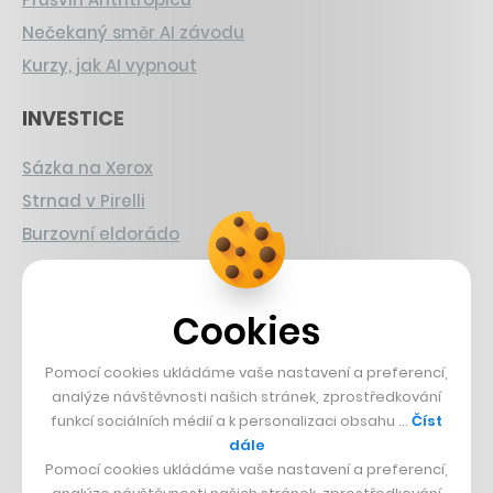
Nečekaný směr AI závodu
Kurzy, jak AI vypnout
INVESTICE
Sázka na Xerox
Strnad v Pirelli
Burzovní eldorádo
PŘÍBĚHY Z GASTRA
Cookies
Boční projekt, co se zvrtnul
Francouzský šéfkuchař na Šumavě
Pomocí cookies ukládáme vaše nastavení a preferencí,
analýze návštěvnosti našich stránek, zprostředkování
Dva golfisti, co pečou
funkcí sociálních médií a k personalizaci obsahu …
Číst
dále
DESIGN
Pomocí cookies ukládáme vaše nastavení a preferencí,