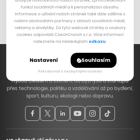
analýze návštěvnosti našich stránek, zprostředkování
Bomma není tichá
funkcí sociálních médií a k personalizaci obsahu.
Originální hodinky
Informace o užívání našich stránek také dále sdílíme s
našimi obchodními partnery z oblasti sociálních médií,
Nábytek z betonu
reklamy a analytiky. Za tyto webové stránky a soubory
cookies odpovídá CzechCrunch s.r.o. Více informací
naleznete na následujícím
odkazu
.
Nastavení
Souhlasím
Pokračovat s nezbytnými cookies
Hlavní zdroj inspirace. Věnujeme se tématům, která
hýbou Českem a světem, od byznysu a startupů
přes technologie, politiku a vzdělávání až po bydlení,
sport, kulturu, ekologii nebo dopravu.