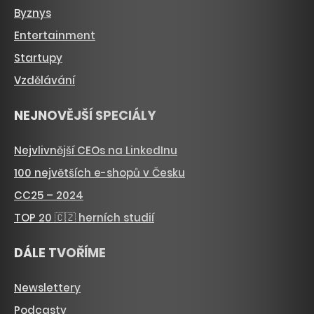
Byznys
Entertainment
Startupy
Vzdělávání
NEJNOVĚJŠÍ SPECIÁLY
Nejvlivnější CEOs na LinkedInu
100 největších e-shopů v Česku
CC25 – 2024
TOP 20 🇨🇿 herních studií
DÁLE TVOŘÍME
Newslettery
Podcasty