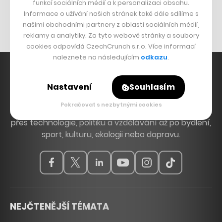
Originální hodinky
funkcí sociálních médií a k personalizaci obsahu.
Informace o užívání našich stránek také dále sdílíme s
Nábytek z betonu
našimi obchodními partnery z oblasti sociálních médií,
reklamy a analytiky. Za tyto webové stránky a soubory
cookies odpovídá CzechCrunch s.r.o. Více informací
naleznete na následujícím
odkazu
.
Nastavení
Souhlasím
Hlavní zdroj inspirace. Věnujeme se tématům, která
Pokračovat s nezbytnými cookies
hýbou Českem a světem, od byznysu a startupů
přes technologie, politiku a vzdělávání až po bydlení,
sport, kulturu, ekologii nebo dopravu.
NEJČTENĚJŠÍ TÉMATA