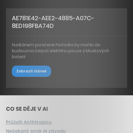
AE781E42-AEE2-4885-A07C-
8ED198FBA74D
Hurikánem poničené Portoriko by mohlo do
budoucna čerpat elektřinu pouze z Muskových
baterií
Zobrazit článek
CO SE DĚJE V AI
Průšvih Anthtropicu
Nečekaný směr AI závodu