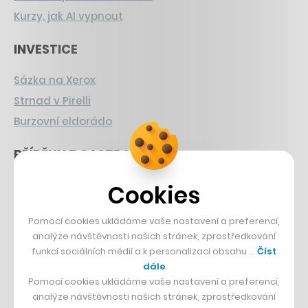
Kurzy, jak AI vypnout
INVESTICE
Sázka na Xerox
Strnad v Pirelli
Burzovní eldorádo
PŘÍBĚHY Z GASTRA
Boční projekt, co se zvrtnul
Cookies
Francouzský šéfkuchař na Šumavě
Pomocí cookies ukládáme vaše nastavení a preferencí,
Dva golfisti, co pečou
analýze návštěvnosti našich stránek, zprostředkování
funkcí sociálních médií a k personalizaci obsahu …
Číst
DESIGN
dále
Pomocí cookies ukládáme vaše nastavení a preferencí,
Bomma není tichá
analýze návštěvnosti našich stránek, zprostředkování