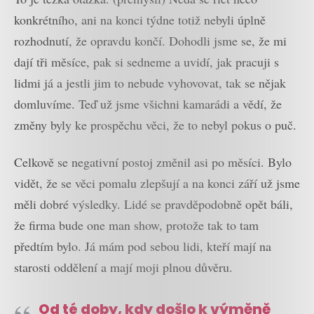
konkrétního, ani na konci týdne totiž nebyli úplně
rozhodnutí, že opravdu končí. Dohodli jsme se, že mi
dají tři měsíce, pak si sedneme a uvidí, jak pracuji s
lidmi já a jestli jim to nebude vyhovovat, tak se nějak
domluvíme. Teď už jsme všichni kamarádi a vědí, že
změny byly ke prospěchu věci, že to nebyl pokus o puč.
Celkově se negativní postoj změnil asi po měsíci. Bylo
vidět, že se věci pomalu zlepšují a na konci září už jsme
měli dobré výsledky. Lidé se pravděpodobně opět báli,
že firma bude one man show, protože tak to tam
předtím bylo. Já mám pod sebou lidi, kteří mají na
starosti oddělení a mají moji plnou důvěru.
Od té doby, kdy došlo k výměně