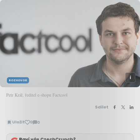
ROZHOVOR
Petr Král, ředitel e-shopu Factcool
Sdílet
Uložit
0
0
Zobrazit
komentáře
Baví vás CzechCrunch?