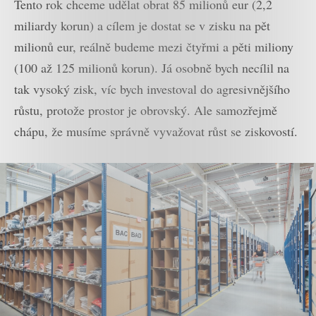
Tento rok chceme udělat obrat 85 milionů eur (2,2
miliardy korun) a cílem je dostat se v zisku na pět
milionů eur, reálně budeme mezi čtyřmi a pěti miliony
(100 až 125 milionů korun). Já osobně bych necílil na
tak vysoký zisk, víc bych investoval do agresivnějšího
růstu, protože prostor je obrovský. Ale samozřejmě
chápu, že musíme správně vyvažovat růst se ziskovostí.