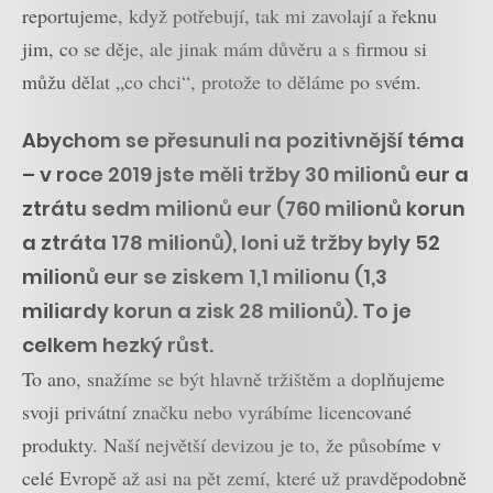
reportujeme, když potřebují, tak mi zavolají a řeknu
jim, co se děje, ale jinak mám důvěru a s firmou si
můžu dělat „co chci“, protože to děláme po svém.
Abychom se přesunuli na pozitivnější téma
– v roce 2019 jste měli tržby 30 milionů eur a
ztrátu sedm milionů eur (760 milionů korun
a ztráta 178 milionů), loni už tržby byly 52
milionů eur se ziskem 1,1 milionu (1,3
miliardy korun a zisk 28 milionů). To je
celkem hezký růst.
To ano, snažíme se být hlavně tržištěm a doplňujeme
svoji privátní značku nebo vyrábíme licencované
produkty. Naší největší devizou je to, že působíme v
celé Evropě až asi na pět zemí, které už pravděpodobně