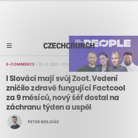
E-COMMERCE
–
20. 12. 2021
–
12 min čtení
I Slováci mají svůj Zoot. Vedení
zničilo zdravě fungující Factcool
za 9 měsíců, nový šéf dostal na
záchranu týden a uspěl
PETER BREJČÁK