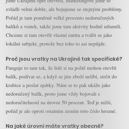
jsme Ukrajinu opět otevřeli, marketingově jsme to
zvládli velmi dobře, ale bojujeme se stejnými problémy.
Pořád je tam poměrně velké procento nedoručených
balíků a vratek, takže jsme tam aktivity hodně utlumili.
Chceme si tam otevřít vlastní entitu a tvářit se jako
lokální subjekt, protože bez toho to asi nepůjde.
Proč jsou vratky na Ukrajině tak specifické?
Funguje to tam tak, že lidé si na poště mohou otevřít
balík, podívat se, a když se jim zboží nelíbí, strčit do
krabice a poslat zpátky. Nám se to pak ukáže jako
nedoručený balík, proto jsme vždy bojovali s
nedoručitelností na úrovni 50 procent. Teď je nižší,
pořád je ale oproti ostatním zemím toto číslo hrozné.
Na jaké úrovni máte vratky obecně?