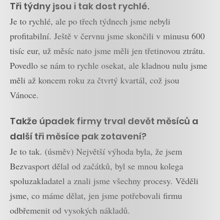
Tři týdny jsou i tak dost rychlé.
Je to rychlé, ale po třech týdnech jsme nebyli
profitabilní. Ještě v červnu jsme skončili v minusu 600
tisíc eur, už měsíc nato jsme měli jen třetinovou ztrátu.
Povedlo se nám to rychle osekat, ale kladnou nulu jsme
měli až koncem roku za čtvrtý kvartál, což jsou
Vánoce.
Takže úpadek firmy trval devět měsíců a
další tři měsíce pak zotavení?
Je to tak. (úsměv) Největší výhoda byla, že jsem
Bezvasport dělal od začátků, byl se mnou kolega
spoluzakladatel a znali jsme všechny procesy. Věděli
jsme, co máme dělat, jen jsme potřebovali firmu
odbřemenit od vysokých nákladů.