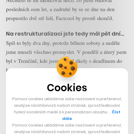
posledních osm let, a zadruhé by se ze dne na den
propustilo dvě stě lidí, Factcool by prostě skončil.
Na restrukturalizaci jste tedy měl pět dní…
Spíš to byly dva dny, protože během soboty a neděle
jsme museli všechno promyslet. V pondělí a úterý jsem
byl v Trenčíně, kde jsem rozdal úkoly s deadlinem do
konce týdne. Lidé věděli, že mají máslo na hlavě, takže
vůči odchodu ani neprotestovali.
Cookies
Větší oříšek byla Praha, protože lidé k nám přicházeli
Pomocí cookies ukládáme vaše nastavení a preferencí,
za velkým projektem z relativně dobrých firem a tým
analýze návštěvnosti našich stránek, zprostředkování
tady tehdy fungoval jen čtyři měsíce. Byla to velmi
funkcí sociálních médií a k personalizaci obsahu …
Číst
dále
nepříjemná a složitější situace, potřeboval jsem dva
Pomocí cookies ukládáme vaše nastavení a preferencí,
dny, do pátku jsme ale všechno stihli. Pak začínal nový
analýze návštěvnosti našich stránek, zprostředkování