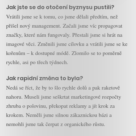
Jak jste se do otočení byznysu pustili?
Vrátili jsme se k tomu, co jsme dělali předtím, než
přišel nový management. Začali jsme víc propagovat
značky, které nám fungovaly. Přestali jsme si hrát na
imagové věci. Změnili jsme cílovku a vrátili jsme se ke
kořenům – k dostupné módě. Zlomilo se to poměrně
rychle, asi po třech týdnech.
Jak rapidní změna to byla?
Nedá se říct, že by to šlo rychle dolů a pak raketově
nahoru. Museli jsme seškrtat marketingové rozpočty
zhruba o polovinu, překopat reklamy a jít krok za
krokem. Neměli jsme silnou zákaznickou bázi a
nemohli jsme tak čerpat z organického růstu.