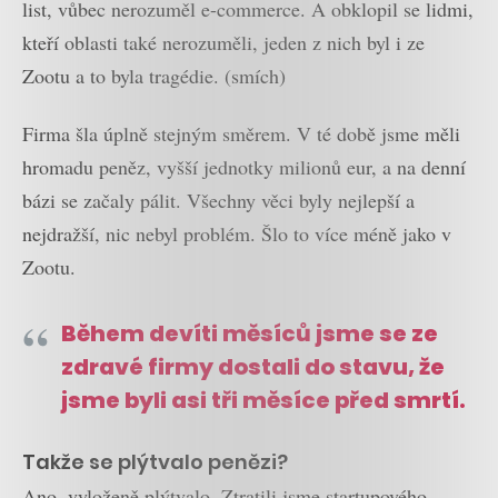
list, vůbec nerozuměl e-commerce. A obklopil se lidmi,
kteří oblasti také nerozuměli, jeden z nich byl i ze
Zootu a to byla tragédie. (smích)
Firma šla úplně stejným směrem. V té době jsme měli
hromadu peněz, vyšší jednotky milionů eur, a na denní
bázi se začaly pálit. Všechny věci byly nejlepší a
nejdražší, nic nebyl problém. Šlo to více méně jako v
Zootu.
Během devíti měsíců jsme se ze
zdravé firmy dostali do stavu, že
jsme byli asi tři měsíce před smrtí.
Takže se plýtvalo penězi?
Ano, vyloženě plýtvalo. Ztratili jsme startupového