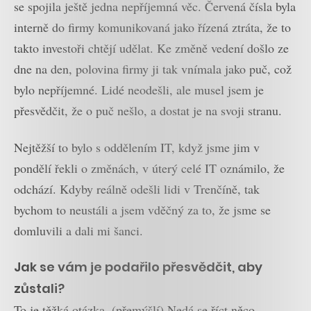
se spojila ještě jedna nepříjemná věc. Červená čísla byla
interně do firmy komunikovaná jako řízená ztráta, že to
takto investoři chtějí udělat. Ke změně vedení došlo ze
dne na den, polovina firmy ji tak vnímala jako puč, což
bylo nepříjemné. Lidé neodešli, ale musel jsem je
přesvědčit, že o puč nešlo, a dostat je na svoji stranu.
Nejtěžší to bylo s oddělením IT, když jsme jim v
pondělí řekli o změnách, v úterý celé IT oznámilo, že
odchází. Kdyby reálně odešli lidi v Trenčíně, tak
bychom to neustáli a jsem vděčný za to, že jsme se
domluvili a dali mi šanci.
Jak se vám je podařilo přesvědčit, aby
zůstali?
To je těžká otázka. (přemýšlí) Nedá se říct něco