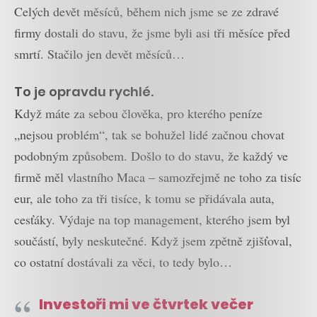
Celých devět měsíců, během nich jsme se ze zdravé
firmy dostali do stavu, že jsme byli asi tři měsíce před
smrtí. Stačilo jen devět měsíců…
To je opravdu rychlé.
Když máte za sebou člověka, pro kterého peníze
„nejsou problém“, tak se bohužel lidé začnou chovat
podobným způsobem. Došlo to do stavu, že každý ve
firmě měl vlastního Maca – samozřejmě ne toho za tisíc
eur, ale toho za tři tisíce, k tomu se přidávala auta,
cesťáky. Výdaje na top management, kterého jsem byl
součástí, byly neskutečné. Když jsem zpětně zjišťoval,
co ostatní dostávali za věci, to tedy bylo…
Investoři mi ve čtvrtek večer