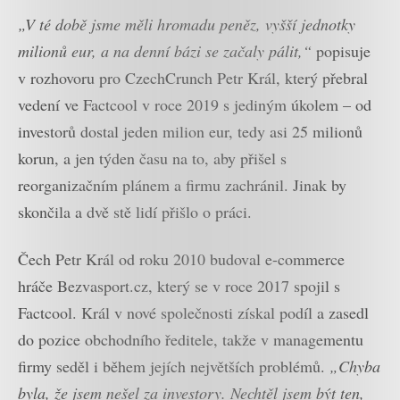
„V té době jsme měli hromadu peněz, vyšší jednotky
milionů eur, a na denní bázi se začaly pálit,“
popisuje
v rozhovoru pro CzechCrunch Petr Král, který přebral
vedení ve Factcool v roce 2019 s jediným úkolem – od
investorů dostal jeden milion eur, tedy asi 25 milionů
korun, a jen týden času na to, aby přišel s
reorganizačním plánem a firmu zachránil. Jinak by
skončila a dvě stě lidí přišlo o práci.
Čech Petr Král od roku 2010 budoval e-commerce
hráče Bezvasport.cz, který se v roce 2017 spojil s
Factcool. Král v nové společnosti získal podíl a zasedl
do pozice obchodního ředitele, takže v managementu
firmy seděl i během jejích největších problémů.
„Chyba
byla, že jsem nešel za investory. Nechtěl jsem být ten,