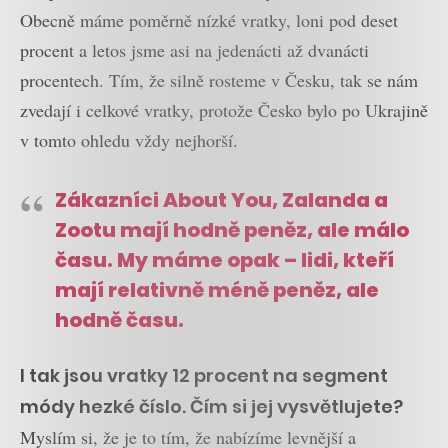
Obecně máme poměrně nízké vratky, loni pod deset
procent a letos jsme asi na jedenácti až dvanácti
procentech. Tím, že silně rosteme v Česku, tak se nám
zvedají i celkové vratky, protože Česko bylo po Ukrajině
v tomto ohledu vždy nejhorší.
Zákazníci About You, Zalanda a
Zootu mají hodně peněz, ale málo
času. My máme opak – lidi, kteří
mají relativně méně peněz, ale
hodně času.
I tak jsou vratky 12 procent na segment
módy hezké číslo. Čím si jej vysvětlujete?
Myslím si, že je to tím, že nabízíme levnější a