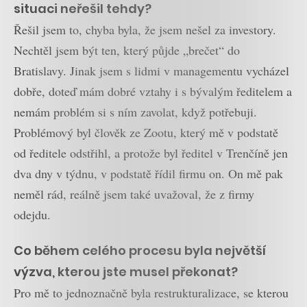
situaci neřešil tehdy?
Řešil jsem to, chyba byla, že jsem nešel za investory.
Nechtěl jsem být ten, který půjde „brečet“ do
Bratislavy. Jinak jsem s lidmi v managementu vycházel
dobře, doteď mám dobré vztahy i s bývalým ředitelem a
nemám problém si s ním zavolat, když potřebuji.
Problémový byl člověk ze Zootu, který mě v podstatě
od ředitele odstřihl, a protože byl ředitel v Trenčíně jen
dva dny v týdnu, v podstatě řídil firmu on. On mě pak
neměl rád, reálně jsem také uvažoval, že z firmy
odejdu.
Co během celého procesu byla největší
výzva, kterou jste musel překonat?
Pro mě to jednoznačně byla restrukturalizace, se kterou