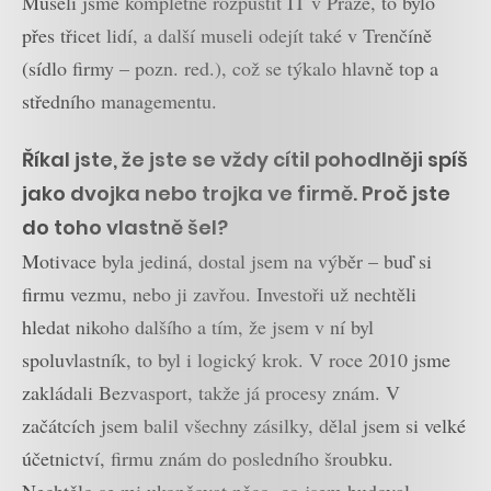
Museli jsme kompletně rozpustit IT v Praze, to bylo
přes třicet lidí, a další museli odejít také v Trenčíně
(sídlo firmy – pozn. red.), což se týkalo hlavně top a
středního managementu.
Říkal jste, že jste se vždy cítil pohodlněji spíš
jako dvojka nebo trojka ve firmě. Proč jste
do toho vlastně šel?
Motivace byla jediná, dostal jsem na výběr – buď si
firmu vezmu, nebo ji zavřou. Investoři už nechtěli
hledat nikoho dalšího a tím, že jsem v ní byl
spoluvlastník, to byl i logický krok. V roce 2010 jsme
zakládali Bezvasport, takže já procesy znám. V
začátcích jsem balil všechny zásilky, dělal jsem si velké
účetnictví, firmu znám do posledního šroubku.
Nechtělo se mi ukončovat něco, co jsem budoval