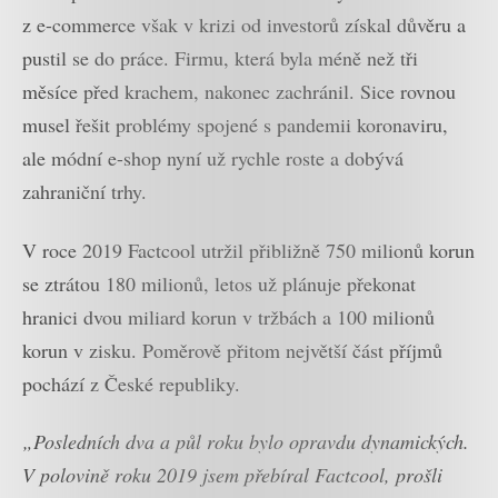
z e-commerce však v krizi od investorů získal důvěru a
pustil se do práce. Firmu, která byla méně než tři
měsíce před krachem, nakonec zachránil. Sice rovnou
musel řešit problémy spojené s pandemii koronaviru,
ale módní e-shop nyní už rychle roste a dobývá
zahraniční trhy.
V roce 2019 Factcool utržil přibližně 750 milionů korun
se ztrátou 180 milionů, letos už plánuje překonat
hranici dvou miliard korun v tržbách a 100 milionů
korun v zisku. Poměrově přitom největší část příjmů
pochází z České republiky.
„Posledních dva a půl roku bylo opravdu dynamických.
V polovině roku 2019 jsem přebíral Factcool, prošli