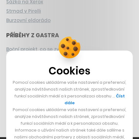
Sázka na Xerox
Strnad v Pirelli
Burzovní eldorádo
PŘÍBĚHY Z GASTRA
Boční projekt, co se zvrtnul
Francouzský šéfkuchař na Šumavě
Cookies
Dva golfisti, co pečou
DESIGN
Pomocí cookies ukládáme vaše nastavení a preferencí,
analýze návštěvnosti našich stránek, zprostředkování
funkcí sociálních médií a k personalizaci obsahu …
Číst
Bomma není tichá
dále
Originální hodinky
Pomocí cookies ukládáme vaše nastavení a preferencí,
Nábytek z betonu
analýze návštěvnosti našich stránek, zprostředkování
funkcí sociálních médií a k personalizaci obsahu.
Informace o užívání našich stránek také dále sdílíme s
našimi obchodními partnery z oblasti sociálních médií,