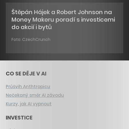
Štěpán Hájek a Robert Johnson na
Money Makeru poradí s investicemi
do akcií i bytů
Foto: CzechCrunch
CO SE DĚJE V AI
Průšvih Anthtropicu
Nečekaný směr AI závodu
Kurzy, jak AI vypnout
INVESTICE