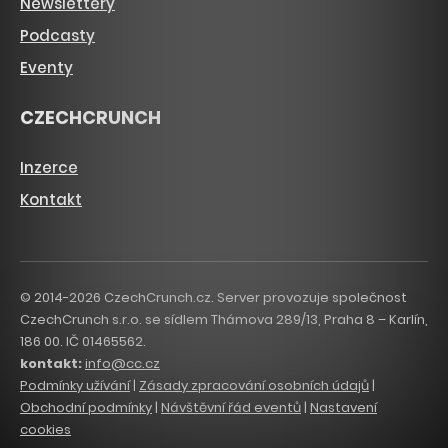
Newslettery
Podcasty
Eventy
CZECHCRUNCH
Inzerce
Kontakt
© 2014-2026 CzechCrunch.cz. Server provozuje společnost
CzechCrunch s.r.o. se sídlem Thámova 289/13, Praha 8 – Karlín,
186 00. IČ 01465562.
kontakt:
info@cc.cz
Podmínky užívání
|
Zásady zpracování osobních údajů
|
Obchodní podmínky
|
Návštěvní řád eventů
|
Nastavení
cookies