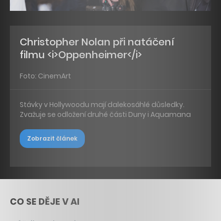
Christopher Nolan při natáčení
filmu <i>Oppenheimer</i>
Foto: CinemArt
Stávky v Hollywoodu mají dalekosáhlé důsledky.
Zvažuje se odložení druhé části Duny i Aquamana
Zobrazit článek
CO SE DĚJE V AI