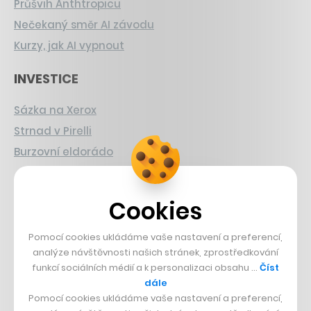
Průšvih Anthtropicu
Nečekaný směr AI závodu
Kurzy, jak AI vypnout
INVESTICE
Sázka na Xerox
Strnad v Pirelli
Burzovní eldorádo
PŘÍBĚHY Z GASTRA
Cookies
Boční projekt, co se zvrtnul
Francouzský šéfkuchař na Šumavě
Pomocí cookies ukládáme vaše nastavení a preferencí,
analýze návštěvnosti našich stránek, zprostředkování
Dva golfisti, co pečou
funkcí sociálních médií a k personalizaci obsahu …
Číst
dále
DESIGN
Pomocí cookies ukládáme vaše nastavení a preferencí,