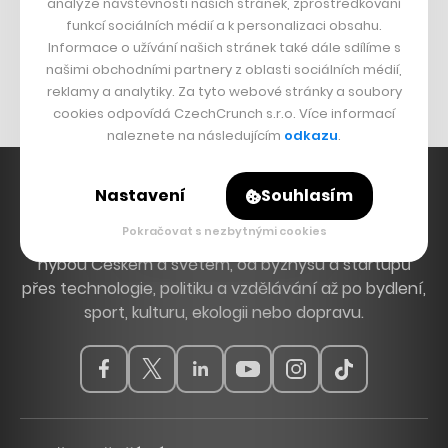
analýze návštěvnosti našich stránek, zprostředkování
Bomma není tichá
funkcí sociálních médií a k personalizaci obsahu.
Originální hodinky
Informace o užívání našich stránek také dále sdílíme s
našimi obchodními partnery z oblasti sociálních médií,
Nábytek z betonu
reklamy a analytiky. Za tyto webové stránky a soubory
cookies odpovídá CzechCrunch s.r.o. Více informací
naleznete na následujícím
odkazu
.
Nastavení
Souhlasím
Pokračovat s nezbytnými cookies
Hlavní zdroj inspirace. Věnujeme se tématům, která
hýbou Českem a světem, od byznysu a startupů
přes technologie, politiku a vzdělávání až po bydlení,
sport, kulturu, ekologii nebo dopravu.