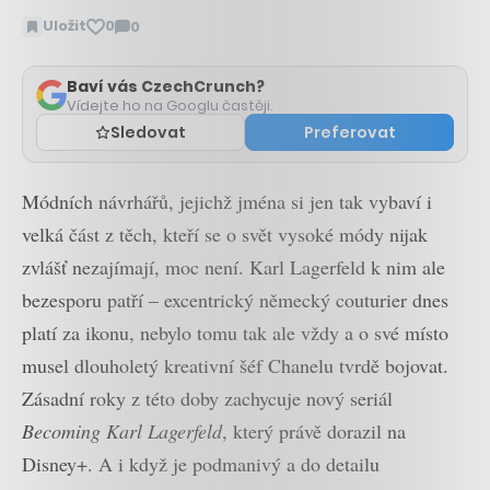
Uložit
0
0
Zobrazit
komentáře
Baví vás CzechCrunch?
Vídejte ho na Googlu častěji.
Sledovat
Preferovat
Módních návrhářů, jejichž jména si jen tak vybaví i
velká část z těch, kteří se o svět vysoké módy nijak
zvlášť nezajímají, moc není. Karl Lagerfeld k nim ale
bezesporu patří – excentrický německý couturier dnes
platí za ikonu, nebylo tomu tak ale vždy a o své místo
musel dlouholetý kreativní šéf Chanelu tvrdě bojovat.
Zásadní roky z této doby zachycuje nový seriál
Becoming Karl Lagerfeld
, který právě dorazil na
Disney+. A i když je podmanivý a do detailu