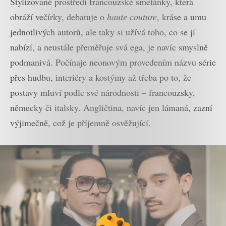
Stylizované prostředí francouzské smetánky, která
obráží večírky, debatuje o
haute couture
, kráse a umu
jednotlivých autorů, ale taky si užívá toho, co se jí
nabízí, a neustále přeměřuje svá ega, je navíc smyslně
podmanivá. Počínaje neonovým provedením názvu série
přes hudbu, interiéry a kostýmy až třeba po to, že
postavy mluví podle své národnosti – francouzsky,
německy či italsky. Angličtina, navíc jen lámaná, zazní
výjimečně, což je příjemně osvěžující.