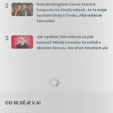
2
Hvězda Kingdom Come otevírá
hospodu na Vinohradech. Je to moje
vyznání lásky k Česku, říká miláček
fanoušků
3
Jak vydělat 200 milionů za pár
měsíců? Mladý investor to zvládl s
akciemi Xeroxu, ale chce mnohem víc
CO SE DĚJE V AI