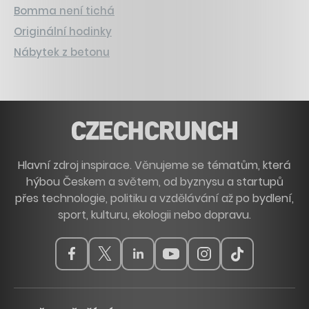
Bomma není tichá
Originální hodinky
Nábytek z betonu
Hlavní zdroj inspirace. Věnujeme se tématům, která
hýbou Českem a světem, od byznysu a startupů
přes technologie, politiku a vzdělávání až po bydlení,
sport, kulturu, ekologii nebo dopravu.