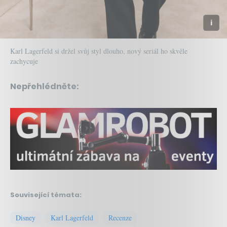
Karl Lagerfeld si držel svůj styl dlouho, nový seriál ho skvěle
zachycuje
Nepřehlédněte:
Související témata:
Disney
Karl Lagerfeld
Recenze