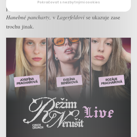
Pokračovat s nezbytnými cookies
pestřejší a zahrnuje třeba
Na západní frontě klid
nebo
Hanebné pancharty,
v
Lagerfeldovi
se ukazuje zase
trochu jinak.