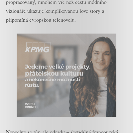
propracovaný, mnohem víc než cestu módního
vizionáře ukazuje komplikovanou love story a
připomíná evropskou telenovelu.
Nenechte se tím ale odradit – šestidílná francouzská