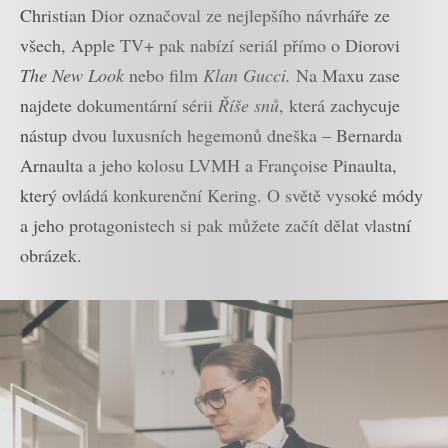
Christian Dior označoval ze nejlepšího návrháře ze
všech, Apple TV+ pak nabízí seriál přímo o Diorovi
The New Look
nebo film
Klan Gucci.
Na Maxu zase
najdete dokumentární sérii
Říše snů
, která zachycuje
nástup dvou luxusních hegemonů dneška – Bernarda
Arnaulta a jeho kolosu LVMH a Françoise Pinaulta,
který ovládá konkurenční Kering. O světě vysoké módy
a jeho protagonistech si pak můžete začít dělat vlastní
obrázek.