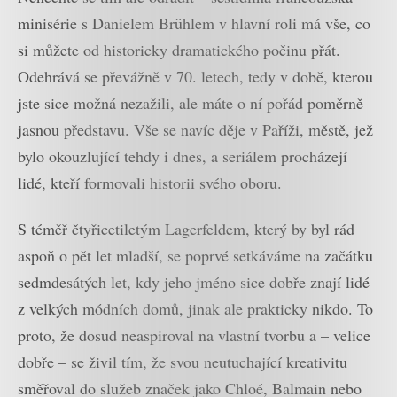
minisérie s Danielem Brühlem v hlavní roli má vše, co
si můžete od historicky dramatického počinu přát.
Odehrává se převážně v 70. letech, tedy v době, kterou
jste sice možná nezažili, ale máte o ní pořád poměrně
jasnou představu. Vše se navíc děje v Paříži, městě, jež
bylo okouzlující tehdy i dnes, a seriálem procházejí
lidé, kteří formovali historii svého oboru.
S téměř čtyřicetiletým Lagerfeldem, který by byl rád
aspoň o pět let mladší, se poprvé setkáváme na začátku
sedmdesátých let, kdy jeho jméno sice dobře znají lidé
z velkých módních domů, jinak ale prakticky nikdo. To
proto, že dosud neaspiroval na vlastní tvorbu a – velice
dobře – se živil tím, že svou neutuchající kreativitu
směřoval do služeb značek jako Chloé, Balmain nebo