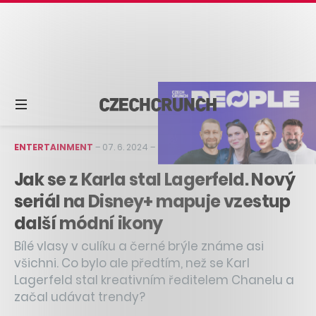
ENTERTAINMENT
–
07. 6. 2024
–
4 min čtení
Jak se z Karla stal Lagerfeld. Nový
seriál na Disney+ mapuje vzestup
další módní ikony
Bílé vlasy v culíku a černé brýle známe asi
všichni. Co bylo ale předtím, než se Karl
Lagerfeld stal kreativním ředitelem Chanelu a
začal udávat trendy?