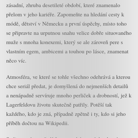
zásadní, zhruba desetileté období, které znamenalo
přelom v jeho kariéře. Zapomeňte na hledání cesty k
módě, dětství v Německu a první úspěchy, místo toho
se připravte na urputnou snahu velice dobře situovaného
muže s mnoha konexemi, který se ale zároveň pere s
vlastním egem, ambicemi a touhou po lásce, znamenat
něco víc.
Atmosféra, ve které se tohle všechno odehrává a kterou
chce seriál předat, je domyšlená do nejmenších detailů
a nenápadně servíruje mnoho perliček a drobností, jež k
Lagerfeldovu životu skutečně patřily. Potěší tak
každého, kdo je zná, případně zpětně i ty, kdo si jeho
příběh dočtou na Wikipedii.