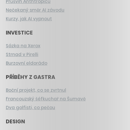
Průšvih Anthtropicu
Nečekaný směr AI závodu
Kurzy, jak AI vypnout
INVESTICE
Sázka na Xerox
Strnad v Pirelli
Burzovní eldorádo
PŘÍBĚHY Z GASTRA
Boční projekt, co se zvrtnul
Francouzský šéfkuchař na Šumavě
Dva golfisti, co pečou
DESIGN