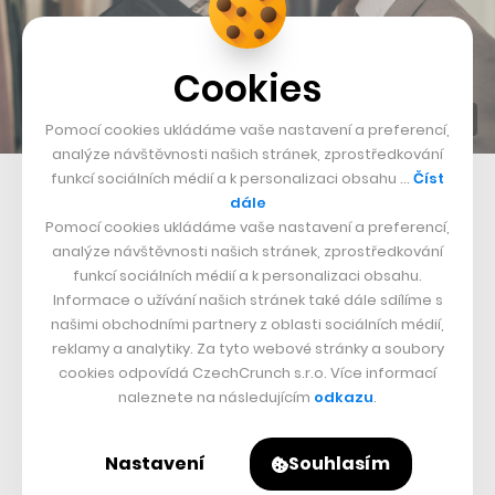
Cookies
Pomocí cookies ukládáme vaše nastavení a preferencí,
analýze návštěvnosti našich stránek, zprostředkování
funkcí sociálních médií a k personalizaci obsahu …
Číst
Daniel Brühl jako Karl Lagerfeld a Théodore Pellerin jako Jacques de
dále
Bascher
Pomocí cookies ukládáme vaše nastavení a preferencí,
analýze návštěvnosti našich stránek, zprostředkování
To všechno podtrhuje výkon Daniela Brühla, který se
funkcí sociálních médií a k personalizaci obsahu.
pomalu stárnoucího Lagerfelda, jenž je v mnoha
Informace o užívání našich stránek také dále sdílíme s
ohledech pravým opakem svého prostředí, zhostil s
našimi obchodními partnery z oblasti sociálních médií,
reklamy a analytiky. Za tyto webové stránky a soubory
velkou grácií a jeho výstřednosti předvádí s nedbalou
cookies odpovídá CzechCrunch s.r.o. Více informací
lehkostí a uvěřitelností. Německý herec se španělskými
naleznete na následujícím
odkazu
.
kořeny na sebe upozornil už v komedii
Good bye,
Lenin!
, celosvětově pak coby hlavní záporák v
Captain
Nastavení
Souhlasím
America: Civil War.
Jeho kariéra je ale mnohem