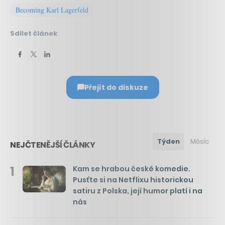
Becoming Karl Lagerfeld
Sdílet článek
Přejít do diskuze
Týden
Měsíc
NEJČTENĚJŠÍ ČLÁNKY
1
Kam se hrabou české komedie.
Pusťte si na Netflixu historickou
satiru z Polska, její humor platí i na
nás