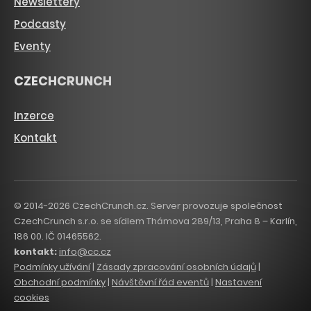
Newslettery
Podcasty
Eventy
CZECHCRUNCH
Inzerce
Kontakt
© 2014-2026 CzechCrunch.cz. Server provozuje společnost
CzechCrunch s.r.o. se sídlem Thámova 289/13, Praha 8 – Karlín,
186 00. IČ 01465562.
kontakt:
info@cc.cz
Podmínky užívání
|
Zásady zpracování osobních údajů
|
Obchodní podmínky
|
Návštěvní řád eventů
|
Nastavení
cookies