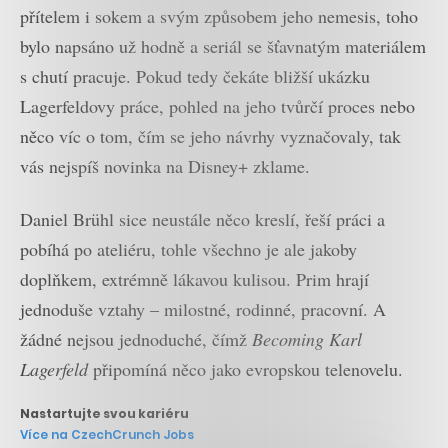
přítelem i sokem a svým způsobem jeho nemesis, toho
bylo napsáno už hodně a seriál se šťavnatým materiálem
s chutí pracuje. Pokud tedy čekáte bližší ukázku
Lagerfeldovy práce, pohled na jeho tvůrčí proces nebo
něco víc o tom, čím se jeho návrhy vyznačovaly, tak
vás nejspíš novinka na Disney+ zklame.
Daniel Brühl sice neustále něco kreslí, řeší práci a
pobíhá po ateliéru, tohle všechno je ale jakoby
doplňkem, extrémně lákavou kulisou. Prim hrají
jednoduše vztahy – milostné, rodinné, pracovní. A
žádné nejsou jednoduché, čímž
Becoming Karl
Lagerfeld
připomíná něco jako evropskou telenovelu.
Nastartujte svou kariéru
Více na CzechCrunch Jobs