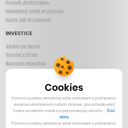
Průšvih Anthtropicu
Nečekaný směr AI závodu
Kurzy, jak AI vypnout
INVESTICE
Sázka na Xerox
Strnad v Pirelli
Burzovní eldorádo
PŘÍBĚHY Z GASTRA
Cookies
Boční projekt, co se zvrtnul
Pomocí cookies ukládáme vaše nastavení a preferencí,
Francouzský šéfkuchař na Šumavě
analýze návštěvnosti našich stránek, zprostředkování
Dva golfisti, co pečou
funkcí sociálních médií a k personalizaci obsahu …
Číst
dále
DESIGN
Pomocí cookies ukládáme vaše nastavení a preferencí,