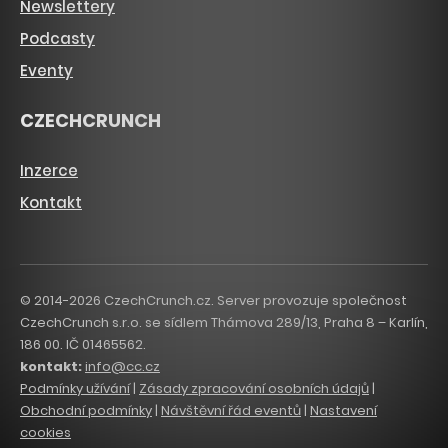
Newslettery
Podcasty
Eventy
CZECHCRUNCH
Inzerce
Kontakt
© 2014-2026 CzechCrunch.cz. Server provozuje společnost
CzechCrunch s.r.o. se sídlem Thámova 289/13, Praha 8 – Karlín,
186 00. IČ 01465562.
kontakt:
info@cc.cz
Podmínky užívání
|
Zásady zpracování osobních údajů
|
Obchodní podmínky
|
Návštěvní řád eventů
|
Nastavení
cookies