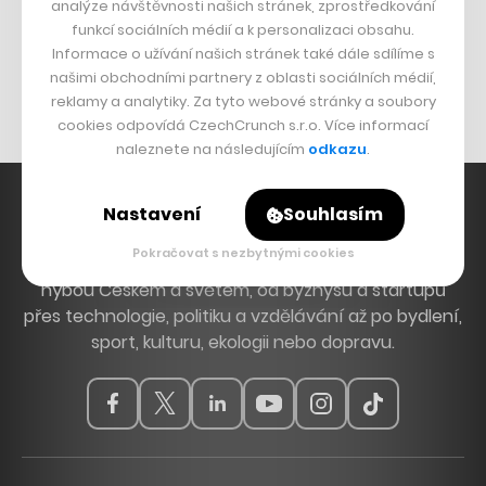
analýze návštěvnosti našich stránek, zprostředkování
Bomma není tichá
funkcí sociálních médií a k personalizaci obsahu.
Originální hodinky
Informace o užívání našich stránek také dále sdílíme s
našimi obchodními partnery z oblasti sociálních médií,
Nábytek z betonu
reklamy a analytiky. Za tyto webové stránky a soubory
cookies odpovídá CzechCrunch s.r.o. Více informací
naleznete na následujícím
odkazu
.
Nastavení
Souhlasím
Pokračovat s nezbytnými cookies
Hlavní zdroj inspirace. Věnujeme se tématům, která
hýbou Českem a světem, od byznysu a startupů
přes technologie, politiku a vzdělávání až po bydlení,
sport, kulturu, ekologii nebo dopravu.