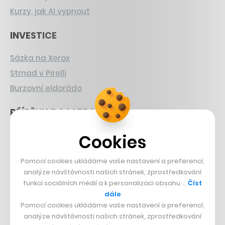
Kurzy, jak AI vypnout
INVESTICE
Sázka na Xerox
Strnad v Pirelli
Burzovní eldorádo
PŘÍBĚHY Z GASTRA
Boční projekt, co se zvrtnul
Cookies
Francouzský šéfkuchař na Šumavě
Pomocí cookies ukládáme vaše nastavení a preferencí,
Dva golfisti, co pečou
analýze návštěvnosti našich stránek, zprostředkování
funkcí sociálních médií a k personalizaci obsahu …
Číst
DESIGN
dále
Pomocí cookies ukládáme vaše nastavení a preferencí,
Bomma není tichá
analýze návštěvnosti našich stránek, zprostředkování