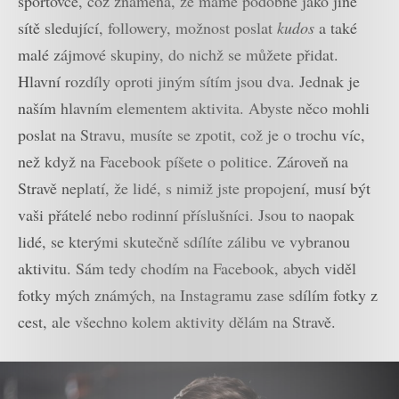
sportovce, což znamená, že máme podobně jako jiné
sítě sledující, followery, možnost poslat
kudos
a také
malé zájmové skupiny, do nichž se můžete přidat.
Hlavní rozdíly oproti jiným sítím jsou dva. Jednak je
naším hlavním elementem aktivita. Abyste něco mohli
poslat na Stravu, musíte se zpotit, což je o trochu víc,
než když na Facebook píšete o politice. Zároveň na
Stravě neplatí, že lidé, s nimiž jste propojení, musí být
vaši přátelé nebo rodinní příslušníci. Jsou to naopak
lidé, se kterými skutečně sdílíte zálibu ve vybranou
aktivitu. Sám tedy chodím na Facebook, abych viděl
fotky mých známých, na Instagramu zase sdílím fotky z
cest, ale všechno kolem aktivity dělám na Stravě.