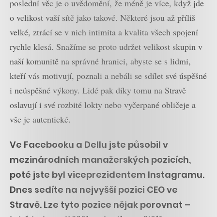
poslední věc je o uvědomění, že méně je více, když jde
o velikost vaší sítě jako takové. Některé jsou až příliš
velké, ztrácí se v nich intimita a kvalita všech spojení
rychle klesá. Snažíme se proto udržet velikost skupin v
naší komunitě na správné hranici, abyste se s lidmi,
kteří vás motivují, poznali a nebáli se sdílet své úspěšné
i neúspěšné výkony. Lidé pak díky tomu na Stravě
oslavují i své rozbité lokty nebo vyčerpané obličeje a
vše je autentické.
Ve Facebooku a Dellu jste působil v
mezinárodních manažerských pozicích,
poté jste byl viceprezidentem Instagramu.
Dnes sedíte na nejvyšší pozici CEO ve
Stravě. Lze tyto pozice nějak porovnat –