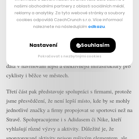
První je zmíněné předplatné Summit. Lidé si platí za
našimi obchodními partnery z oblasti sociálních médií,
pokročilou analýzu svých výkonů a doporučení, jak
reklamy a analytiky. Za tyto webové stránky a soubory
mají pokračovat v tréninku. Pomáháme jim nastavovat
cookies odpovídá CzechCrunch s.r.o. Více informací
naleznete na následujícím
odkazu
.
cíle a tréninkové plány, aby se mohli zlepšovat. Druhou
část představuje Strava Metro, kde spolupracujeme se
Nastavení
Souhlasím
130 plánovacími odděleními ve městech po celém světě
a pomáháme využít naše anonymizovaná a agregovaná
Pokračovat s nezbytnými cookies
data v navrhování lepší a efektivnější infrastruktury pro
cyklisty i běžce ve městech.
Třetí část pak představuje spolupráci s firmami, protože
jsme přesvědčení, že není lepší místo, kde by se mohly
jednotlivé značky a firmy propojovat se sportovci než na
Stravě. Spolupracujeme i s Adidasem či Nike, kteří
vyhlašují různé výzvy a aktivity. Důležité je, že
sponzorované aktivity nejsou rušivým elementem, ale