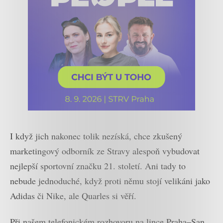
I když jich nakonec tolik nezíská, chce zkušený
marketingový odborník ze Stravy alespoň vybudovat
nejlepší sportovní značku 21. století. Ani tady to
nebude jednoduché, když proti němu stojí velikáni jako
Adidas či Nike, ale Quarles si věří.
Při našem telefonickém rozhovoru na lince Praha–San