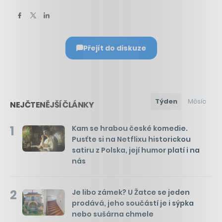
Přejít do diskuze
Týden
Měsíc
NEJČTENĚJŠÍ ČLÁNKY
1
Kam se hrabou české komedie.
Pusťte si na Netflixu historickou
satiru z Polska, její humor platí i na
nás
2
Je libo zámek? U Žatce se jeden
prodává, jeho součástí je i sýpka
nebo sušárna chmele