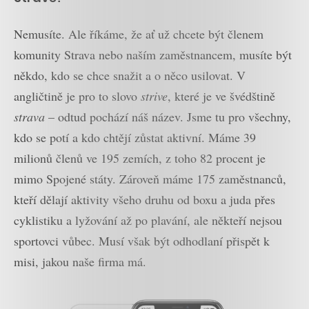
Nemusíte. Ale říkáme, že ať už chcete být členem
komunity Strava nebo naším zaměstnancem, musíte být
někdo, kdo se chce snažit a o něco usilovat. V
angličtině je pro to slovo
strive
, které je ve švédštině
strava
– odtud pochází náš název. Jsme tu pro všechny,
kdo se potí a kdo chtějí zůstat aktivní. Máme 39
milionů členů ve 195 zemích, z toho 82 procent je
mimo Spojené státy. Zároveň máme 175 zaměstnanců,
kteří dělají aktivity všeho druhu od boxu a juda přes
cyklistiku a lyžování až po plavání, ale někteří nejsou
sportovci vůbec. Musí však být odhodlaní přispět k
misi, jakou naše firma má.