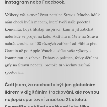
Instagram nebo Facebook.
Veškerý váš aktivní život patří na Stravu. Mnoho lidí k
nám chodí kvůli mapám, které tvoří naše početná
komunita, když hledají inspiraci, kam si jít zaběhat
nebo kde se projet na kole. Aktivitu můžete na Stravu
nahrát zhruba ze 400 různých zařízení od Fitbitu přes
Garmin až po Apple Watch a sdílet vaše výkony s
komunitou je zábava. Debaty o politice, fotky dětí ani
gify na Stravu nepatří, protože tu všechny zajímá
sportování.
Četl jsem, že nechcete být jen globálním
lídrem v digitálním trackování, ale rovnou
nejlepší sportovní značkou 21. století.
Soupeříte s obřími značkami jako Nike,