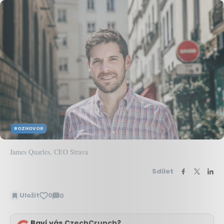
ROZHOVOR
James Quarles, CEO Strava
Sdílet
Uložit
0
0
Zobrazit
komentáře
Baví vás CzechCrunch?