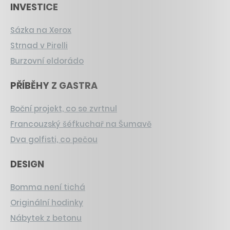
INVESTICE
Sázka na Xerox
Strnad v Pirelli
Burzovní eldorádo
PŘÍBĚHY Z GASTRA
Boční projekt, co se zvrtnul
Francouzský šéfkuchař na Šumavě
Dva golfisti, co pečou
DESIGN
Bomma není tichá
Originální hodinky
Nábytek z betonu