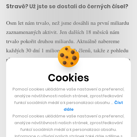
Stravě? Už jste se dostali do černých čísel?
Osm let nám trvalo, než jsme dosáhli na první miliardu
zaznamenaných aktivit. Jen dalších 18 měsíců nám
trvalo pokořit druhou miliardu. Aktuálně nabereme
každých 30 dní 1 milion nových členů, takže z pohledu
růstu naší komunity se nám daří. Ziskoví nicméně zatím
stále nejsme, protože chceme především růst. Na
Cookies
investicích jsme vybrali 700 milionů dolarů, máme tři
primární byznys plány a víme, že jak budeme růst,
Pomocí cookies ukládáme vaše nastavení a preferencí,
máme velký potenciál postavit velmi dobře fungující
analýze návštěvnosti našich stránek, zprostředkování
funkcí sociálních médií a k personalizaci obsahu …
Číst
byznys.
dále
Pomocí cookies ukládáme vaše nastavení a preferencí,
Jaké jsou to tři hlavní byznysové plány?
analýze návštěvnosti našich stránek, zprostředkování
funkcí sociálních médií a k personalizaci obsahu.
Informace o užívání našich stránek také dále sdílíme s