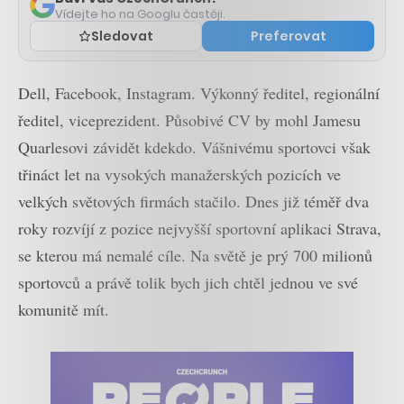
Vídejte ho na Googlu častěji.
Sledovat
Preferovat
Dell, Facebook, Instagram. Výkonný ředitel, regionální
ředitel, viceprezident. Působivé CV by mohl Jamesu
Quarlesovi závidět kdekdo. Vášnivému sportovci však
třináct let na vysokých manažerských pozicích ve
velkých světových firmách stačilo. Dnes již téměř dva
roky rozvíjí z pozice nejvyšší sportovní aplikaci Strava,
se kterou má nemalé cíle. Na světě je prý 700 milionů
sportovců a právě tolik bych jich chtěl jednou ve své
komunitě mít.