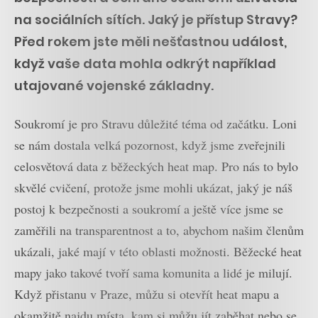
na sociálních sítích. Jaký je přístup Stravy?
Před rokem jste měli nešťastnou událost,
když vaše data mohla odkrýt například
utajované vojenské základny.
Soukromí je pro Stravu důležité téma od začátku. Loni
se nám dostala velká pozornost, když jsme zveřejnili
celosvětová data z běžeckých heat map. Pro nás to bylo
skvělé cvičení, protože jsme mohli ukázat, jaký je náš
postoj k bezpečnosti a soukromí a ještě více jsme se
zaměřili na transparentnost a to, abychom našim členům
ukázali, jaké mají v této oblasti možnosti. Běžecké heat
mapy jako takové tvoří sama komunita a lidé je milují.
Když přistanu v Praze, můžu si otevřít heat mapu a
okamžitě najdu místa, kam si můžu jít zaběhat nebo se