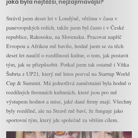
jaká byla nejtěžší, nejzajímavější?
Strávil jsem deset let v Londýně, většinu v času v
panevropských rolích, takže jsem byl často i v České
republice, Rakousku, na Slovensku. Pracovat napříč
Evropou a Afrikou mě bavilo, hodně jsem se za těch
deset let naučil o rozdílnosti kultur, o tom, jak postavit
tým, jak se přizpůsobit. Potkal jsem tak ostatně i Vítka
Šubrta z UP21, který mě letos pozval na Startup World
Cup & Summit. Má jednotlivá zaměstnání byla hodně o
rozdílných firemních kulturách, které jsou pro mě
výstupem hodnot a mise, jaké dané firmy mají. Všechny
byly rozdílné, ale na Stravě mě baví, že funguje jako
sportovní tým, který jde společně za větším cílem.