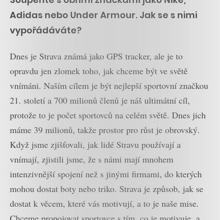
Adidas nebo Under Armour. Jak se s nimi
vypořádáváte?
Dnes je Strava známá jako GPS tracker, ale je to
opravdu jen zlomek toho, jak chceme být ve světě
vnímáni. Naším cílem je být nejlepší sportovní značkou
21. století a 700 milionů členů je náš ultimátní cíl,
protože to je počet sportovců na celém světě. Dnes jich
máme 39 milionů, takže prostor pro růst je obrovský.
Když jsme zjišťovali, jak lidé Stravu používají a
vnímají, zjistili jsme, že s námi mají mnohem
intenzivnější spojení než s jinými firmami, do kterých
mohou dostat boty nebo triko. Strava je způsob, jak se
dostat k věcem, které vás motivují, a to je naše mise.
Chceme propojovat sportovce s tím, co je motivuje, a