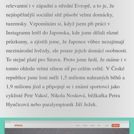
relevantní i v západní a střední Evropě, a to je, že
nejúspěšnější sociální sítě působí velmi domácky,
tuzemsky. Vzpomínám si, když jsem při práci v
Instagramu letěl do Japonska, kde jsme dělali různé
průzkumy, a zjistili jsme, že Japonce vůbec nezajímají
mezinárodní hvězdy, ale pouze jejich domácí osobnosti.
To stejné platí pro Stravu. Proto jsme hrdí, že máme i v
tomto ohledu velmi silnou síť po celém světě. V České
republice jsme loni měli 1,5 milionu nahraných běhů a
1,9 milionu jízd a připojují se i známí sportovci jako
cyklisté Petr Vakoč, Nikola Nosková, běžkařka Petra
Hynčicová nebo paralympionik Jiří Ježek.