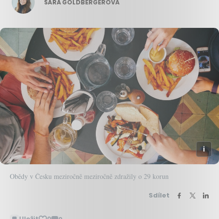
SÁRA GOLDBERGEROVÁ
Obědy v Česku meziročně meziročně zdražily o 29 korun
Sdílet
Uložit
0