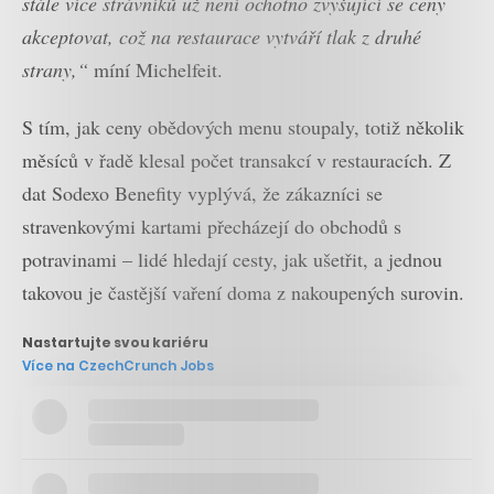
stále více strávníků už není ochotno zvyšující se ceny
akceptovat, což na restaurace vytváří tlak z druhé
strany,“
míní Michelfeit.
S tím, jak ceny obědových menu stoupaly, totiž několik
měsíců v řadě klesal počet transakcí v restauracích. Z
dat Sodexo Benefity vyplývá, že zákazníci se
stravenkovými kartami přecházejí do obchodů s
potravinami – lidé hledají cesty, jak ušetřit, a jednou
takovou je častější vaření doma z nakoupených surovin.
Nastartujte svou kariéru
Více na CzechCrunch Jobs