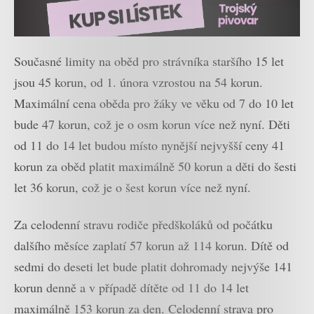
Současné limity na oběd pro strávníka staršího 15 let
jsou 45 korun, od 1. února vzrostou na 54 korun.
Maximální cena oběda pro žáky ve věku od 7 do 10 let
bude 47 korun, což je o osm korun více než nyní. Děti
od 11 do 14 let budou místo nynější nejvyšší ceny 41
korun za oběd platit maximálně 50 korun a děti do šesti
let 36 korun, což je o šest korun více než nyní.
Za celodenní stravu rodiče předškoláků od počátku
dalšího měsíce zaplatí 57 korun až 114 korun. Dítě od
sedmi do deseti let bude platit dohromady nejvýše 141
korun denně a v případě dítěte od 11 do 14 let
maximálně 153 korun za den. Celodenní strava pro