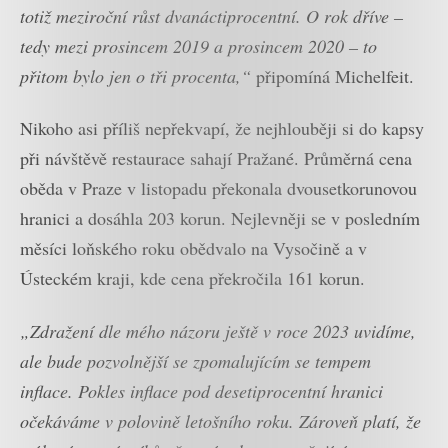
totiž meziroční růst dvanáctiprocentní. O rok dříve –
tedy mezi prosincem 2019 a prosincem 2020 – to
přitom bylo jen o tři procenta,“
připomíná Michelfeit.
Nikoho asi příliš nepřekvapí, že nejhlouběji si do kapsy
při návštěvě restaurace sahají Pražané. Průměrná cena
oběda v Praze v listopadu překonala dvousetkorunovou
hranici a dosáhla 203 korun. Nejlevněji se v posledním
měsíci loňského roku obědvalo na Vysočině a v
Ústeckém kraji, kde cena překročila 161 korun.
„Zdražení dle mého názoru ještě v roce 2023 uvidíme,
ale bude pozvolnější se zpomalujícím se tempem
inflace. Pokles inflace pod desetiprocentní hranici
očekáváme v polovině letošního roku. Zároveň platí, že