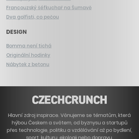
Francouzský šéfkuchař na Šumavě
Dva golfisti, co pečou
DESIGN
Bomma není tichá
Originální hodinky
Nábytek z betonu
Hlavní zdroj inspirace. Věnujeme se tématům, která
hýbou Českem a světem, od byznysu a startupů
přes technologie, politiku a vzdělávání až po bydlení,
sport, kulturu, ekologii nebo dopravu.