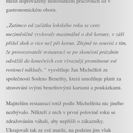
mezd doprovázený nedostatkem pracovních sil v
gastronomickém oboru.
„Zatímco od začátku loňského roku se ceny
meziměsíčně zvyšovaly maximálně o dvě koruny, v září
přišel skok o více než pět korun. Zřejmě to souvisí s tím,
že provozovatelé restaurací se po skončení prázdnin
odvážili do konečných cen výrazněji promítnout své
rostoucí náklady,“
vysvětluje Jan Michelfeit ze
společnosti Sodexo Benefity, která umožňuje platit za
stravování svými benefitovými kartami a poukázkami.
Majitelům restaurací totiž podle Michelfeita nic jiného
nezbývalo. Někteří z nich v první polovině roku se
zdražováním váhali, aby nepřišli o zákazníky.
Ukrajovali tak ze své marže, na podzim jim však