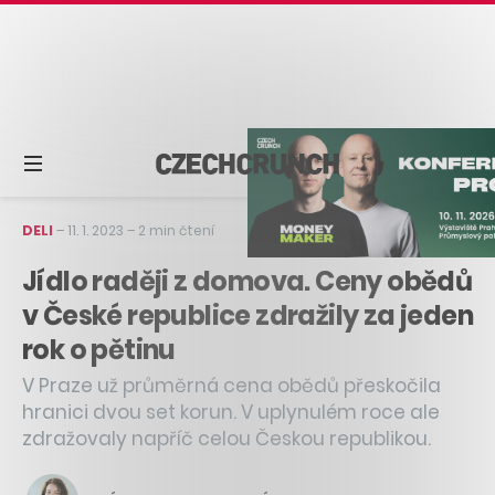
DELI
–
11. 1. 2023
–
2 min čtení
Jídlo raději z domova. Ceny obědů
v České republice zdražily za jeden
rok o pětinu
V Praze už průměrná cena obědů přeskočila
hranici dvou set korun. V uplynulém roce ale
zdražovaly napříč celou Českou republikou.