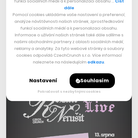
vzdělávací instituce možnost nakupovat stále kvalitní
funkcí sociálních médií a k personalizaci obsahu …
Číst
dále
suroviny. Průměrná cena školního oběda je nyní podle
Pomocí cookies ukládáme vaše nastavení a preferencí,
ministerstva 34 korun.
analýze návštěvnosti našich stránek, zprostředkování
funkcí sociálních médií a k personalizaci obsahu.
Informace o užívání našich stránek také dále sdílíme s
našimi obchodními partnery z oblasti sociálních médií,
reklamy a analytiky. Za tyto webové stránky a soubory
cookies odpovídá CzechCrunch s.r.o. Více informací
naleznete na následujícím
odkazu
.
Nastavení
Souhlasím
Pokračovat s nezbytnými cookies