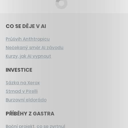
CO SE DĚJE V AI
Průšvih Anthtropicu
Nečekaný směr AI závodu
Kurzy, jak AI vypnout
INVESTICE
Sázka na Xerox
Strnad v Pirelli
Burzovní eldorádo
PŘÍBĚHY Z GASTRA
Boční projekt, co se zvrtnul