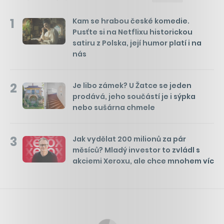
1
Kam se hrabou české komedie.
Pusťte si na Netflixu historickou
satiru z Polska, její humor platí i na
nás
2
Je libo zámek? U Žatce se jeden
prodává, jeho součástí je i sýpka
nebo sušárna chmele
3
Jak vydělat 200 milionů za pár
měsíců? Mladý investor to zvládl s
akciemi Xeroxu, ale chce mnohem víc