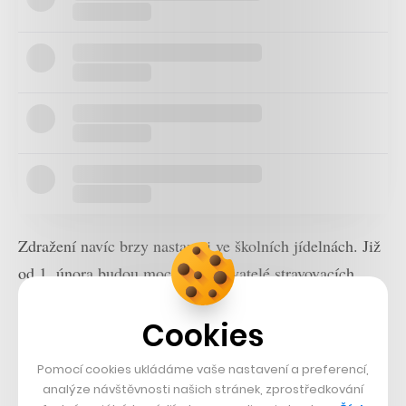
Zdražení navíc brzy nastane i ve školních jídelnách. Již
od 1. února budou moci provozovatelé stravovacích
zařízeních ve školách zdražit obědy o 20 procent oproti
Cookies
současným cenám. Dovoluje to novelizovaná vyhláška,
kterou připravilo ministerstvo školství. To se snaží
Pomocí cookies ukládáme vaše nastavení a preferencí,
reagovat na růst cen potravin a chce, aby měly
analýze návštěvnosti našich stránek, zprostředkování