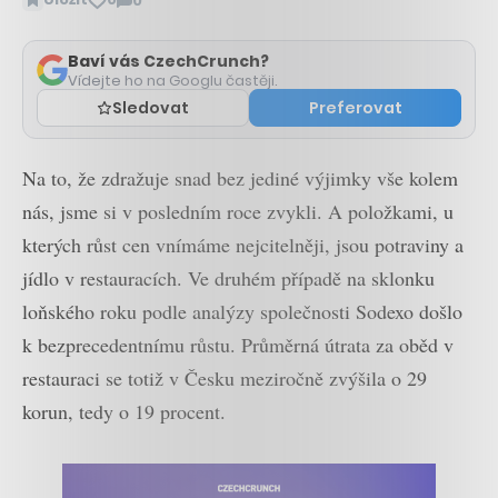
0
Zobrazit
komentáře
Baví vás CzechCrunch?
Vídejte ho na Googlu častěji.
Sledovat
Preferovat
Na to, že zdražuje snad bez jediné výjimky vše kolem
nás, jsme si v posledním roce zvykli. A položkami, u
kterých růst cen vnímáme nejcitelněji, jsou potraviny a
jídlo v restauracích. Ve druhém případě na sklonku
loňského roku podle analýzy společnosti Sodexo došlo
k bezprecedentnímu růstu. ​​Průměrná útrata za oběd v
restauraci se totiž v Česku meziročně zvýšila o 29
korun, tedy o 19 procent.