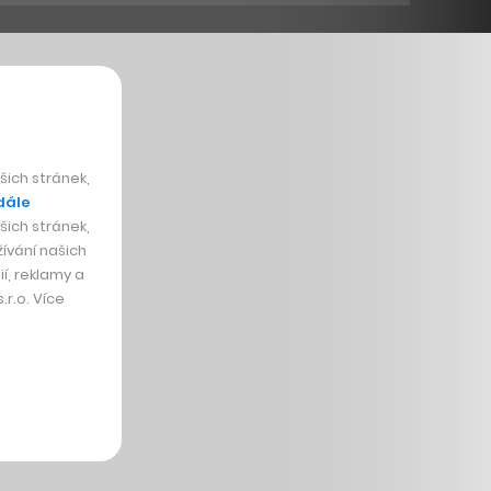
ich stránek,
dále
ich stránek,
ívání našich
í, reklamy a
r.o. Více