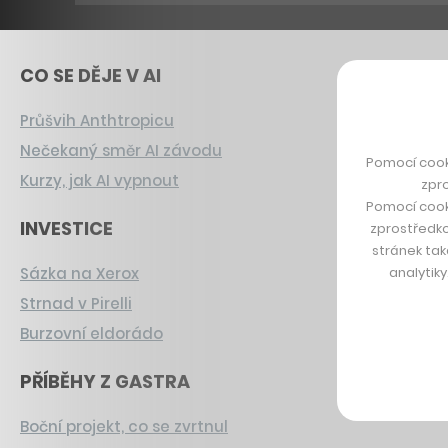
CO SE DĚJE V AI
Průšvih Anthtropicu
Nečekaný směr AI závodu
Pomocí cook
Kurzy, jak AI vypnout
zpro
Pomocí cook
INVESTICE
zprostředko
stránek tak
analytik
Sázka na Xerox
Strnad v Pirelli
Burzovní eldorádo
PŘÍBĚHY Z GASTRA
Boční projekt, co se zvrtnul