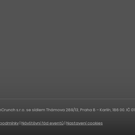
nch s.r.o. se sídlem Thámova 289/13, Praha 8 – Karlín, 186 00. IČ 0
podmínky
|
Návštěvní řád eventů
|
Nastavení cookies