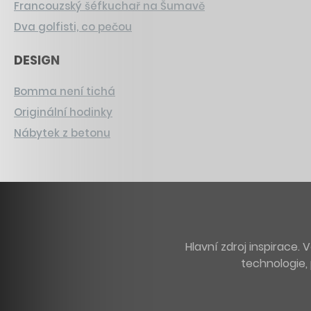
Francouzský šéfkuchař na Šumavě
Dva golfisti, co pečou
DESIGN
Bomma není tichá
Originální hodinky
Nábytek z betonu
Hlavní zdroj inspirace
technologie, 