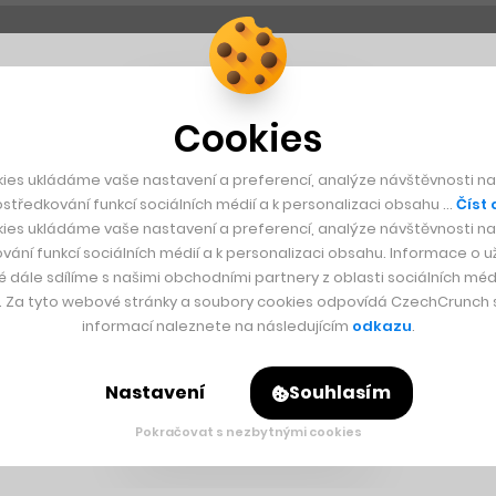
Cookies
ies ukládáme vaše nastavení a preferencí, analýze návštěvnosti naš
středkování funkcí sociálních médií a k personalizaci obsahu …
Číst 
ies ukládáme vaše nastavení a preferencí, analýze návštěvnosti naš
vání funkcí sociálních médií a k personalizaci obsahu. Informace o už
é dále sdílíme s našimi obchodními partnery z oblasti sociálních médi
y. Za tyto webové stránky a soubory cookies odpovídá CzechCrunch s.
informací naleznete na následujícím
odkazu
.
Nastavení
Souhlasím
Pokračovat s nezbytnými cookies