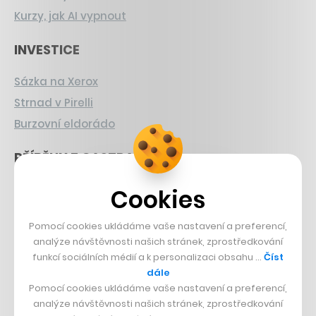
Kurzy, jak AI vypnout
INVESTICE
Sázka na Xerox
Strnad v Pirelli
Burzovní eldorádo
PŘÍBĚHY Z GASTRA
Boční projekt, co se zvrtnul
Cookies
Francouzský šéfkuchař na Šumavě
Pomocí cookies ukládáme vaše nastavení a preferencí,
Dva golfisti, co pečou
analýze návštěvnosti našich stránek, zprostředkování
funkcí sociálních médií a k personalizaci obsahu …
Číst
DESIGN
dále
Pomocí cookies ukládáme vaše nastavení a preferencí,
Bomma není tichá
analýze návštěvnosti našich stránek, zprostředkování