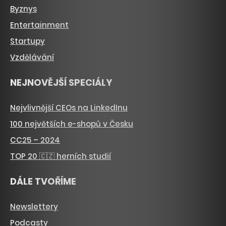
Byznys
Entertainment
Startupy
Vzdělávání
NEJNOVĚJŠÍ SPECIÁLY
Nejvlivnější CEOs na LinkedInu
100 největších e-shopů v Česku
CC25 – 2024
TOP 20 🇨🇿 herních studií
DÁLE TVOŘÍME
Newslettery
Podcasty