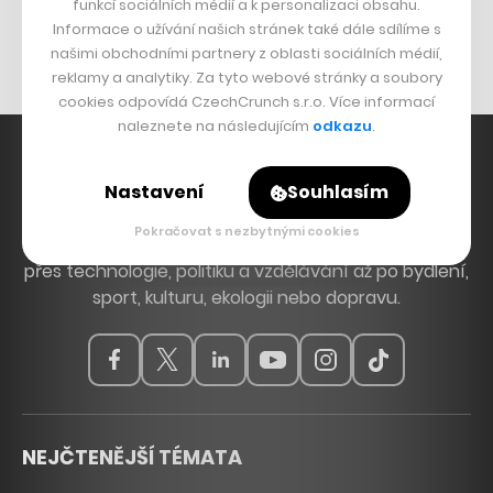
Originální hodinky
funkcí sociálních médií a k personalizaci obsahu.
Informace o užívání našich stránek také dále sdílíme s
Nábytek z betonu
našimi obchodními partnery z oblasti sociálních médií,
reklamy a analytiky. Za tyto webové stránky a soubory
cookies odpovídá CzechCrunch s.r.o. Více informací
naleznete na následujícím
odkazu
.
Nastavení
Souhlasím
Hlavní zdroj inspirace. Věnujeme se tématům, která
Pokračovat s nezbytnými cookies
hýbou Českem a světem, od byznysu a startupů
přes technologie, politiku a vzdělávání až po bydlení,
sport, kulturu, ekologii nebo dopravu.
NEJČTENĚJŠÍ TÉMATA