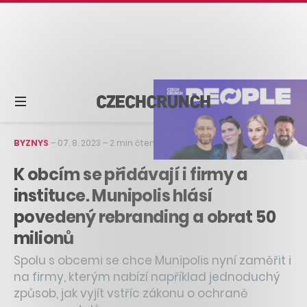
BYZNYS
–
07. 8. 2023
–
2 min čtení
K obcím se přidávají i firmy a
instituce. Munipolis hlásí
povedený rebranding a obrat 50
milionů
Spolu s obcemi se chce Munipolis nyní zaměřit i
na firmy, kterým nabízí například jednoduchý
způsob, jak vyjít vstříc zákonu o ochraně