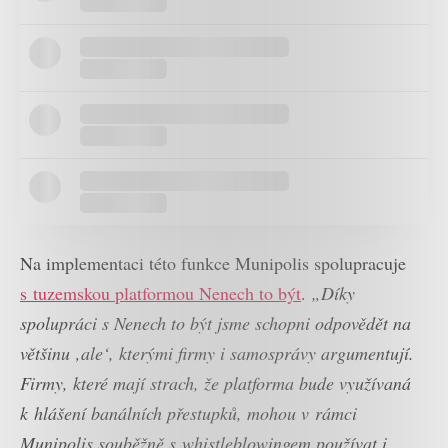
Na implementaci této funkce Munipolis spolupracuje
s tuzemskou platformou Nenech to být
.
„Díky
spoluprá
ci s Nenech to být jsme schopni odpovědět na
většinu ‚ale‘
, kterými firmy i samosprávy argumentují.
Firmy, kter
é mají strach, že platforma bude využí
vaná
k
hlášení banálních přestupků, mohou v rá
mci
Munipolis souběžně s
whistleblowingem používat i