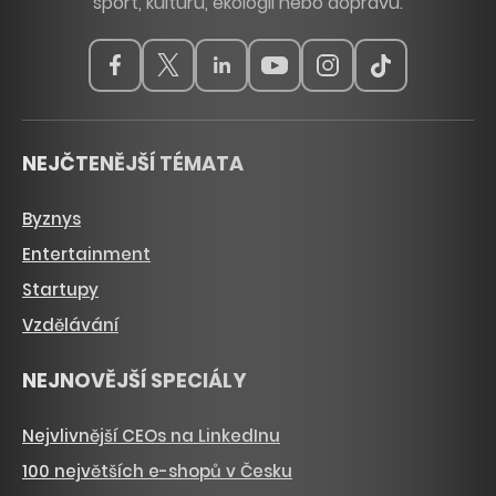
sport, kulturu, ekologii nebo dopravu.
NEJČTENĚJŠÍ TÉMATA
Byznys
Entertainment
Startupy
Vzdělávání
NEJNOVĚJŠÍ SPECIÁLY
Nejvlivnější CEOs na LinkedInu
100 největších e-shopů v Česku