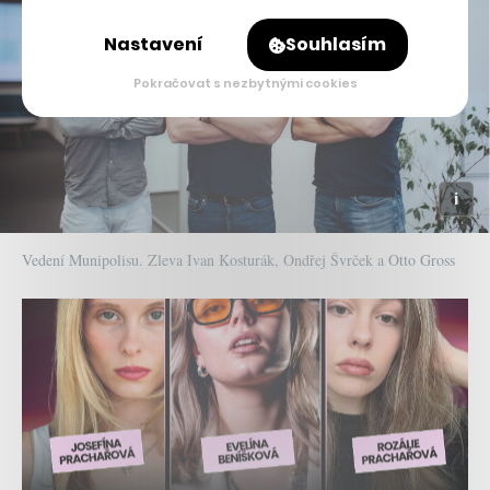
Nastavení
Souhlasím
Pokračovat s nezbytnými cookies
Vedení Munipolisu. Zleva Ivan Kosturák, Ondřej Švrček a Otto Gross