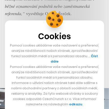
běžn
é oznamování podnětů nebo zaměstnanecká
referenda,“
vysvětluje Ondřej Švrček.
K tomu dodává, že od firem slýchá obavy, aby se
whistleblowing nestal rozbuškou dlouho neřešených
Cookies
problémů.
„V takov
ém případě je možn
é posí
lit interní
Pomocí cookies ukládáme vaše nastavení a preferencí,
komunikaci a zahájit sběr zpětn
é vazby, aby se
analýze návštěvnosti našich stránek, zprostředkování
z
whistleblowingu nestalo jedin
é místo, kde je možn
é
funkcí sociálních médií a k personalizaci obsahu …
Číst
dále
svěřit se s probl
émy. Řada firem se tak
é obává
Pomocí cookies ukládáme vaše nastavení a preferencí,
spolupráce se subjekty, kter
é zkušenost s t
ématem samy
analýze návštěvnosti našich stránek, zprostředkování
teprve získávají,
“
dodává Švrček.
funkcí sociálních médií a k personalizaci obsahu.
Informace o užívání našich stránek také dále sdílíme s
našimi obchodními partnery z oblasti sociálních médií,
reklamy a analytiky. Za tyto webové stránky a soubory
cookies odpovídá CzechCrunch s.r.o. Více informací
naleznete na následujícím
odkazu
.