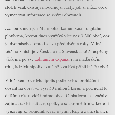
století však existují modernější cesty, jak si může obec
vyměňovat informace se svými obyvateli.
Jednou z nich je i Munipolis, komunikační digitální
platforma, kterou dnes využívá více než 3 300 obcí, což
je dvojnásobek oproti stavu před dvěma roky. Valná
většina z nich je v Česku a na Slovensku, větší úspěchy
však má po své
zahraniční expanzi
i na maďarském
trhu, kde Munipolis aktuálně využívá přibližně 70 obcí.
V loňském roce Munipolis podle svého prohlášení
dosáhl na obrat ve výši 50 milionů korun a potenciál k
dalšímu růstu vidí i mimo obce. O platformu se začaly
zajímat také instituce, spolky a soukromé firmy, které ji
využívají ke komunikaci se svými členy a zaměstnanci.