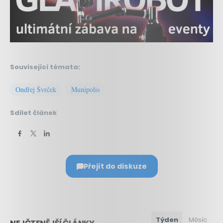
Související témata:
Ondřej Švrček
Munipolis
Sdílet článek
Přejít do diskuze
Týden
Měsíc