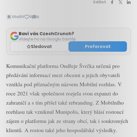
Sdílet
Uložit
0
0
Zobrazit
komentáře
Baví vás CzechCrunch?
Vídejte ho na Googlu častěji.
Sledovat
Preferovat
Komunikační platforma Ondřeje Švrčka určená pro
předávání informací mezi obcemi a jejich obyvateli
vznikla pod příznačným názvem Mobilní rozhlas. V
roce 2021 však společnost rozjela svou expanzi do
zahraničí a s tím přišel také rebranding. Z Mobilního
rozhlasu tak vzniknul Munipolis, který hlásí rostoucí
zájem o platformu jak ze strany obcí, tak i soukromých
klientů. A rostou také jeho hospodářské výsledky.