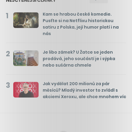
NEJČTENĚJŠÍ ČLÁNKY
1
Kam se hrabou české komedie.
Pusťte si na Netflixu historickou
satiru z Polska, její humor platí i na
nás
2
Je libo zámek? U Žatce se jeden
prodává, jeho součástí je i sýpka
nebo sušárna chmele
3
Jak vydělat 200 milionů za pár
měsíců? Mladý investor to zvládl s
akciemi Xeroxu, ale chce mnohem víc