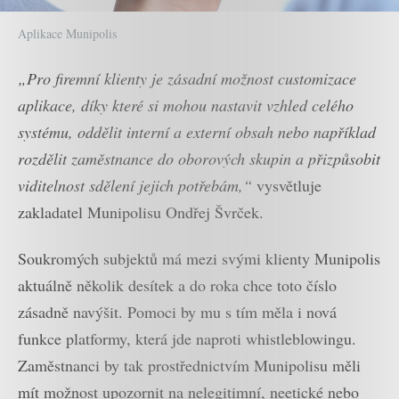
Aplikace Munipolis
„Pro firemní klienty je zásadní možnost customizace
aplikace, díky které si mohou nastavit vzhled celého
systému, oddělit interní a externí obsah nebo například
rozdělit zaměstnance do oborových skupin a přizpůsobit
viditelnost sdělení jejich potřebám,“
vysvětluje
zakladatel Munipolisu Ondřej Švrček.
Soukromých subjektů má mezi svými klienty Munipolis
aktuálně několik desítek a do roka chce toto číslo
zásadně navýšit. Pomoci by mu s tím měla i nová
funkce platformy, která jde naproti whistleblowingu.
Zaměstnanci by tak prostřednictvím Munipolisu měli
mít možnost upozornit na nelegitimní, neetické nebo