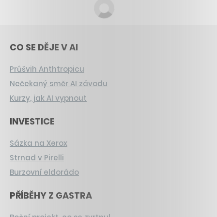
CO SE DĚJE V AI
Průšvih Anthtropicu
Nečekaný směr AI závodu
Kurzy, jak AI vypnout
INVESTICE
Sázka na Xerox
Strnad v Pirelli
Burzovní eldorádo
PŘÍBĚHY Z GASTRA