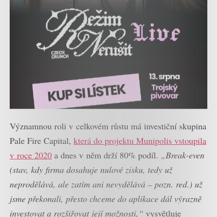
Významnou roli v celkovém růstu má investiční skupina
Pale Fire Capital,
která do projektu Munipolis vstoupila
v roce 2020
a dnes v něm drží 80% podíl.
„
Break-even
(stav, kdy firma dosahuje nulové zisku, tedy už
neprodělává, ale zatím ani nevydělává – pozn. red.) už
jsme překonali, přesto chceme do aplikace dál výrazně
investovat a rozšiřovat její možnosti,“
vysvětluje