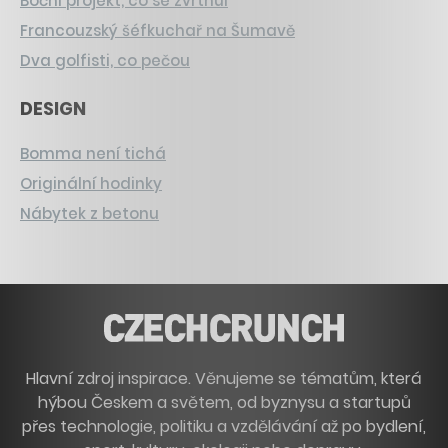
Boční projekt, co se zvrtnul
Francouzský šéfkuchař na Šumavě
Dva golfisti, co pečou
DESIGN
Bomma není tichá
Originální hodinky
Nábytek z betonu
Hlavní zdroj inspirace. Věnujeme se tématům, která
hýbou Českem a světem, od byznysu a startupů
přes technologie, politiku a vzdělávání až po bydlení,