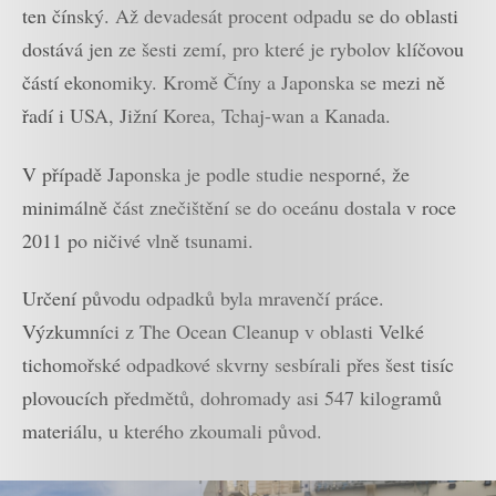
ten čínský. Až devadesát procent odpadu se do oblasti
dostává jen ze šesti zemí, pro které je rybolov klíčovou
částí ekonomiky. Kromě Číny a Japonska se mezi ně
řadí i USA, Jižní Korea, Tchaj-wan a Kanada.
V případě Japonska je podle studie nesporné, že
minimálně část znečištění se do oceánu dostala v roce
2011 po ničivé vlně tsunami.
Určení původu odpadků byla mravenčí práce.
Výzkumníci z The Ocean Cleanup v oblasti Velké
tichomořské odpadkové skvrny sesbírali přes šest tisíc
plovoucích předmětů, dohromady asi 547 kilogramů
materiálu, u kterého zkoumali původ.