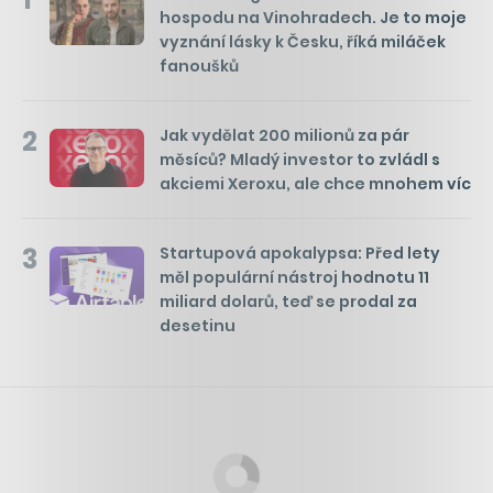
hospodu na Vinohradech. Je to moje
vyznání lásky k Česku, říká miláček
fanoušků
2
Jak vydělat 200 milionů za pár
měsíců? Mladý investor to zvládl s
akciemi Xeroxu, ale chce mnohem víc
3
Startupová apokalypsa: Před lety
měl populární nástroj hodnotu 11
miliard dolarů, teď se prodal za
desetinu