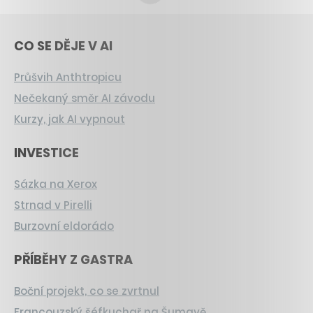
CO SE DĚJE V AI
Průšvih Anthtropicu
Nečekaný směr AI závodu
Kurzy, jak AI vypnout
INVESTICE
Sázka na Xerox
Strnad v Pirelli
Burzovní eldorádo
PŘÍBĚHY Z GASTRA
Boční projekt, co se zvrtnul
Francouzský šéfkuchař na Šumavě