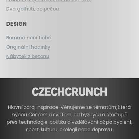
Dva golfisti, co pečou
DESIGN
Bomma není tichá
Originální hodinky
Nábytek z betonu
Hlavní zdroj inspirace. Věnujeme se tématům, která
hýbou Českem a světem, od byznysu a startupů
přes technologie, politiku a vzdělávání až po bydlení,
sport, kulturu, ekologii nebo dopravu.