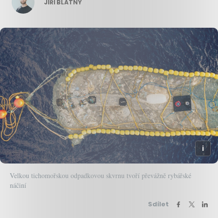
JIŘÍ BLATNÝ
Velkou tichomořskou odpadkovou skvrnu tvoří převážně rybářské
náčiní
Sdílet