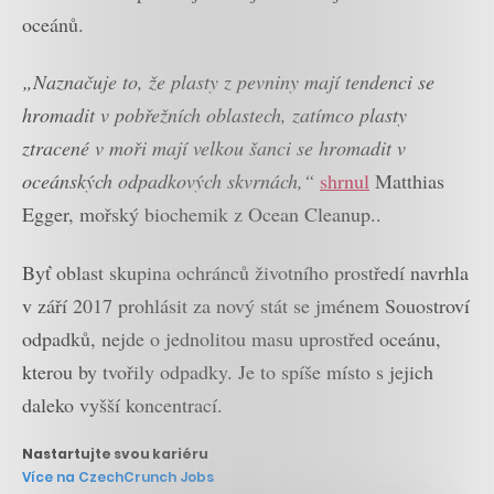
oceánů.
„Naznačuje to, že plasty z pevniny mají tendenci se
hromadit v pobřežních oblastech, zatímco plasty
ztracené v moři mají velkou šanci se hromadit v
oceánských odpadkových skvrnách,“
shrnul
Matthias
Egger, mořský biochemik z Ocean Cleanup..
Byť oblast skupina ochránců životního prostředí navrhla
v září 2017 prohlásit za nový stát se jménem Souostroví
odpadků, nejde o jednolitou masu uprostřed oceánu,
kterou by tvořily odpadky. Je to spíše místo s jejich
daleko vyšší koncentrací.
Nastartujte svou kariéru
Více na CzechCrunch Jobs