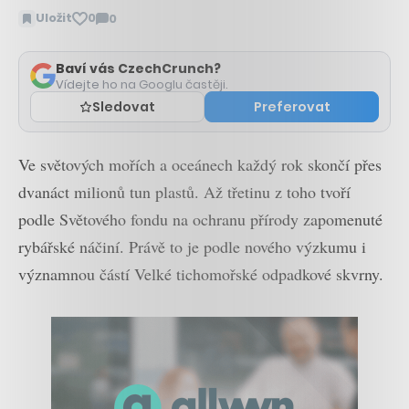
Uložit
0
0
Zobrazit
komentáře
Baví vás CzechCrunch?
Vídejte ho na Googlu častěji.
Sledovat
Preferovat
Ve světových mořích a oceánech každý rok skončí přes
dvanáct milionů tun plastů. Až třetinu z toho tvoří
podle Světového fondu na ochranu přírody zapomenuté
rybářské náčiní. Právě to je podle nového výzkumu i
významnou částí Velké tichomořské odpadkové skvrny.