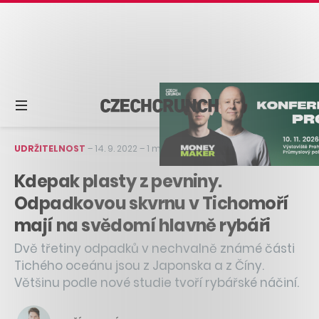
UDRŽITELNOST
–
14. 9. 2022
–
1 min čtení
Kdepak plasty z pevniny.
Odpadkovou skvrnu v Tichomoří
mají na svědomí hlavně rybáři
Dvě třetiny odpadků v nechvalně známé části
Tichého oceánu jsou z Japonska a z Číny.
Většinu podle nové studie tvoří rybářské náčiní.