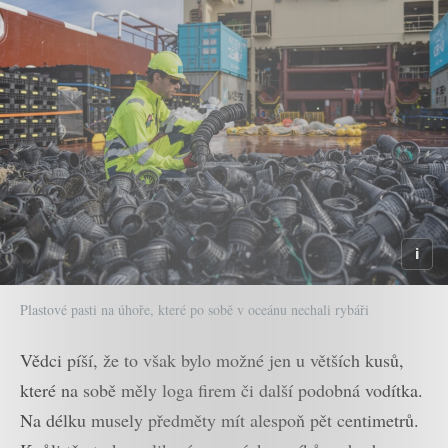
Plastové pasti na úhoře, které po sobě v oceánu nechali rybáři
Vědci píší, že to však bylo možné jen u větších kusů,
které na sobě měly loga firem či další podobná vodítka.
Na délku musely předměty mít alespoň pět centimetrů.