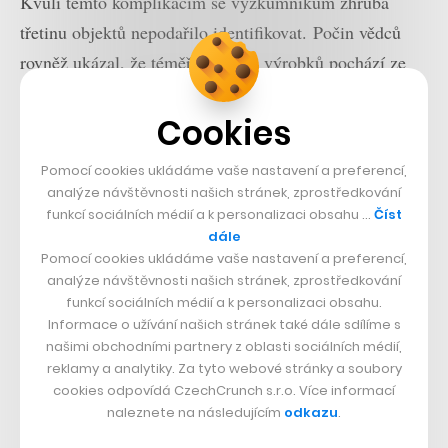
Kvůli těmto komplikacím se výzkumníkům zhruba
třetinu objektů nepodařilo identifikovat. Počin vědců
rovněž ukázal, že téměř polovina výrobků pochází ze
dvacátého století. Jako nejstarší identifikovali bójku z
Cookies
roku 1966
Pomocí cookies ukládáme vaše nastavení a preferencí,
Společnost The Ocean Cleanup už v roce 2018
analýze návštěvnosti našich stránek, zprostředkování
upozornila, že více než padesát procent odpadu v
funkcí sociálních médií a k personalizaci obsahu …
Číst
oblasti Velké tichomořské odpadkové skvrny zapomněli
dále
Pomocí cookies ukládáme vaše nastavení a preferencí,
nebo odhodili rybáři. Celosvětově podle některých
analýze návštěvnosti našich stránek, zprostředkování
odhadů tvoří jejich náčiní
až třetinu oceánského
funkcí sociálních médií a k personalizaci obsahu.
odpadu
.
Informace o užívání našich stránek také dále sdílíme s
našimi obchodními partnery z oblasti sociálních médií,
reklamy a analytiky. Za tyto webové stránky a soubory
„Byť je na globální úrovni nadále stěžejní zachytávat
cookies odpovídá CzechCrunch s.r.o. Více informací
znečištění z řek, Velká tichomořská odpadková skvrna
naleznete na následujícím
odkazu
.
vyžaduje další krok. Je nutné se zaměřit na další zdroj