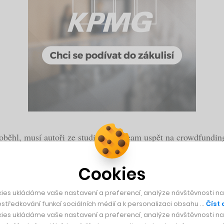
roběhl, musí autoři ze studia SleepTeam uspět na crowdfundin
 poslouží pro dokončení nové verze polštářové střílečky ve 3D 
Cookies
ali a nakonec jsme se nechali unést nadšením a voláním kom
ies ukládáme vaše nastavení a preferencí, analýze návštěvnosti naš
středkování funkcí sociálních médií a k personalizaci obsahu …
Číst 
er a doplňuje, že po jednoduché animované střílečce z ptačíh
ies ukládáme vaše nastavení a preferencí, analýze návštěvnosti naš