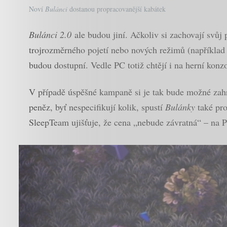
Noví
Bulánci
dostanou propracovanější kabátek
Bulánci 2.0
ale budou jiní. Ačkoliv si zachovají svůj 
trojrozměrného pojetí nebo nových režimů (například 
budou dostupní. Vedle PC totiž chtějí i na herní konzo
V případě úspěšné kampaně si je tak bude možné zahr
peněz, byť nespecifikují kolik, spustí
Bulánky
také pro
SleepTeam ujišťuje, že cena „nebude závratná“ – na P