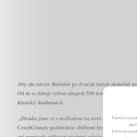
Aby ale návrat
Bulánků
po dvaceti letech skutečně p
Od ní si slibují vybrat alespoň 500 tisíc korun, které
klasický deathmatch.
„Dlouho jsme si s myšlenkou na nové Bulánky pohráv
Pomocí cook
zpro
CzechCrunch spolutvůrce oblíbené hry
Jaroslav Wagn
Pomocí cook
ani nemusela splňovat moderní nároky dnešních her.