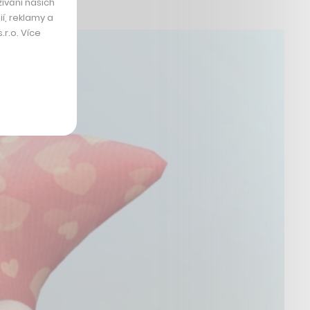
ívání našich
í, reklamy a
r.o. Více