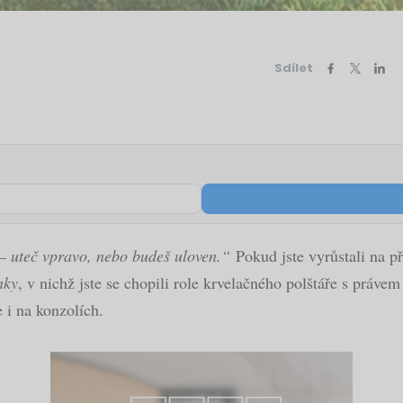
Sdílet
o – uteč vpravo, nebo budeš uloven.“
Pokud jste vyrůstali na p
nky
, v nichž jste se chopili role krvelačného polštáře s práve
e i na konzolích.