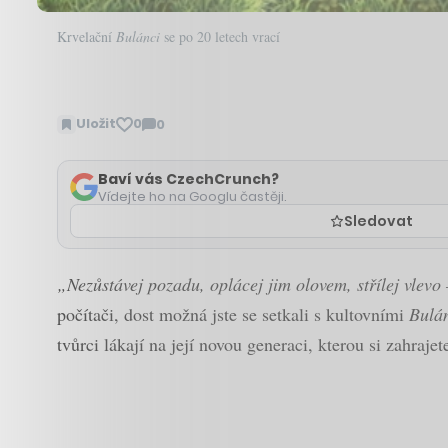
Krvelační
Bulánci
se po 20 letech vrací
Uložit
0
0
Zobrazit
komentáře
Baví vás CzechCrunch?
Vídejte ho na Googlu častěji.
Sledovat
„Nezůstávej pozadu, oplácej jim olovem, střílej vlev
počítači, dost možná jste se setkali s kultovními
Bulá
tvůrci lákají na její novou generaci, kterou si zahrajet