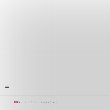
HRY
–
17. 5. 2021
–
2 min čtení