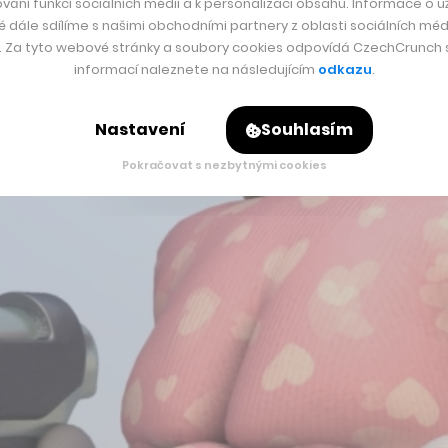
vání funkcí sociálních médií a k personalizaci obsahu. Informace o už
é dále sdílíme s našimi obchodními partnery z oblasti sociálních médi
y. Za tyto webové stránky a soubory cookies odpovídá CzechCrunch s.
informací naleznete na následujícím
odkazu
.
Nastavení
Souhlasím
Pokračovat s nezbytnými cookies