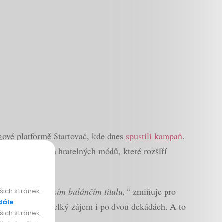
gové platformě Startovač, kde dnes
spustili kampaň
.
a včetně různých hratelných módů, které rozšíří
unity po moderním bulánčím titulu,“
zmiňuje pro
ich stránek,
dále
o pohledu byl velký zájem i po dvou dekádách. A to
ich stránek,