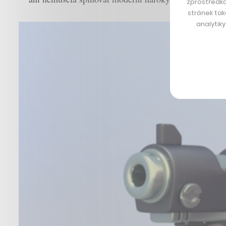
zprostředko
stránek tak
analytik