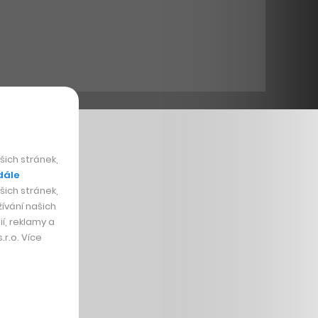
ich stránek,
dále
ich stránek,
ívání našich
í, reklamy a
r.o. Více