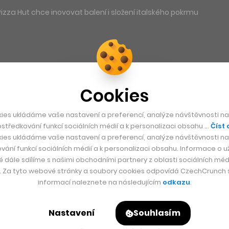
 Pizza Hut chce inovovat balení i složení italského pokrmu
Cookies
ies ukládáme vaše nastavení a preferencí, analýze návštěvnosti naš
středkování funkcí sociálních médií a k personalizaci obsahu …
Číst 
ies ukládáme vaše nastavení a preferencí, analýze návštěvnosti naš
vání funkcí sociálních médií a k personalizaci obsahu. Informace o už
é dále sdílíme s našimi obchodními partnery z oblasti sociálních médi
y. Za tyto webové stránky a soubory cookies odpovídá CzechCrunch s.
informací naleznete na následujícím
odkazu
.
Nastavení
Souhlasím