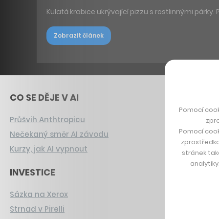
Kulatá krabice ukrývající pizzu s rostlinnými párky.
Zobrazit článek
CO SE DĚJE V AI
Pomocí cook
Průšvih Anthtropicu
zpro
Pomocí cook
Nečekaný směr AI závodu
zprostředko
Kurzy, jak AI vypnout
stránek tak
analytik
INVESTICE
Sázka na Xerox
Strnad v Pirelli