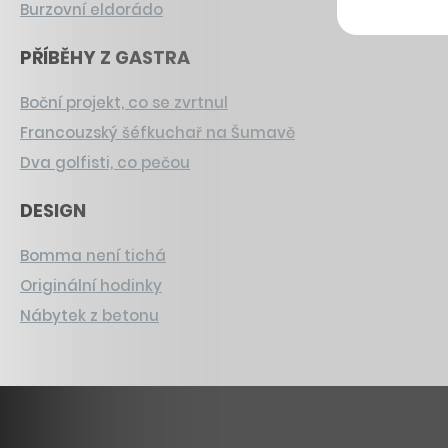
Burzovní eldorádo
PŘÍBĚHY Z GASTRA
Boční projekt, co se zvrtnul
Francouzský šéfkuchař na Šumavě
Dva golfisti, co pečou
DESIGN
Bomma není tichá
Originální hodinky
Nábytek z betonu