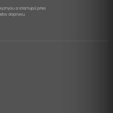
byznysu a startupů přes
 nebo dopravu.