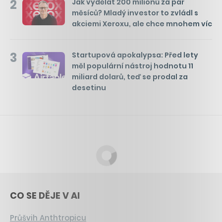
2
Jak vydělat 200 milionů za pár
měsíců? Mladý investor to zvládl s
akciemi Xeroxu, ale chce mnohem víc
3
Startupová apokalypsa: Před lety
měl populární nástroj hodnotu 11
miliard dolarů, teď se prodal za
desetinu
CO SE DĚJE V AI
Průšvih Anthtropicu