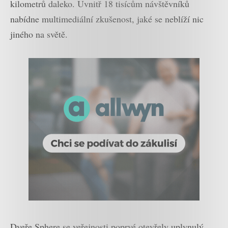
kilometrů daleko. Uvnitř 18 tisícům návštěvníků
nabídne multimediální zkušenost, jaké se neblíží nic
jiného na světě.
Dveře Sphere se veřejnosti poprvé otevřely uplynulý