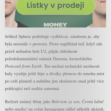
Jelikož Sphere potřebuje vydělávat, záměrem je, aby
byla neustále v provozu. Proto například teď, když zde
právě nebudou hrát U2, půjde zhlédnout
polodokumentární snímek Darrena Aronofského
Postcard from Earth
. Ten možná technické možnosti
haly využije ještě lépe a diváky přenese do mnoha míst
po celé planetě a nabídne jim zkušenost snad ještě více
pohlcující než realita samotná.
Režisér známý filmy jako
Rekviem za sen
,
Černá labuť
nebo
matka!
na svém Instagramu sdílel několik ukázek.