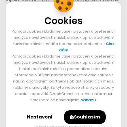
rozšířit portfolio zábavních prostor, vlastně neměl
mnoho příležitostí, kam se posunout prostou akvizicí či
Cookies
vybudováním další haly. Ostatně už vlastní jednu z
Pomocí cookies ukládáme vaše nastavení a preferencí,
nejslavnějších na světě.
analýze návštěvnosti našich stránek, zprostředkování
funkcí sociálních médií a k personalizaci obsahu …
Číst
Night 1 ✔️
pic.twitter.com/Vlu1pFAjSQ
dále
Pomocí cookies ukládáme vaše nastavení a preferencí,
analýze návštěvnosti našich stránek, zprostředkování
— Sphere (@SphereVegas)
September 30, 2023
funkcí sociálních médií a k personalizaci obsahu.
Informace o užívání našich stránek také dále sdílíme s
našimi obchodními partnery z oblasti sociálních médií,
Postupně se tak zformovala idea dostat možnosti zábavy
reklamy a analytiky. Za tyto webové stránky a soubory
na jinou úroveň.
Původně mělo být hotovo a otevřeno
cookies odpovídá CzechCrunch s.r.o. Více informací
naleznete na následujícím
odkazu
.
už v roce 2021, pandemie ale plány zhatila.
Odhadovaná cena, už tak závratných 1,2 miliardy
Nastavení
Souhlasím
dolarů (27,9 miliardy korun), kvůli tomu narostla až na