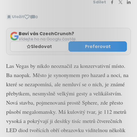
Sdílet
Uložit
1
0
Zobrazit
komentáře
Baví vás CzechCrunch?
Vídejte ho na Googlu častěji.
Sledovat
Preferovat
Las Vegas by nikdo neoznačil za konzervativní místo.
Ba naopak. Město je synonymem pro hazard a noci, na
které se nezapomíná, ale nemluví se o nich, je známé
přebytkem, nesmyslně velkými gesty a velikášstvím.
Nová stavba, pojmenovaná prostě Sphere, zde přesto
působí megalomansky. Má kulovitý tvar, je 112 metrů
vysoká a pokrývají ji desítky tisíc metrů čtverečních
LED diod tvořících obří obrazovku viditelnou několik