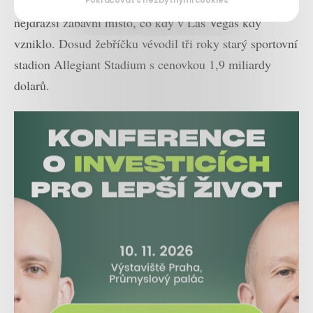
2,3 miliardy dolarů (53,5 miliard korun). Teď je Sphere
Pokračovat s nezbytnými cookies
nejdražší zábavní místo, co kdy v Las Vegas kdy
vzniklo. Dosud žebříčku vévodil tři roky starý sportovní
stadion Allegiant Stadium s cenovkou 1,9 miliardy
dolarů.