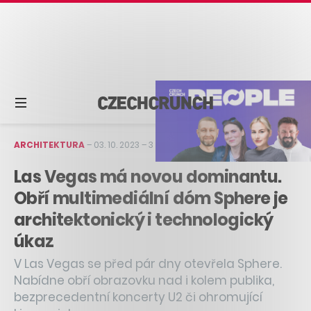
ARCHITEKTURA
–
03. 10. 2023
–
3 min čtení
Las Vegas má novou dominantu.
Obří multimediální dóm Sphere je
architektonický i technologický
úkaz
V Las Vegas se před pár dny otevřela Sphere.
Nabídne obří obrazovku nad i kolem publika,
bezprecedentní koncerty U2 či ohromující