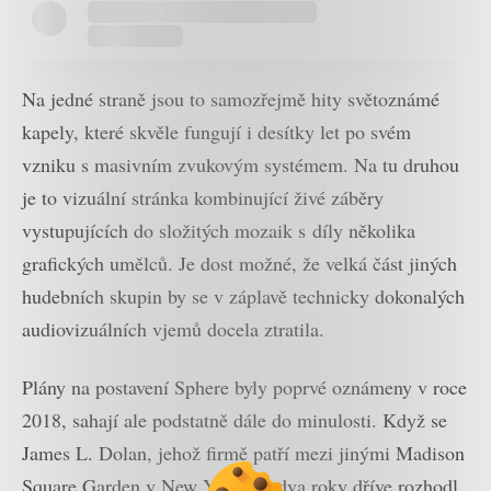
Na jedné straně jsou to samozřejmě hity světoznámé
kapely, které skvěle fungují i desítky let po svém
vzniku s masivním zvukovým systémem. Na tu druhou
je to vizuální stránka kombinující živé záběry
vystupujících do složitých mozaik s díly několika
grafických umělců. Je dost možné, že velká část jiných
hudebních skupin by se v záplavě technicky dokonalých
audiovizuálních vjemů docela ztratila.
Plány na postavení Sphere byly poprvé oznámeny v roce
2018, sahají ale podstatně dále do minulosti. Když se
James L. Dolan, jehož firmě patří mezi jinými Madison
Square Garden v New Yorku, o dva roky dříve rozhodl