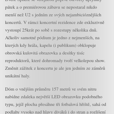
pátek a o premiérovou zábavu se nepostaral nikdo
menší než U2 s jedním ze svých nejambicióznějších
koncertů. V rámci koncertní rezidence zde exkluzivně
vystoupí 25krát po sobě s rozestupy několika dnů.
Ačkoliv samotné pódium je jedno z nejmenších, na
kterých kdy hrála, kapelu (i publikum) obklopuje
obrovská kulovitá obrazovka a desítky tisíc
reproduktorů, které dohromady tvoří velkolepou show.
Změnit zážitek z koncertu je ale jen jedním ze záměrů
unikátní haly.
Dóm o vnějším průměru 157 metrů ve svém nitru
nabídne zdaleka největší LED obrazovku podobného
typu, jejíž plocha přesáhne tři fotbalová hřiště, sahá od
podlahy vysoko nad hlavy diváků i do stran a rozlišení