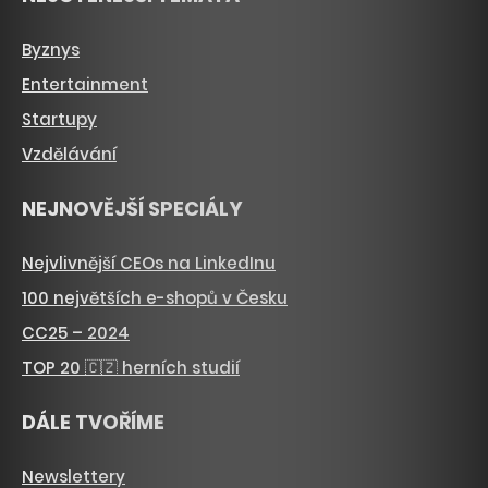
Byznys
Entertainment
Startupy
Vzdělávání
NEJNOVĚJŠÍ SPECIÁLY
Nejvlivnější CEOs na LinkedInu
100 největších e-shopů v Česku
CC25 – 2024
TOP 20 🇨🇿 herních studií
DÁLE TVOŘÍME
Newslettery