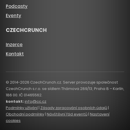
Podcasty
Eventy
CZECHCRUNCH
Inzerce
Kontakt
© 2014-2026 CzechCrunch.cz. Server provozuje společnost
CzechCrunch s.r.o. se sídlem Thámova 289/13, Praha 8 – Karlín,
186 00. IČ 01465562.
kontakt:
info@cc.cz
Podmínky užívání
|
Zásady zpracování osobních údajů
|
Obchodní podmínky
|
Návštěvní řád eventů
|
Nastavení
cookies