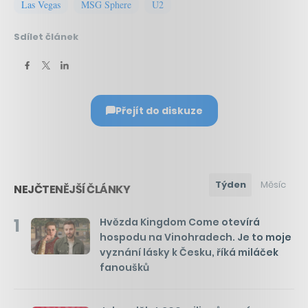
Las Vegas
MSG Sphere
U2
Sdílet článek
Přejít do diskuze
Týden
Měsíc
NEJČTENĚJŠÍ ČLÁNKY
1
Hvězda Kingdom Come otevírá
hospodu na Vinohradech. Je to moje
vyznání lásky k Česku, říká miláček
fanoušků