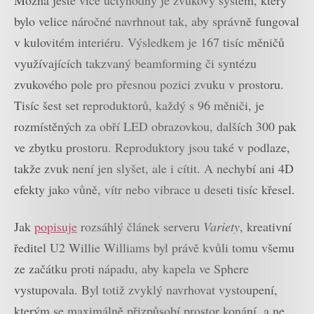
Možná ještě více úctyhodný je zvukový systém, který
bylo velice náročné navrhnout tak, aby správně fungoval
v kulovitém interiéru. Výsledkem je 167 tisíc měničů
využívajících takzvaný beamforming či syntézu
zvukového pole pro přesnou pozici zvuku v prostoru.
Tisíc šest set reproduktorů, každý s 96 měniči, je
rozmístěných za obří LED obrazovkou, dalších 300 pak
ve zbytku prostoru. Reproduktory jsou také v podlaze,
takže zvuk není jen slyšet, ale i cítit. A nechybí ani 4D
efekty jako vůně, vítr nebo vibrace u deseti tisíc křesel.
Jak
popisuje
rozsáhlý článek serveru
Variety
, kreativní
ředitel U2 Willie Williams byl právě kvůli tomu všemu
ze začátku proti nápadu, aby kapela ve Sphere
vystupovala. Byl totiž zvyklý navrhovat vystoupení,
kterým se maximálně přizpůsobí prostor konání, a ne