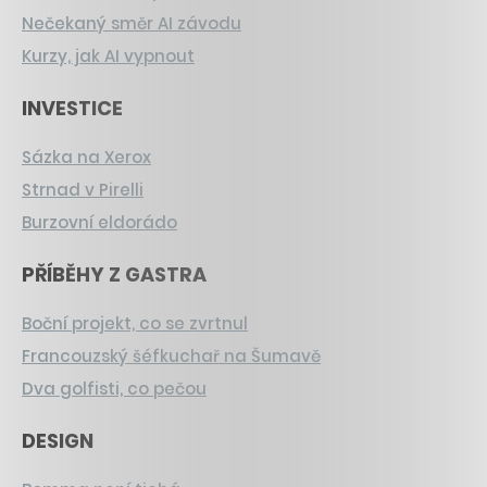
Nečekaný směr AI závodu
Kurzy, jak AI vypnout
INVESTICE
Sázka na Xerox
Strnad v Pirelli
Burzovní eldorádo
PŘÍBĚHY Z GASTRA
Boční projekt, co se zvrtnul
Francouzský šéfkuchař na Šumavě
Dva golfisti, co pečou
DESIGN