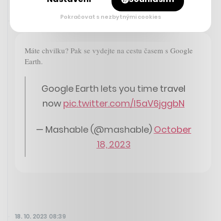
Pokračovat s nezbytnými cookies
Sdíleno přes aplikaci Twitter
18. 10. 2023 08:50
Máte chvilku? Pak se vydejte na cestu časem s Google
Earth.
Google Earth lets you time travel
now
pic.twitter.com/l5aV6jggbN
— Mashable (@mashable)
October
18, 2023
18. 10. 2023 08:39