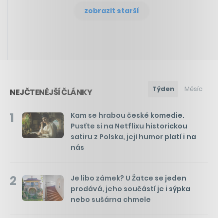
zobrazit starší
Týden
Měsíc
NEJČTENĚJŠÍ ČLÁNKY
1
Kam se hrabou české komedie.
Pusťte si na Netflixu historickou
satiru z Polska, její humor platí i na
nás
2
Je libo zámek? U Žatce se jeden
prodává, jeho součástí je i sýpka
nebo sušárna chmele