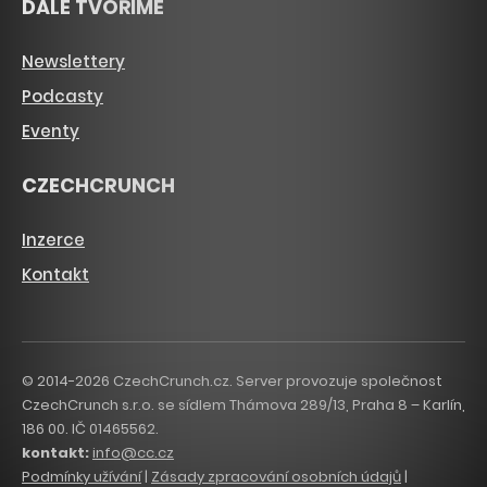
DÁLE TVOŘÍME
Newslettery
Podcasty
Eventy
CZECHCRUNCH
Inzerce
Kontakt
© 2014-2026 CzechCrunch.cz. Server provozuje společnost
CzechCrunch s.r.o. se sídlem Thámova 289/13, Praha 8 – Karlín,
186 00. IČ 01465562.
kontakt:
info@cc.cz
Podmínky užívání
|
Zásady zpracování osobních údajů
|