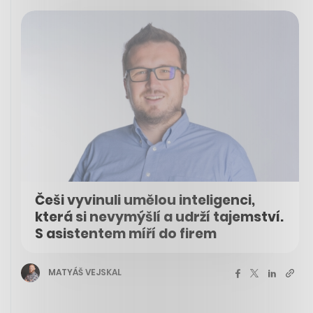
Češi vyvinuli umělou inteligenci,
která si nevymýšlí a udrží tajemství.
S asistentem míří do firem
MATYÁŠ VEJSKAL