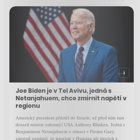
Joe Biden je v Tel Avivu, jedná s
Netanjahuem, chce zmírnit napětí v
regionu
Americký prezident přiletěl do Izraele, už před ním tam
dorazil ministr zahraničí USA Anthony Blinken. Jedná s
Benjaminem Netanjahuem o situaci v Pásmu Gazy,
zároveň oznámil, že teroristé z Hamásu při útocích z