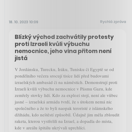
Rychlá zpráva
18. 10. 2023 10:09
Blízký východ zachvátily protesty
proti Izraeli kvůli výbuchu
nemocnice, jeho vina přitom není
jistá
V Jordánsku, Turecku, Iráku, Tunisku či Egyptě se od
pondělního večera srocují tisíce lidí před budovami
izraelských ambasád či na náměstích. Demonstrují proti
Izraeli kvůli výbuchu nemocnice v Pásmu Gazu, kde
zemřely stovky lidí. Kdo za explozí stojí, není ale vůbec
jasné – izraelská armáda tvrdí, že s útokem nemá nic
společného a že to byli naopak teroristé z islámského
džihádu, kdo neštěstí způsobil. Údajně jim měla zbloudit
raketa, kterou vystřelili na Izrael, a dopadla do místa,
kde v areálu špitálu ukrývali uprchlíci.