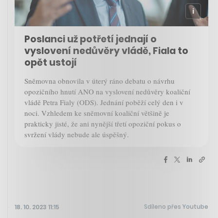
Poslanci už potřetí jednají o
vyslovení nedůvěry vládě, Fiala to
opět ustojí
Sněmovna obnovila v úterý ráno debatu o návrhu
opozičního hnutí ANO na vyslovení nedůvěry koaliční
vládě Petra Fialy (ODS). Jednání poběží celý den i v
noci. Vzhledem ke sněmovní koaliční většině je
prakticky jisté, že ani nynější třetí opoziční pokus o
svržení vlády nebude ale úspěšný.
Sdíleno přes Youtube
18. 10. 2023 11:15