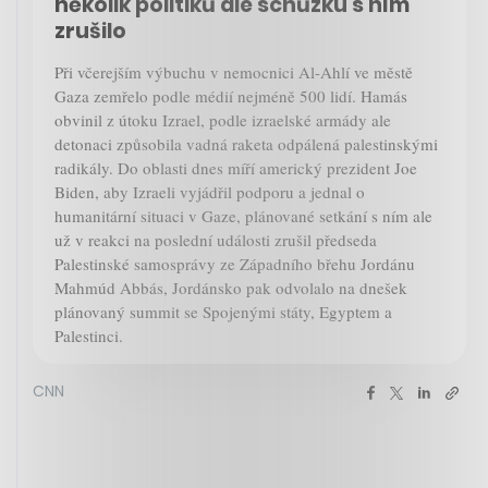
několik politiků ale schůzku s ním
zrušilo
Při včerejším výbuchu v nemocnici Al-Ahlí ve městě
Gaza zemřelo podle médií nejméně 500 lidí. Hamás
obvinil z útoku Izrael, podle izraelské armády ale
detonaci způsobila vadná raketa odpálená palestinskými
radikály. Do oblasti dnes míří americký prezident Joe
Biden, aby Izraeli vyjádřil podporu a jednal o
humanitární situaci v Gaze, plánované setkání s ním ale
už v reakci na poslední události zrušil předseda
Palestinské samosprávy ze Západního břehu Jordánu
Mahmúd Abbás, Jordánsko pak odvolalo na dnešek
plánovaný summit se Spojenými státy, Egyptem a
Palestinci.
CNN