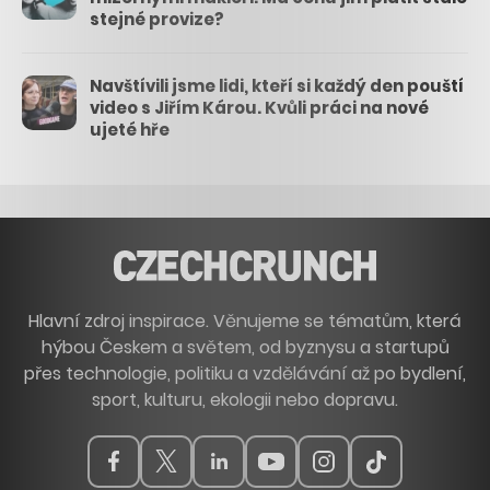
stejné provize?
Navštívili jsme lidi, kteří si každý den pouští
video s Jiřím Károu. Kvůli práci na nové
ujeté hře
Hlavní zdroj inspirace. Věnujeme se tématům, která
hýbou Českem a světem, od byznysu a startupů
přes technologie, politiku a vzdělávání až po bydlení,
sport, kulturu, ekologii nebo dopravu.