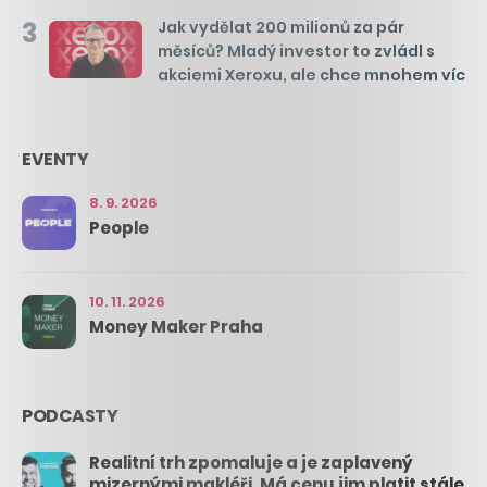
3
Jak vydělat 200 milionů za pár
měsíců? Mladý investor to zvládl s
akciemi Xeroxu, ale chce mnohem víc
EVENTY
8. 9. 2026
People
10. 11. 2026
Money Maker Praha
PODCASTY
Realitní trh zpomaluje a je zaplavený
mizernými makléři. Má cenu jim platit stále