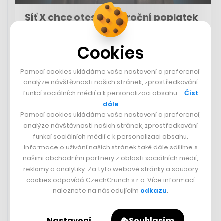
Síť X chce otestovat roční poplatek
jeden dolar za základní funkce
Cookies
Sociální síť X vymyslela a otestuje nový model
předplatného. Za použití základních funkcí, jako je
lajkování, přeposílání nebo citování příspěvků jiných
Pomocí cookies ukládáme vaše nastavení a preferencí,
uživatelů, chce vybírat roční poplatek jeden dolar.
analýze návštěvnosti našich stránek, zprostředkování
Předplatné pojmenovala „Not A Bot“ a má jít o způsob,
funkcí sociálních médií a k personalizaci obsahu …
Číst
jak bojovat proti robotům a spammerů, s nimiž má síť
dále
dlouhodobé problémy. Poplatek se má v jednotlivých
Pomocí cookies ukládáme vaše nastavení a preferencí,
zemích lišit v závislosti na směnném kurzu. Schéma
analýze návštěvnosti našich stránek, zprostředkování
bude nejprve dispozici uživatelům na Novém Zélandu a
funkcí sociálních médií a k personalizaci obsahu.
Filipínách a testování se nedotkne stávajících uživatelů,
Informace o užívání našich stránek také dále sdílíme s
noví však budou moci pouze prohlížet a číst příspěvky,
našimi obchodními partnery z oblasti sociálních médií,
sledovat videa a účty.
reklamy a analytiky. Za tyto webové stránky a soubory
cookies odpovídá CzechCrunch s.r.o. Více informací
naleznete na následujícím
odkazu
.
The Verge
Nastavení
Souhlasím