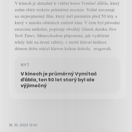
V kinech je aktuálně k vidění horor
Vymítač ďábla
, který
zatím sbírá veskrze průměrné recenze. Volně navazuje
na stejnojmenný film, který měl premiéru před 50 lety a
který v mnoha ohledech změnil žánr. V čem byl původní
exorcista unikátní, popisuje obsáhlý článek deníku
New
York Times
. Mimochodem připomíná, jak vyděšeně
tehdy lidé na drsné záběry, v nichž hlavní hrdince
démon třeba otáčel hlavou kolem dokola, reagovali.
NYT
V kinech je průměrný Vymítač
ďábla, ten 50 let starý byl ale
výjimečný
18. 10. 2023 12:41