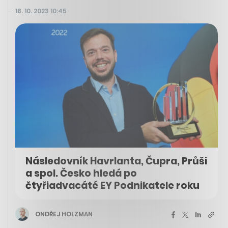
18. 10. 2023 10:45
Následovník Havrlanta, Čupra, Průši
a spol. Česko hledá po
čtyřiadvacáté EY Podnikatele roku
ONDŘEJ HOLZMAN