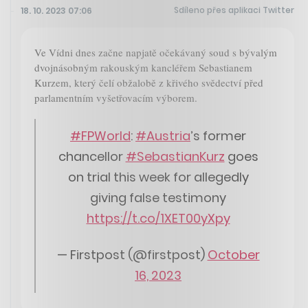
Sdíleno přes aplikaci Twitter
18. 10. 2023 07:06
Ve Vídni dnes začne napjatě očekávaný soud s bývalým
dvojnásobným rakouským kancléřem Sebastianem
Kurzem, který čelí obžalobě z křivého svědectví před
parlamentním vyšetřovacím výborem.
#FPWorld
:
#Austria
’s former
chancellor
#SebastianKurz
goes
on trial this week for allegedly
giving false testimony
https://t.co/1XET00yXpy
— Firstpost (@firstpost)
October
16, 2023