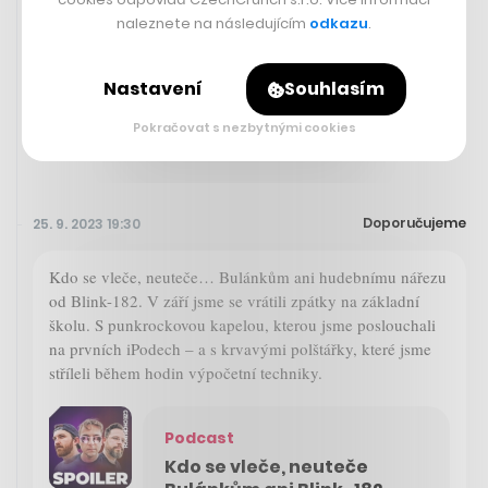
nové mody, které na starém kontinentu uvede, budou už
naleznete na následujícím
odkazu
.
jen plně elektrické. Dnes to uvedl generální ředitel
společnosti Makoto Ušida.
Nastavení
Souhlasím
Reuters
Pokračovat s nezbytnými cookies
Doporučujeme
25. 9. 2023 19:30
Kdo se vleče, neuteče… Bulánkům ani hudebnímu nářezu
od Blink-182. V září jsme se vrátili zpátky na základní
školu. S punkrockovou kapelou, kterou jsme poslouchali
na prvních iPodech – a s krvavými polštářky, které jsme
stříleli během hodin výpočetní techniky.
Podcast
Kdo se vleče, neuteče