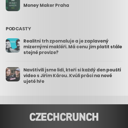
Money Maker Praha
PODCASTY
Realitní trh zpomaluje a je zaplavený
mizernými makléři. Má cenu jim platit stále
stejné provize?
Navštívili jsme lidi, kteří si každý den pouští
video s Jiřím Károu. Kvůli práci na nové
ujeté hře