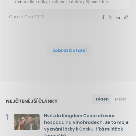
třetím díle kritiky i veřejností dobře přijímané hry.
Comic Con 2023
zobrazit starší
Týden
Měsíc
NEJČTENĚJŠÍ ČLÁNKY
1
Hvězda Kingdom Come otevírá
hospodu na Vinohradech. Je to moje
vyznání lásky k Česku, říká miláček
fanoušků