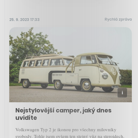
Rychlá zpráva
25. 9. 2023 17:33
Nejstylovější camper, jaký dnes
uvidíte
Volkswagen Typ 2 je ikonou pro všechny milovníky
svobody. Tohle jsem ovšem ten stejný vůz na steroidech.