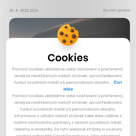
Rychlá zpráva
25. 9. 2023 20:11
Cookies
Pomocí cookies ukládáme vaše nastavení a preferencí,
analýze návštěvnosti našich stránek, zprostředkování
funkcí sociálních médií a k personalizaci obsahu …
Číst
dále
Pomocí cookies ukládáme vaše nastavení a preferencí,
Všechny nové modely Nissanu
analýze návštěvnosti našich stránek, zprostředkování
mířící do Evropy už budou jen
funkcí sociálních médií a k personalizaci obsahu.
elektrické
Informace o užívání našich stránek také dále sdílíme s
našimi obchodními partnery z oblasti sociálních médií,
Japonská automobilka Nissan Motor začne v Evropě do
reklamy a analytiky. Za tyto webové stránky a soubory
roku 2030 prodávat už jen elektromobily. Navíc veškeré
cookies odpovídá CzechCrunch s.r.o. Více informací