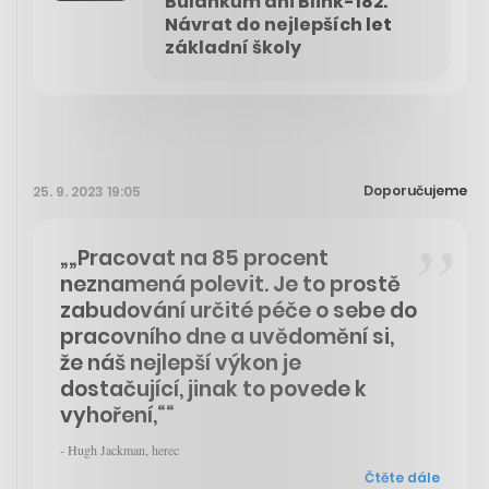
Bulánkům ani Blink-182.
Návrat do nejlepších let
základní školy
Doporučujeme
25. 9. 2023 19:05
„„Pracovat na 85 procent
neznamená polevit. Je to prostě
zabudování určité péče o sebe do
pracovního dne a uvědomění si,
že náš nejlepší výkon je
dostačující, jinak to povede k
vyhoření,““
- Hugh Jackman, herec
Čtěte dále