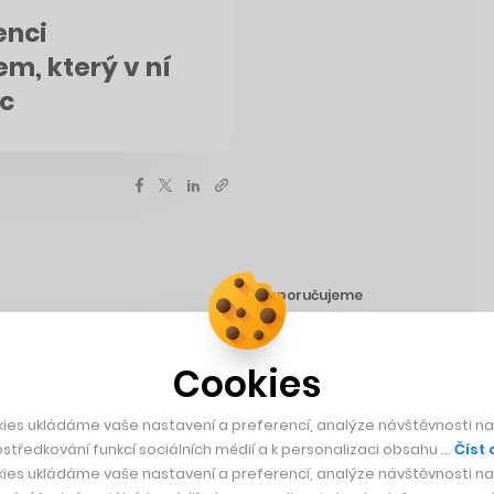
enci
m, který v ní
íc
Doporučujeme
psal principy, jež nám ulehčují
Cookies
 uvědomujeme. Právě proto mohou být
kud se je někdo rozhodne zneužívat. V
ies ukládáme vaše nastavení a preferencí, analýze návštěvnosti naš
i v online světě a my ho rozebíráme s
středkování funkcí sociálních médií a k personalizaci obsahu …
Číst 
pkem.
ies ukládáme vaše nastavení a preferencí, analýze návštěvnosti naš