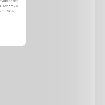
ívání našich
í, reklamy a
r.o. Více