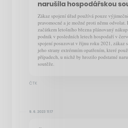
narušila hospodářskou so
Zákaz spojení úřad používá pouze výjimečně
pravomocné a je možné proti němu odvolat. 
začátkem letošního března plánovaný nákup n
podnik v posledních letech hospodaří v červ
spojení posuzovat v říjnu roku 2021, zákaz s
jeho strany extrémním opatřením, které pou
případech, u nichž by hrozilo podstatné nar
soutěže.
ČTK
9. 6. 2023 11:17