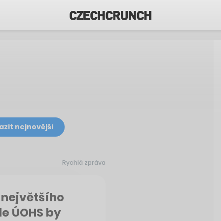
azit nejnovější
Rychlá zpráva
 největšího
dle ÚOHS by