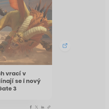
ch vrací v
nají se i nový
Gate 3