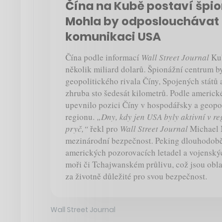
Čína na Kubě postaví špion
Mohla by odposlouchávat 
komunikaci USA
Čína podle informací
Wall Street Journal
Kub
několik miliard dolarů. Špionážní centrum b
geopolitického rivala Číny, Spojených států 
zhruba sto šedesát kilometrů. Podle americk
upevnilo pozici Číny v hospodářsky a geop
regionu.
„Dny, kdy jen USA byly aktivní v r
pryč,“
řekl pro
Wall Street Journal
Michael 
mezinárodní bezpečnost. Peking dlouhodobě
amerických pozorovacích letadel a vojenský
moři či Tchajwanském průlivu, což jsou obla
za životně důležité pro svou bezpečnost.
Wall Street Journal