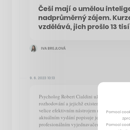
Češi mají o umělou intelig
nadprůměrný zájem. Kurze
vzdělává, jich prošlo 13 tis
IVA BREJLOVÁ
9. 6. 2023 10:13
Psycholog Robert Cialdini už v 80. letech po
rozhodování a jejichž existenci si ne vždy
velice efektivním nástrojem manipulace, po
Pomocí cook
aktuálním vydání popisuje jejich fungování 
zpro
profesionálním vyjednavačem Vítem Proků
Pomocí cook