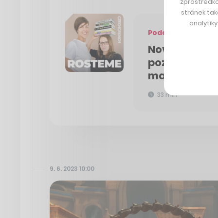
zprostředko
stránek tak
analytik
Podcast
Nové zbraně v
poznat a nen
manipulovat
33 min
9. 6. 2023 10:00