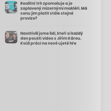
Realitní trh zpomaluje a je
zaplavený mizernými makléři. Má
cenu jim platit stále stejné
provize?
Navštívili jsme lidi, kteří si každý
den pouští video s Jiřím Károu.
Kvůli práci na nové ujeté hře