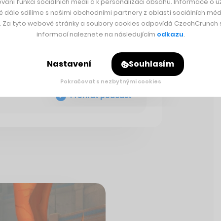
vání funkcí sociálních médií a k personalizaci obsahu. Informace o už
é dále sdílíme s našimi obchodními partnery z oblasti sociálních médi
y. Za tyto webové stránky a soubory cookies odpovídá CzechCrunch s.
informací naleznete na následujícím
odkazu
.
livu: Naučte se je
echte sebou
Nastavení
Souhlasím
Pokračovat s nezbytnými cookies
Přehrát podcast