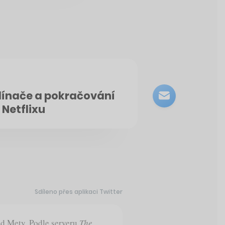
klínače a pokračování
 Netflixu
Sdíleno přes aplikaci Twitter
d Mety. Podle serveru
The