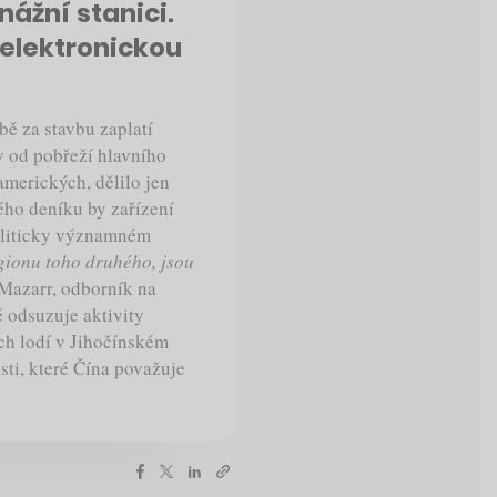
ážní stanici.
elektronickou
ě za stavbu zaplatí
y od pobřeží hlavního
amerických, dělilo jen
ého deníku by zařízení
oliticky významném
egionu toho druhého, jsou
Mazarr, odborník na
 odsuzuje aktivity
ch lodí v Jihočínském
sti, které Čína považuje