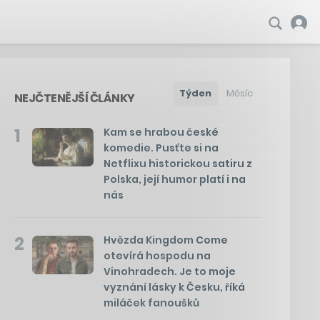
Týden
Měsíc
NEJČTENĚJŠÍ ČLÁNKY
1
Kam se hrabou české
komedie. Pusťte si na
Netflixu historickou satiru z
Polska, její humor platí i na
nás
2
Hvězda Kingdom Come
otevírá hospodu na
Vinohradech. Je to moje
vyznání lásky k Česku, říká
miláček fanoušků