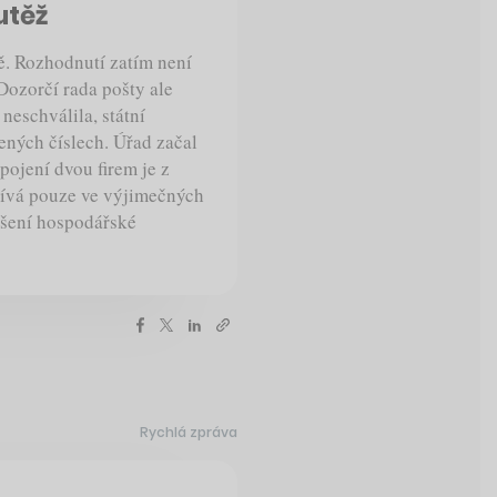
utěž
. Rozhodnutí zatím není
Dozorčí rada pošty ale
eschválila, státní
ených číslech. Úřad začal
pojení dvou firem je z
žívá pouze ve výjimečných
ušení hospodářské
Rychlá zpráva