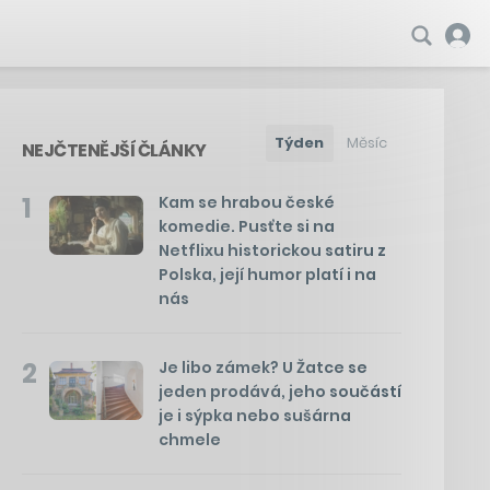
Týden
Měsíc
NEJČTENĚJŠÍ ČLÁNKY
1
Kam se hrabou české
komedie. Pusťte si na
Netflixu historickou satiru z
Polska, její humor platí i na
nás
2
Je libo zámek? U Žatce se
jeden prodává, jeho součástí
je i sýpka nebo sušárna
chmele