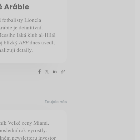
é Arábie
 fotbalisty Lionela
ábie je definitivní.
essiho láká klub al-Hilál
oj blízký
AFP
dnes uvedl,
alizují detaily.
Zaujalo nás
ník Velké ceny Miami,
poslední rok vyrostly.
lném newsletteru investor