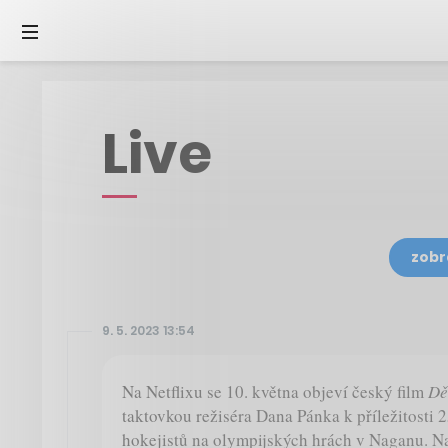
Live
zobr
9. 5. 2023 13:54
Na Netflixu se 10. května objeví český film
Dě
taktovkou režiséra Dana Pánka k příležitosti 2
hokejistů na olympijských hrách v Naganu. Na