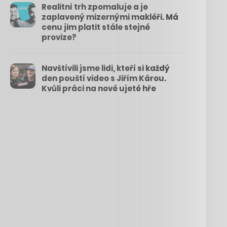
Realitní trh zpomaluje a je
zaplavený mizernými makléři. Má
cenu jim platit stále stejné
provize?
Navštívili jsme lidi, kteří si každý
den pouští video s Jiřím Károu.
Kvůli práci na nové ujeté hře