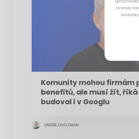
zprostředko
stránek tak
analytik
Komunity mohou firmám p
benefitů, ale musí žít, říká
budoval i v Googlu
ONDŘEJ HOLZMAN