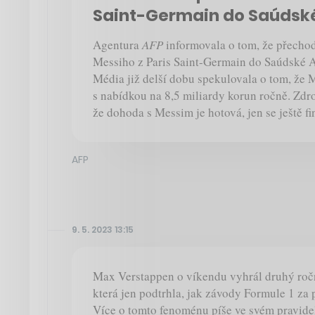
Saint-Germain do Saúdsk
Agentura
AFP
informovala o tom, že přechod
Messiho z Paris Saint-Germain do Saúdské Ar
Média již delší dobu spekulovala o tom, že M
s nabídkou na 8,5 miliardy korun ročně. Zdr
že dohoda s Messim je hotová, jen se ještě fin
AFP
9. 5. 2023 13:15
Max Verstappen o víkendu vyhrál druhý roč
která jen podtrhla, jak závody Formule 1 za 
Více o tomto fenoménu píše ve svém pravide