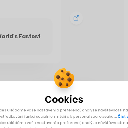
orld’s Fastest
Cookies
ies ukládáme vaše nastavení a preferencí, analýze návštěvnosti naš
středkování funkcí sociálních médií a k personalizaci obsahu …
Číst 
ies ukládáme vaše nastavení a preferencí, analýze návštěvnosti naš