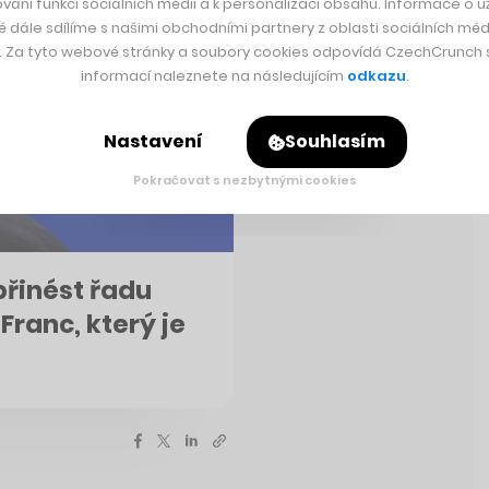
vání funkcí sociálních médií a k personalizaci obsahu. Informace o už
é dále sdílíme s našimi obchodními partnery z oblasti sociálních médi
y. Za tyto webové stránky a soubory cookies odpovídá CzechCrunch s.
informací naleznete na následujícím
odkazu
.
Nastavení
Souhlasím
Pokračovat s nezbytnými cookies
řinést řadu
 Franc, který je