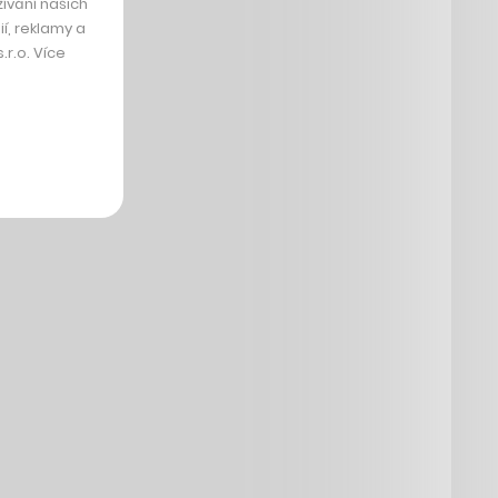
ívání našich
í, reklamy a
r.o. Více