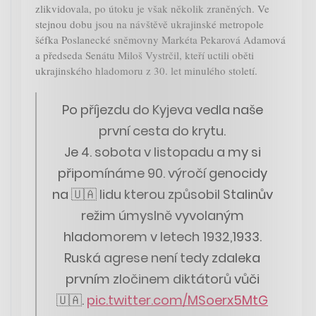
zlikvidovala, po útoku je však několik zraněných. Ve
stejnou dobu jsou na návštěvě ukrajinské metropole
šéfka Poslanecké sněmovny Markéta Pekarová Adamová
a předseda Senátu Miloš Vystrčil, kteří uctili oběti
ukrajinského hladomoru z 30. let minulého století.
Po příjezdu do Kyjeva vedla naše
první cesta do krytu.
Je 4. sobota v listopadu a my si
připomínáme 90. výročí genocidy
na 🇺🇦 lidu kterou způsobil Stalinův
režim úmyslně vyvolaným
hladomorem v letech 1932,1933.
Ruská agrese není tedy zdaleka
prvním zločinem diktátorů vůči
🇺🇦.
pic.twitter.com/MSoerx5MtG