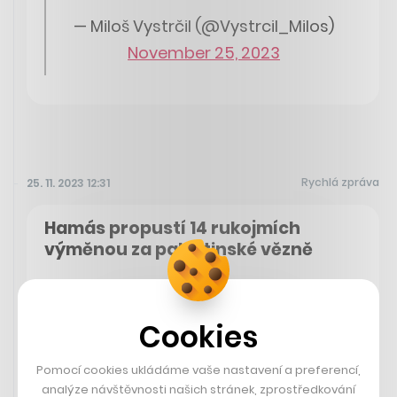
— Miloš Vystrčil (@Vystrcil_Milos)
November 25, 2023
Rychlá zpráva
25. 11. 2023 12:31
Hamás propustí 14 rukojmích
výměnou za palestinské vězně
Dnes by mělo dojít k velké výměně mezi Izraelem a
radikálním hnutím Hamás. Izrael z věznic propustí 42
palestinských vězňů na základě dohody o dočasném
Cookies
příměří. Podle izraelských úřadů zase Hamás osvobodí
14 rukojmích.
Pomocí cookies ukládáme vaše nastavení a preferencí,
analýze návštěvnosti našich stránek, zprostředkování