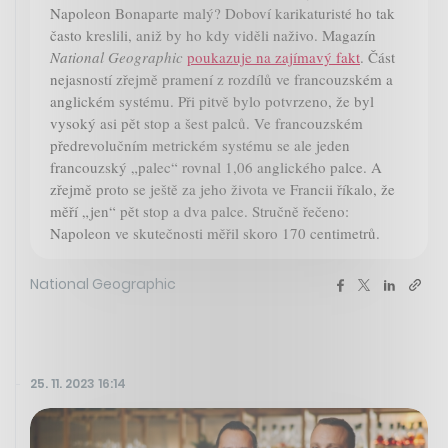
Napoleon Bonaparte malý? Doboví karikaturisté ho tak
často kreslili, aniž by ho kdy viděli naživo. Magazín
National Geographic
poukazuje na zajímavý fakt
. Část
nejasností zřejmě pramení z rozdílů ve francouzském a
anglickém systému. Při pitvě bylo potvrzeno, že byl
vysoký asi pět stop a šest palců. Ve francouzském
předrevolučním metrickém systému se ale jeden
francouzský „palec“ rovnal 1,06 anglického palce. A
zřejmě proto se ještě za jeho života ve Francii říkalo, že
měří „jen“ pět stop a dva palce. Stručně řečeno:
Napoleon ve skutečnosti měřil skoro 170 centimetrů.
National Geographic
25. 11. 2023 16:14