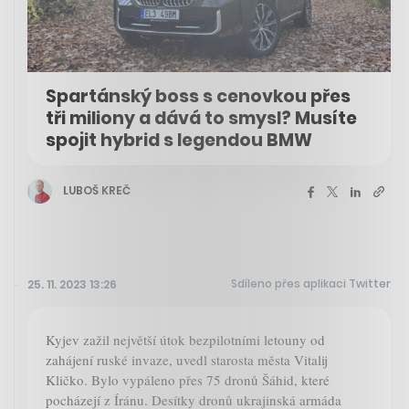
Spartánský boss s cenovkou přes
tři miliony a dává to smysl? Musíte
spojit hybrid s legendou BMW
LUBOŠ KREČ
Sdíleno přes aplikaci Twitter
25. 11. 2023 13:26
Kyjev zažil největší útok bezpilotními letouny od
zahájení ruské invaze, uvedl starosta města Vitalij
Kličko. Bylo vypáleno přes 75 dronů Šáhid, které
pocházejí z Íránu. Desítky dronů ukrajinská armáda