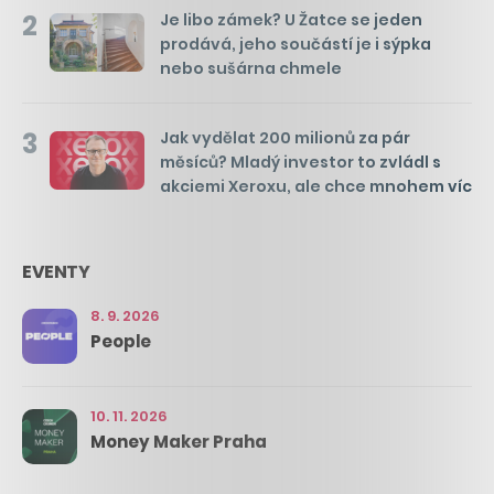
2
Je libo zámek? U Žatce se jeden
prodává, jeho součástí je i sýpka
nebo sušárna chmele
3
Jak vydělat 200 milionů za pár
měsíců? Mladý investor to zvládl s
akciemi Xeroxu, ale chce mnohem víc
EVENTY
8. 9. 2026
People
10. 11. 2026
Money Maker Praha