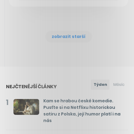
zobrazit starší
Týden
Měsíc
NEJČTENĚJŠÍ ČLÁNKY
1
Kam se hrabou české komedie.
Pusťte si na Netflixu historickou
satiru z Polska, její humor platí i na
nás