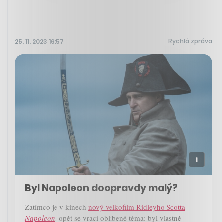
Rychlá zpráva
25. 11. 2023 16:57
Byl Napoleon doopravdy malý?
Zatímco je v kinech
nový velkofilm Ridleyho Scotta
Napoleon
, opět se vrací oblíbené téma: byl vlastně