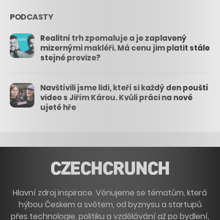
PODCASTY
Realitní trh zpomaluje a je zaplavený
mizernými makléři. Má cenu jim platit stále
stejné provize?
Navštívili jsme lidi, kteří si každý den pouští
video s Jiřím Károu. Kvůli práci na nové
ujeté hře
Hlavní zdroj inspirace. Věnujeme se tématům, která
hýbou Českem a světem, od byznysu a startupů
přes technologie, politiku a vzdělávání až po bydlení,