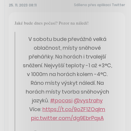
Sdíleno přes aplikaci Twitter
25. 11. 2023 08:11
Jaké bude dnes počasí? Pozor na náledí!
V sobotu bude převážně velká
oblačnost, místy sněhové
přeháňky. Na horách i trvalejší
sněžení. Nejvyšší teploty -1 až +3°C,
v 1000m na horách kolem -4°C.
Ráno místy výskyt náledí. Na
horách místy tvorba sněhových
jazyků.
#pocasi
@vystrahy
Více:
https://t.co/9oZF1ZOqIm
pic.twitter.com/dg9EbrPqxA