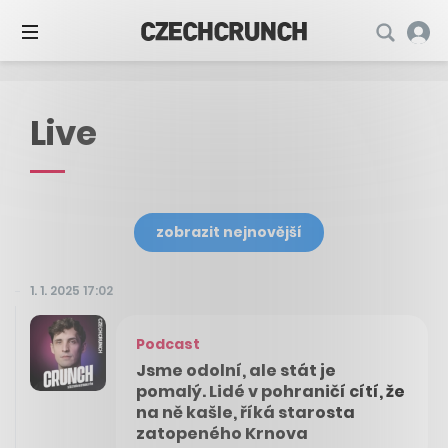
Live
zobrazit nejnovější
1. 1. 2025 17:02
Podcast
Jsme odolní, ale stát je
pomalý. Lidé v pohraničí cítí, že
na ně kašle, říká starosta
zatopeného Krnova