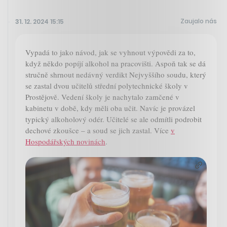
Zaujalo nás
31. 12. 2024 15:15
Vypadá to jako návod, jak se vyhnout výpovědi za to,
když někdo popíjí alkohol na pracovišti. Aspoň tak se dá
stručně shrnout nedávný verdikt Nejvyššího soudu, který
se zastal dvou učitelů střední polytechnické školy v
Prostějově. Vedení školy je nachytalo zamčené v
kabinetu v době, kdy měli oba učit. Navíc je provázel
typický alkoholový odér. Učitelé se ale odmítli podrobit
dechové zkoušce – a soud se jich zastal. Více
v
Hospodářských novinách
.