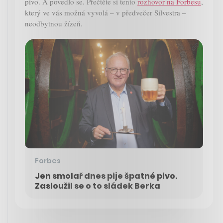
pivo. A povedlo se. Přečtěte si tento
rozhovor na Forbesu
,
který ve vás možná vyvolá – v předvečer Silvestra –
neodbytnou žízeň.
Forbes
Jen smolař dnes pije špatné pivo.
Zasloužil se o to sládek Berka