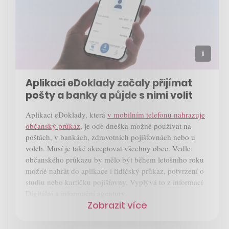
Aplikaci eDoklady začaly přijímat
pošty a banky a půjde s nimi volit
Aplikaci eDoklady, která
v mobilním telefonu nahrazuje
občanský průkaz
, je ode dneška možné používat na
poštách, v bankách, zdravotních pojišťovnách nebo u
voleb. Musí je také akceptovat všechny obce. Vedle
občanského průkazu by mělo být během letošního roku
možné nahrát do aplikace i řidičský průkaz, potvrzení o
studiu nebo kartičku pojišťovny. Vyplývá to z informací
Digitální a informační agentury.
Zobrazit více