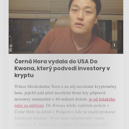
Černá Hora vydala do USA Do
Kwona, který podvedl investory v
kryptu
Tvůrce blockchainu Terra a na něj navázané kryptoměny
luna, jejichž pád před necelými třemi lety připravil
investory minimálně o 40 miliard dolarů,
je od loňského
roku za mřížemi
. Do Kwona tehdy zadržela policie v
Černé Hoře na letišti v Podgorici, kde se snažil prokázat
falešnými doklady. Nyní tamní ministerstvo vnitra
oznámilo, že Jihokorejce vydala do Spojených států.