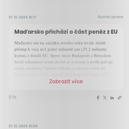
Rychlá zpráva
31. 12. 2024 16:17
Maďarsko přichází o část peněz z EU
Maďarsko má na začátku nového roku trvale ztratit
přístup k více než jedné miliardě eur (25,2 miliardy
korun) z fondů EU. Spory mezi Budapeští a Bruselem
brzdí schopnost země dostat se z recese a podkopávají
snahy premiéra Viktora Orbána o znovuzvolení do
funkce v roce 2026,
napsal list Financial Times
(FT).
Zobrazit více
ČTK
31. 12. 2024 15:38