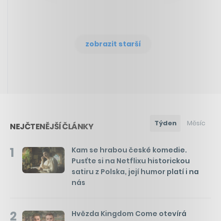
zobrazit starší
Týden
Měsíc
NEJČTENĚJŠÍ ČLÁNKY
1
Kam se hrabou české komedie.
Pusťte si na Netflixu historickou
satiru z Polska, její humor platí i na
nás
2
Hvězda Kingdom Come otevírá