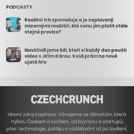
PODCASTY
Realitní trh zpomaluje a je zaplavený
mizernými makléři. Má cenu jim platit stále
stejné provize?
Navštívili jsme lidi, kteří si každý den pouští
video s Jiřím Károu. Kvůli práci na nové
ujeté hře
Hlavní zdroj inspirace. Věnujeme se tématům, která
hýbou Českem a světem, od byznysu a startupů
přes technologie, politiku a vzdělávání až po bydlení,