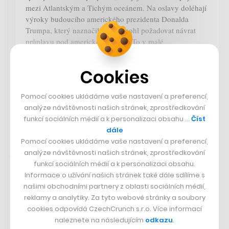
mezi Atlantským a Tichým oceánem. Na oslavy doléhají
výroky budoucího amerického prezidenta Donalda
Trumpa, který naznačil, že by mohl požadovat návrat
průplavu pod americkou správu. To v malé
středoamerické zemi, která zažila americkou invazi v
roce 1989, vyvolalo nevoli.
Cookies
Zobrazit více
Pomocí cookies ukládáme vaše nastavení a preferencí,
ČTK
analýze návštěvnosti našich stránek, zprostředkování
funkcí sociálních médií a k personalizaci obsahu …
Číst
dále
Pomocí cookies ukládáme vaše nastavení a preferencí,
analýze návštěvnosti našich stránek, zprostředkování
Rychlá zpráva
31. 12. 2024 19:02
funkcí sociálních médií a k personalizaci obsahu.
Informace o užívání našich stránek také dále sdílíme s
Akciím na pražské burze se letos
našimi obchodními partnery z oblasti sociálních médií,
dařilo
reklamy a analytiky. Za tyto webové stránky a soubory
cookies odpovídá CzechCrunch s.r.o. Více informací
Akciím na pražské burze se v letošním roce dařilo, index
naleznete na následujícím
odkazu
.
PX stoupl o 24,5 procenta na 1760,2 bodu. Nejlépe se