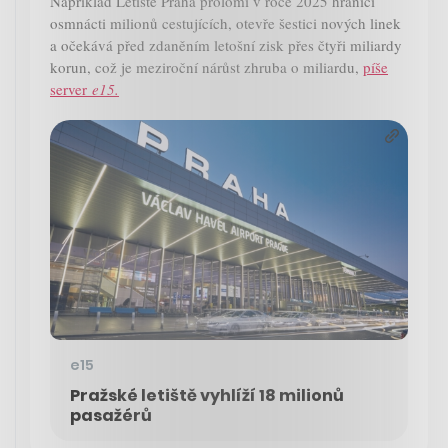
Například Letiště Praha prolomí v roce 2025 hranici
osmnácti milionů cestujících, otevře šestici nových linek
a očekává před zdaněním letošní zisk přes čtyři miliardy
korun, což je meziroční nárůst zhruba o miliardu,
píše
server
e15.
e15
Pražské letiště vyhlíží 18 milionů
pasažérů