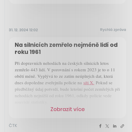
Rychlá zpráva
31. 12. 2024 12:02
Na silnicích zemřelo nejméně lidí od
roku 1961
Při dopravních nehodách na českých silnicích letos
zemřelo 443 lidí. V porovnání s rokem 2023 je to o 11
obětí méně. Vyplývá to ze zatím neúplných dat, která
dnes dopoledne zveřejnila policie na
síti X.
Pokud se
předběžný údaj potvrdí, bude letošní počet zemřelých při
nehodách nejnižší od roku 1961, odkdy policie vede
souvislé statistiky.
Zobrazit více
ČTK