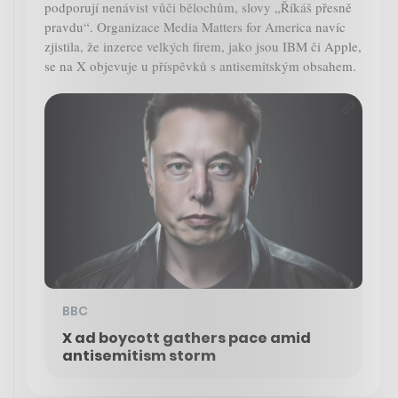
podporují nenávist vůči bělochům, slovy „Říkáš přesně
pravdu“. Organizace Media Matters for America navíc
zjistila, že inzerce velkých firem, jako jsou IBM či Apple,
se na X objevuje u příspěvků s antisemitským obsahem.
BBC
X ad boycott gathers pace amid
antisemitism storm