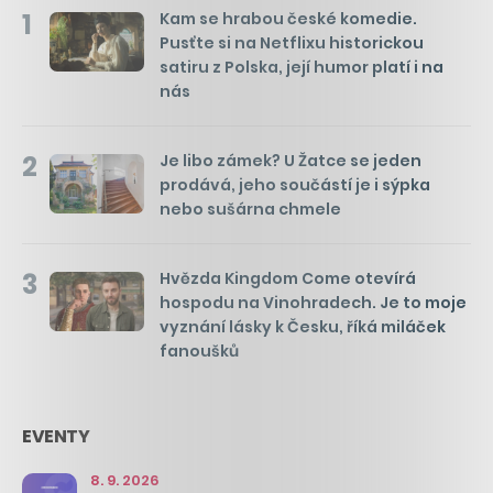
1
Kam se hrabou české komedie.
Pusťte si na Netflixu historickou
satiru z Polska, její humor platí i na
nás
2
Je libo zámek? U Žatce se jeden
prodává, jeho součástí je i sýpka
nebo sušárna chmele
3
Hvězda Kingdom Come otevírá
hospodu na Vinohradech. Je to moje
vyznání lásky k Česku, říká miláček
fanoušků
EVENTY
8. 9. 2026