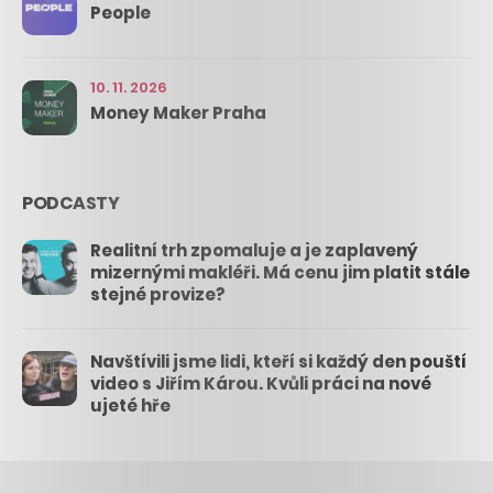
People
10. 11. 2026
Money Maker Praha
PODCASTY
Realitní trh zpomaluje a je zaplavený
mizernými makléři. Má cenu jim platit stále
stejné provize?
Navštívili jsme lidi, kteří si každý den pouští
video s Jiřím Károu. Kvůli práci na nové
ujeté hře