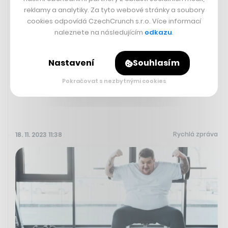
reklamy a analytiky. Za tyto webové stránky a soubory
Můžeš se ve 12 připojit na call? Sam
cookies odpovídá CzechCrunch s.r.o. Více informací
Altman se na něm dozvěděl, že
naleznete na následujícím
odkazu
.
končí v OpenAI. Překvapilo to
všechny
Nastavení
Souhlasím
Pokračovat s nezbytnými cookies
ONDŘEJ HOLZMAN
Rychlá zpráva
18. 11. 2023 11:38