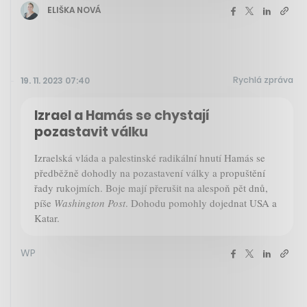
ELIŠKA NOVÁ
Rychlá zpráva
19. 11. 2023 07:40
Izrael a Hamás se chystají
pozastavit válku
Izraelská vláda a palestinské radikální hnutí Hamás se
předběžně dohodly na pozastavení války a propuštění
řady rukojmích. Boje mají přerušit na alespoň pět dnů,
píše
Washington Post
. Dohodu pomohly dojednat USA a
Katar.
WP