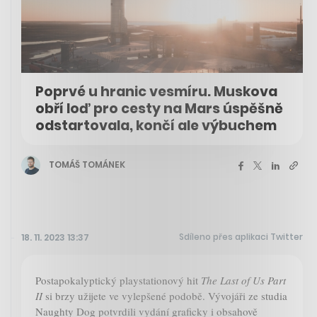
Poprvé u hranic vesmíru. Muskova
obří loď pro cesty na Mars úspěšně
odstartovala, končí ale výbuchem
TOMÁŠ TOMÁNEK
Sdíleno přes aplikaci Twitter
18. 11. 2023 13:37
Postapokalyptický playstationový hit
The Last of Us Part
II
si brzy užijete ve vylepšené podobě. Vývojáři ze studia
Naughty Dog potvrdili vydání graficky i obsahově