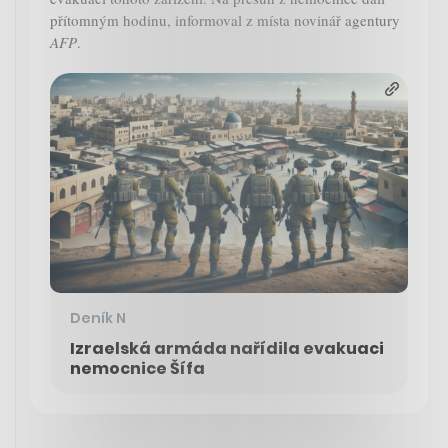
přítomným hodinu, informoval z místa novinář agentury
AFP
.
Deník N
Izraelská armáda nařídila evakuaci
nemocnice Šífa