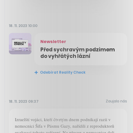
18. 11. 2023 10:00
Newsletter
Před sychravým podzimem
do vyhřátých lázní
Odebírat Reality Check
Zaujalo nás
18. 11. 2023 09:37
Izraelští vojáci, kteří čtvrtým dnem podnikají razii v
nemocnici Šífa v Pásmu Gazy, nařídili z reproduktorů
evakuaci tohoto zařízení. Na přesun z nemocnice dali