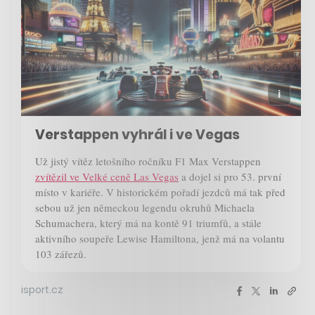
Verstappen vyhrál i ve Vegas
Už jistý vítěz letošního ročníku F1 Max Verstappen
zvítězil ve Velké ceně Las Vegas
a dojel si pro 53. první
místo v kariéře. V historickém pořadí jezdců má tak před
sebou už jen německou legendu okruhů Michaela
Schumachera, který má na kontě 91 triumfů, a stále
aktivního soupeře Lewise Hamiltona, jenž má na volantu
103 zářezů.
isport.cz