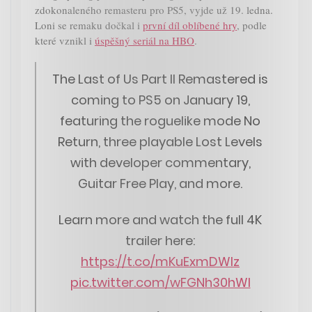
zdokonaleného remasteru pro PS5, vyjde už 19. ledna.
Loni se remaku dočkal i
první díl oblíbené hry
, podle
které vznikl i
úspěšný seriál na HBO
.
The Last of Us Part II Remastered is
coming to PS5 on January 19,
featuring the roguelike mode No
Return, three playable Lost Levels
with developer commentary,
Guitar Free Play, and more.
Learn more and watch the full 4K
trailer here:
https://t.co/mKuExmDWlz
pic.twitter.com/wFGNh30hWI