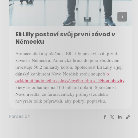
Eli Lilly postaví svůj první závod v
Německu
Farmaceutická společnost Eli Lilly postaví svůj první
závod v Německu. Americká firma do jeho zbudování
investuje 56,2 miliardy korun. Společnost Eli Lilly a její
dánský konkurent Novo Nordisk spolu soupeří
o
ovládnutí budoucího celosvětového trhu s léčbou obezity
,
který se odhaduje na 100 miliard dolarů. Společnost
Novo uvedla, že farmaceutický průmysl zdaleka
nevyrábí tolik přípravků, aby pokryl poptávku.
Forbes.cz