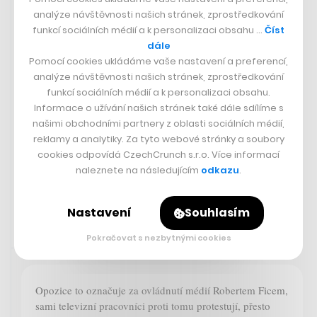
analýze návštěvnosti našich stránek, zprostředkování
funkcí sociálních médií a k personalizaci obsahu …
Číst
dále
Pomocí cookies ukládáme vaše nastavení a preferencí,
analýze návštěvnosti našich stránek, zprostředkování
funkcí sociálních médií a k personalizaci obsahu.
Ze druhého startupu s Mitonem se
Informace o užívání našich stránek také dále sdílíme s
Filip Mikschik po rozjezdu stáhl. Část
našimi obchodními partnery z oblasti sociálních médií,
podílu prodal jeho šéfovi
reklamy a analytiky. Za tyto webové stránky a soubory
cookies odpovídá CzechCrunch s.r.o. Více informací
naleznete na následujícím
odkazu
.
ONDŘEJ HOLZMAN
Nastavení
Souhlasím
Pokračovat s nezbytnými cookies
Zaujalo nás
21. 6. 2024 06:46
Opozice to označuje za ovládnutí médií Robertem Ficem,
sami televizní pracovníci proti tomu protestují, přesto