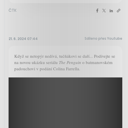
ČTK
Sdíleno přes Youtube
21. 6. 2024 07:44
Když se netopýr nedívá, tučňákovi se daří... Podívejte se
na novou ukázku seriálu
The Penguin
o batmanovském
padouchovi v podání Colina Farrella.