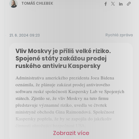
TOMÁŠ CHLEBEK
Rychlá zpráva
21. 6. 2024 09:23
Vliv Moskvy je příliš velké riziko.
Spojené státy zakážou prodej
ruského antiviru Kaspersky
Administrativa amerického prezidenta Joea Bidena
oznámila, že plánuje zakázat prodej antivirového
softwaru ruské společnosti Kaspersky Lab ve Spojených
státech. Zjistilo se, že vliv Moskvy na tuto firmu
představuje významné riziko, uvedla ve čtvrtek
ministryně obchodu Gina Raimondová. Společnost
Kaspersky popřela, že by se zapojila do jakékoliv
činnosti ohrožující bezpečnost USA.
Zobrazit více