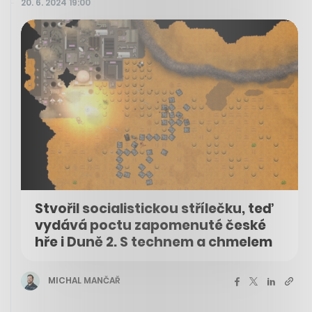
20. 6. 2024 19:00
Stvořil socialistickou střílečku, teď
vydává poctu zapomenuté české
hře i Duně 2. S technem a chmelem
MICHAL MANČAŘ