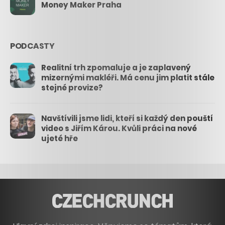
Money Maker Praha
PODCASTY
Realitní trh zpomaluje a je zaplavený
mizernými makléři. Má cenu jim platit stále
stejné provize?
Navštívili jsme lidi, kteří si každý den pouští
video s Jiřím Károu. Kvůli práci na nové
ujeté hře