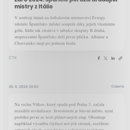
mistry z Itálie
V souboji titánů na fotbalovém mistrovství Evropy
zdolalo Španělsko italské soupeře díky jejich vlastnímu
gólu. Itálie tak zůstává v tabulce skupiny B druhá,
stoprocentní Španělsko drží první příčku. Albánie a
Chorvatsko mají po jednom bodu.
ČTK
Galerie
20. 6. 2024 20:02
Na vrchu Vítkov, který spadá pod Prahu 3, začala
rozsáhlá revitalizace. Investorem je hlavní město, nyní
probíhá první ze šesti plánovaných etap. Obsahuje
například výsadbu čtyřicet nových stromů, rozšíření
zelených ploch, nové bistro s veřejnými toaletami,