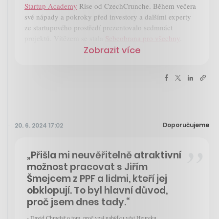
Startup Academy
Rise od CzechCrunche. Během večera
své nápady a pokroky před investory a dalšími experty
ze startupového prostředí prezentovalo sedmnáct
projektů. Vítězem se stala
Sebeobrana pro všechny
.
Zobrazit více
Doporučujeme
20. 6. 2024 17:02
„Přišla mi neuvěřitelně atraktivní
možnost pracovat s Jiřím
Šmejcem z PPF a lidmi, kteří jej
obklopují. To byl hlavní důvod,
proč jsem dnes tady.“
- David Chmelař o tom, proč vzal nabídku vést Heureku