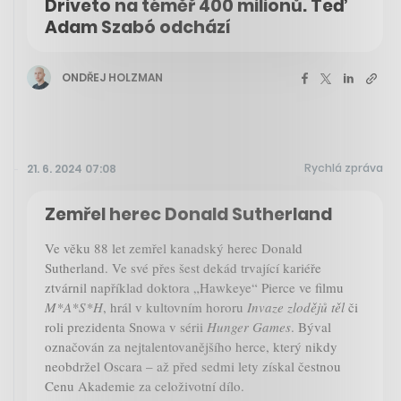
Driveto na téměř 400 milionů. Teď
Adam Szabó odchází
ONDŘEJ HOLZMAN
Rychlá zpráva
21. 6. 2024 07:08
Zemřel herec Donald Sutherland
Ve věku 88 let zemřel kanadský herec Donald
Sutherland. Ve své přes šest dekád trvající kariéře
ztvárnil například doktora „Hawkeye“ Pierce ve filmu
M*A*S*H
, hrál v kultovním hororu
Invaze zlodějů těl
či
roli prezidenta Snowa v sérii
Hunger Games
. Býval
označován za nejtalentovanějšího herce, který nikdy
neobdržel Oscara – až před sedmi lety získal čestnou
Cenu Akademie za celoživotní dílo.