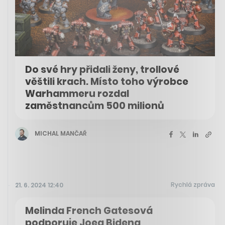
Do své hry přidali ženy, trollové
věštili krach. Místo toho výrobce
Warhammeru rozdal
zaměstnancům 500 milionů
MICHAL MANČAŘ
Rychlá zpráva
21. 6. 2024 12:40
Melinda French Gatesová
podporuje Joea Bidena