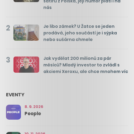
satiru z Polska, její humor platí i na
nás
2
Je libo zámek? U Žatce se jeden
prodává, jeho součástí je i sýpka
nebo sušárna chmele
3
Jak vydělat 200 milionů za pár
měsíců? Mladý investor to zvládl s
akciemi Xeroxu, ale chce mnohem víc
EVENTY
8. 9. 2026
People
10. 11. 2026