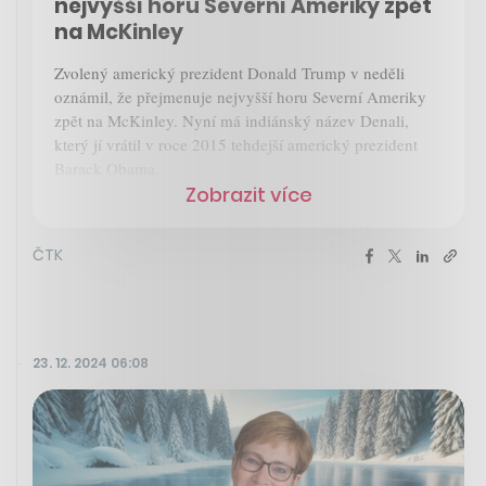
nejvyšší horu Severní Ameriky zpět
na McKinley
Zvolený americký prezident Donald Trump v neděli
oznámil, že přejmenuje nejvyšší horu Severní Ameriky
zpět na McKinley. Nyní má indiánský název Denali,
který jí vrátil v roce 2015 tehdejší americký prezident
Barack Obama.
Zobrazit více
ČTK
23. 12. 2024 06:08