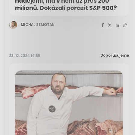
nadějemi, má v něm už přes 200
milionů. Dokázali porazit S&P 500?
MICHAL SEMOTAN
Doporučujeme
23. 12. 2024 14:55