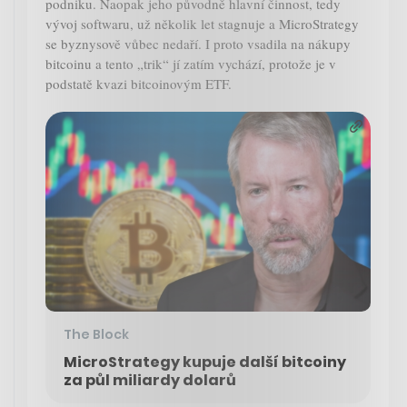
podniku. Naopak jeho původně hlavní činnost, tedy
vývoj softwaru, už několik let stagnuje a MicroStrategy
se byznysově vůbec nedaří. I proto vsadila na nákupy
bitcoinu a tento „trik“ jí zatím vychází, protože je v
podstatě kvazi bitcoinovým ETF.
The Block
MicroStrategy kupuje další bitcoiny
za půl miliardy dolarů