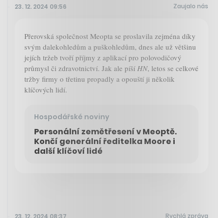
Zaujalo nás
23. 12. 2024 09:56
Přerovská společnost Meopta se proslavila zejména díky
svým dalekohledům a puškohledům, dnes ale už většinu
jejích tržeb tvoří příjmy z aplikací pro polovodičový
průmysl či zdravotnictví. Jak ale píší
HN
, letos se celkové
tržby firmy o třetinu propadly a opouští ji několik
klíčových lidí.
Hospodářské noviny
Personální zemětřesení v Meoptě.
Končí generální ředitelka Moore i
další klíčoví lidé
Rychlá zpráva
23. 12. 2024 08:37