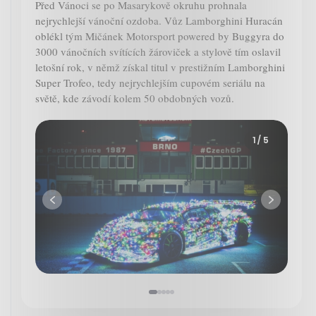
Před Vánoci se po Masarykově okruhu prohnala
nejrychlejší vánoční ozdoba. Vůz Lamborghini Huracán
oblékl tým Mičánek Motorsport powered by Buggyra do
3000 vánočních svítících žároviček a stylově tím oslavil
letošní rok, v němž získal titul v prestižním Lamborghini
Super Trofeo, tedy nejrychlejším cupovém seriálu na
světě, kde závodí kolem 50 obdobných vozů.
1
/ 5