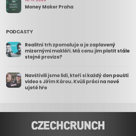
Money Maker Praha
PODCASTY
Realitní trh zpomaluje a je zaplavený
mizernými makléři. Má cenu jim platit stále
stejné provize?
Navštívili jsme lidi, kteří si každý den pouští
video s Jiřím Károu. Kvůli práci na nové
ujeté hře