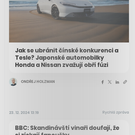
Jak se ubránit čínské konkurenci a
Tesle? Japonské automobilky
Honda a Nissan zvažují obří fúzi
ONDŘEJ HOLZMAN
Rychlá zpráva
23. 12. 2024 13:19
BBC: Skandinávští vinaři doufají, že