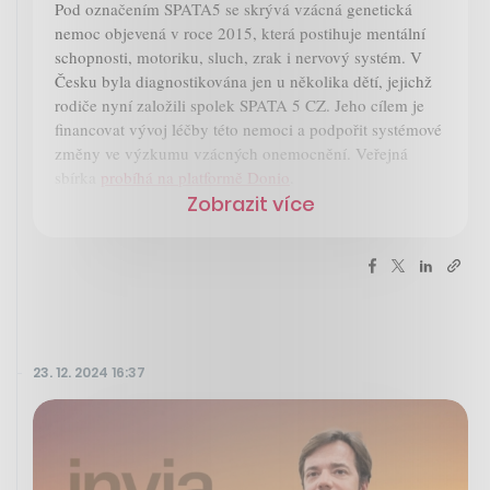
Pod označením SPATA5 se skrývá vzácná genetická
nemoc objevená v roce 2015, která postihuje mentální
schopnosti, motoriku, sluch, zrak i nervový systém. V
Česku byla diagnostikována jen u několika dětí, jejichž
rodiče nyní založili spolek SPATA 5 CZ. Jeho cílem je
financovat vývoj léčby této nemoci a podpořit systémové
změny ve výzkumu vzácných onemocnění. Veřejná
sbírka
probíhá na platformě Donio
.
Zobrazit více
23. 12. 2024 16:37