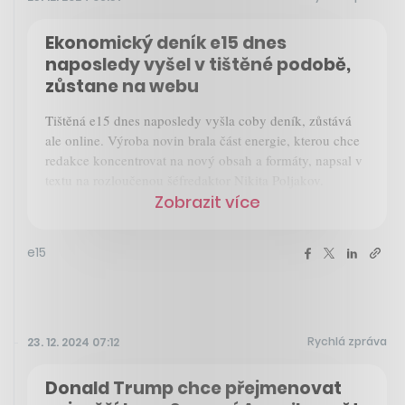
Ekonomický deník e15 dnes
naposledy vyšel v tištěné podobě,
zůstane na webu
Tištěná e15 dnes naposledy vyšla coby deník, zůstává
ale online. Výroba novin brala část energie, kterou chce
redakce koncentrovat na nový obsah a formáty, napsal v
textu na rozloučenou šéfredaktor Nikita Poljakov.
Zobrazit více
e15
Rychlá zpráva
23. 12. 2024 07:12
Donald Trump chce přejmenovat