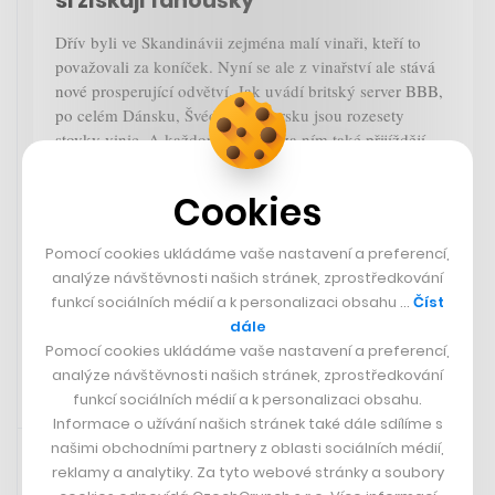
si získají fanoušky
Dřív byli ve Skandinávii zejména malí vinaři, kteří to
považovali za koníček. Nyní se ale z vinařství ale stává
nové prosperující odvětví. Jak uvádí britský server BBB,
po celém Dánsku, Švédsku a Norsku jsou rozesety
stovky vinic. A každoročně sem za ním také přijíždějí
turisté. Víno je jiné, i díky tomu, že letní dny mají větší
množství slunečního svitu než ve Francii či Itálii. Ve
Cookies
Skandinávii se pěstuje většinou solaris, aromatická
hybridní odrůda, která dobře snáší chladnější podnebí. Je
Pomocí cookies ukládáme vaše nastavení a preferencí,
také odolnější vůči chorobám.
analýze návštěvnosti našich stránek, zprostředkování
funkcí sociálních médií a k personalizaci obsahu …
Číst
BBC
dále
Pomocí cookies ukládáme vaše nastavení a preferencí,
analýze návštěvnosti našich stránek, zprostředkování
funkcí sociálních médií a k personalizaci obsahu.
Informace o užívání našich stránek také dále sdílíme s
Sdíleno přes Youtube
23. 12. 2024 11:26
našimi obchodními partnery z oblasti sociálních médií,
reklamy a analytiky. Za tyto webové stránky a soubory
Na Disney+ je ke zhlédnutí první díl poslední série