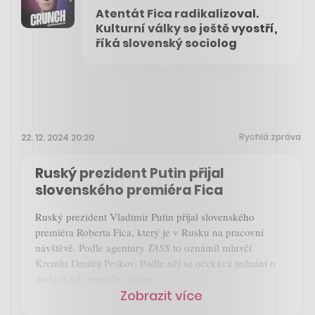
Atentát Fica radikalizoval.
Kulturní války se ještě vyostří,
říká slovenský sociolog
Rychlá zpráva
22. 12. 2024 20:20
Ruský prezident Putin přijal
slovenského premiéra Fica
Ruský prezident Vladimir Putin přijal slovenského
premiéra Roberta Fica, který je v Rusku na pracovní
návštěvě. Podle agentury
TASS
to oznámil mluvčí
Kremlu Dmitrij Peskov. Podle něj se očekává jednání o
dodávkách zemního plynu.
Zobrazit více