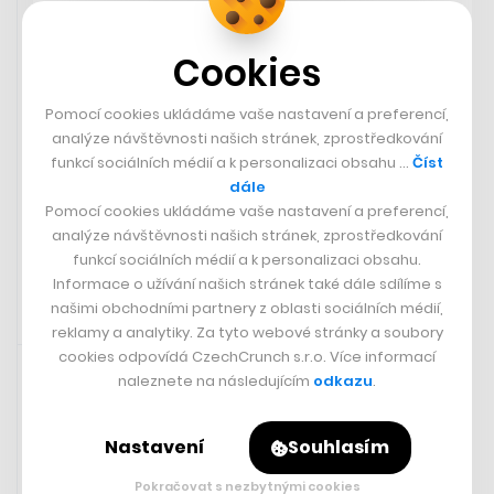
Poslanci se začnou zabývat spornými širšími změnami v
důchodech. Mimořádná schůze svolaná koaličními
Cookies
zákonodárci k úvodnímu kolu debaty o vládní penzijní
novele začne dnes odpoledne. Opozice už ohlásila
Pomocí cookies ukládáme vaše nastavení a preferencí,
dlouhá vystoupení svých zástupců. Očekává se, že
analýze návštěvnosti našich stránek, zprostředkování
diskuse potrvá nejméně dva dny a poslanci budou jednat
funkcí sociálních médií a k personalizaci obsahu …
Číst
i do nočních hodin.
dále
Pomocí cookies ukládáme vaše nastavení a preferencí,
ČTK
analýze návštěvnosti našich stránek, zprostředkování
funkcí sociálních médií a k personalizaci obsahu.
Informace o užívání našich stránek také dále sdílíme s
našimi obchodními partnery z oblasti sociálních médií,
reklamy a analytiky. Za tyto webové stránky a soubory
28. 5. 2024 06:36
cookies odpovídá CzechCrunch s.r.o. Více informací
naleznete na následujícím
odkazu
.
Nastavení
Souhlasím
Pokračovat s nezbytnými cookies