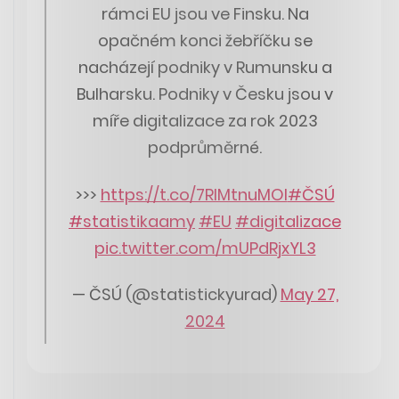
rámci EU jsou ve Finsku. Na
opačném konci žebříčku se
nacházejí podniky v Rumunsku a
Bulharsku. Podniky v Česku jsou v
míře digitalizace za rok 2023
podprůměrné.
>>>
https://t.co/7RIMtnuMOI
#ČSÚ
#statistikaamy
#EU
#digitalizace
pic.twitter.com/mUPdRjxYL3
— ČSÚ (@statistickyurad)
May 27,
2024