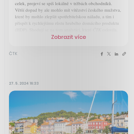
celek, projeví se spíš lokálně v tržbách obchodníků.
Větší dopad by ale mohlo mít vítězství českého mužstva,
které by mohlo zlepšit spotřebitelskou náladu, a tím i
přispět k rychlejšímu růstu hrubého domácího produktu
(HDP). Shodují se na tom analytici, které
ČTK
oslovila.
Zobrazit více
ČTK
27. 5. 2024 16:33