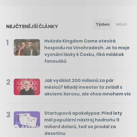
Týden
Měsíc
NEJČTENĚJŠÍ ČLÁNKY
1
Hvězda Kingdom Come otevírá
hospodu na Vinohradech. Je to moje
vyznání lásky k Česku, říká miláček
fanoušků
2
Jak vydělat 200 milionů za pár
měsíců? Mladý investor to zvládl s
akciemi Xeroxu, ale chce mnohem víc
3
Startupová apokalypsa: Před lety
měl populární nástroj hodnotu 11
miliard dolarů, teď se prodal za
desetinu