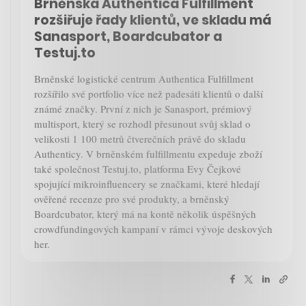
Brněnská Authentica Fulfillment
rozšiřuje řady klientů, ve skladu má
Sanasport, Boardcubator a
Testuj.to
Brněnské logistické centrum Authentica Fulfillment
rozšířilo své portfolio více než padesáti klientů o další
známé značky. První z nich je Sanasport, prémiový
multisport, který se rozhodl přesunout svůj sklad o
velikosti 1 100 metrů čtverečních právě do skladu
Authenticy. V brněnském fulfillmentu expeduje zboží
také společnost Testuj.to, platforma Evy Čejkové
spojující mikroinfluencery se značkami, které hledají
ověřené recenze pro své produkty, a brněnský
Boardcubator, který má na kontě několik úspěšných
crowdfundingových kampaní v rámci vývoje deskových
her.