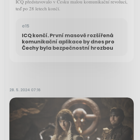
ICQ představovalo v Česku malou komunikační revoluci,
teď po 28 letech končí.
e15
ICQ končí. První masově rozšířená
komunikační aplikace by dnes pro
Čechy byla bezpečnostní hrozbou
28. 5. 2024 07:16