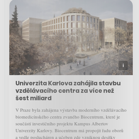
Univerzita Karlova zahájila stavbu
vzdělávacího centra za více než
šest miliard
V Praze byla zahájena výstavba moderního vzdělávacího
biomedicínského centra zvaného Biocentrum, které je
součástí investičního projektu Kampus Albertov
Univerzity Karlovy. Biocentrum má propojit řadu oborů
a vedle poslucháren a učeben zde vzniknou desítky