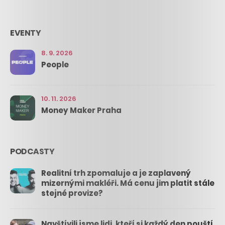
EVENTY
8. 9. 2026
People
10. 11. 2026
Money Maker Praha
PODCASTY
Realitní trh zpomaluje a je zaplavený
mizernými makléři. Má cenu jim platit stále
stejné provize?
Navštívili jsme lidi, kteří si každý den pouští