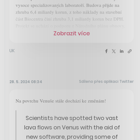
vysoce specializovaných laboratoří. Budova přijde na
zhruba 6,4 miliardy korun, z toho náklady na stavební
část Biocentra činí zhruba 3,1 miliardy korun bez DPH.
Projekt se uchází o podporu z Národního plánu obnovy,
Zobrazit více
UK
Sdíleno přes aplikaci Twitter
28. 5. 2024 08:34
Na povrchu Venuše stále dochází ke změnám!
Scientists have spotted two vast
lava flows on Venus with the aid of
new software, providing some of