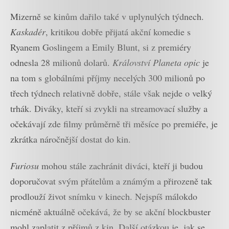
Mizerně se kinům dařilo také v uplynulých týdnech.
Kaskadér
, kritikou dobře přijatá akční komedie s
Ryanem Goslingem a Emily Blunt, si z premiéry
odnesla 28 milionů dolarů.
Království Planeta opic
je
na tom s globálními příjmy necelých 300 milionů po
třech týdnech relativně dobře, stále však nejde o velký
trhák. Diváky, kteří si zvykli na streamovací služby a
očekávají zde filmy průměrně tři měsíce po premiéře, je
zkrátka náročnější dostat do kin.
Furiosu
mohou stále zachránit diváci, kteří ji budou
doporučovat svým přátelům a známým a přirozeně tak
prodlouží život snímku v kinech. Nejspíš málokdo
nicméně aktuálně očekává, že by se akční blockbuster
mohl zaplatit z příjmů z kin. Další otázkou je, jak se