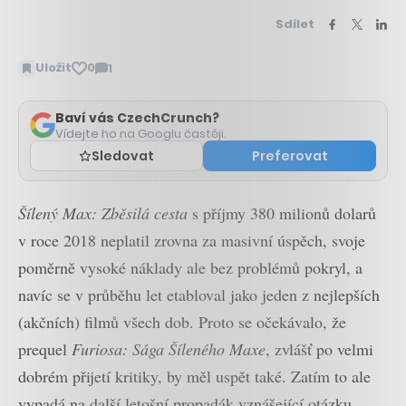
Sdílet
Uložit
0
1
Zobrazit
komentáře
Baví vás CzechCrunch?
Vídejte ho na Googlu častěji.
Sledovat
Preferovat
Šílený Max: Zběsilá cesta
s příjmy 380 milionů dolarů
v roce 2018 neplatil zrovna za masivní úspěch, svoje
poměrně vysoké náklady ale bez problémů pokryl, a
navíc se v průběhu let etabloval jako jeden z nejlepších
(akčních) filmů všech dob. Proto se očekávalo, že
prequel
Furiosa: Sága Šíleného Maxe
, zvlášť po velmi
dobrém přijetí kritiky, by měl uspět také. Zatím to ale
vypadá na další letošní propadák vznášející otázku,