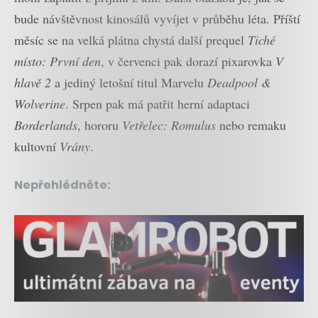
bude návštěvnost kinosálů vyvíjet v průběhu léta. Příští
měsíc se na velká plátna chystá další prequel
Tiché
místo: První den
, v červenci pak dorazí pixarovka
V
hlavě 2
a jediný letošní titul Marvelu
Deadpool &
Wolverine
. Srpen pak má patřit herní adaptaci
Borderlands
, hororu
Vetřelec: Romulus
nebo remaku
kultovní
Vrány
.
Nepřehlédněte: