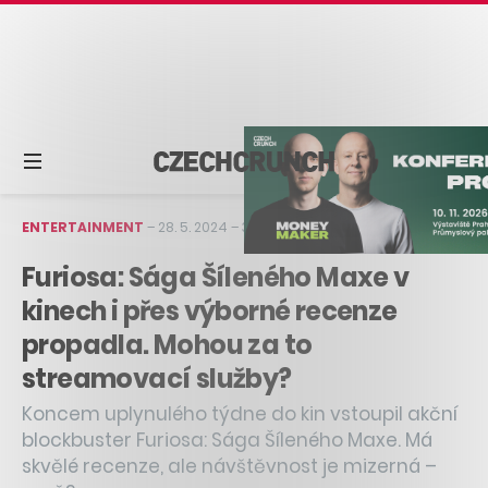
ENTERTAINMENT
–
28. 5. 2024
–
3 min čtení
Furiosa: Sága Šíleného Maxe v
kinech i přes výborné recenze
propadla. Mohou za to
streamovací služby?
Koncem uplynulého týdne do kin vstoupil akční
blockbuster Furiosa: Sága Šíleného Maxe. Má
skvělé recenze, ale návštěvnost je mizerná –