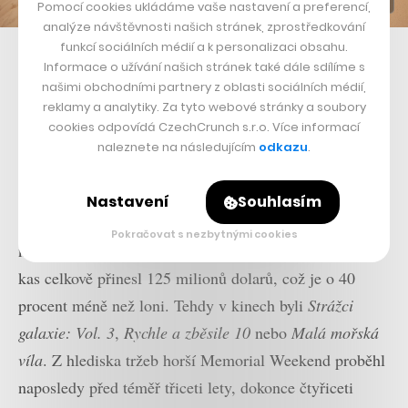
Pomocí cookies ukládáme vaše nastavení a preferencí,
analýze návštěvnosti našich stránek, zprostředkování
funkcí sociálních médií a k personalizaci obsahu.
Chris Hemsworth jako Lord Dementus ve filmu Furiosa: Sága Šíleného
Informace o užívání našich stránek také dále sdílíme s
Maxe
našimi obchodními partnery z oblasti sociálních médií,
reklamy a analytiky. Za tyto webové stránky a soubory
Důležité nicméně nejspíš jsou také změny chování
cookies odpovídá CzechCrunch s.r.o. Více informací
publika po pandemii. Mizerně se v uplynulém víkendu
naleznete na následujícím
odkazu
.
totiž nedařilo jen
Furiose
, návštěvnost kin byla obecně
nízká. Zvlášť je to viditelné ve Spojených státech, kde
Nastavení
Souhlasím
proběhl takzvaný Memorial Weekend, pro kina typicky
Pokračovat s nezbytnými cookies
náležící mezi ty nejvýdělečnější v roce. Ten letošní do
kas celkově přinesl 125 milionů dolarů, což je o 40
procent méně než loni. Tehdy v kinech byli
Strážci
galaxie: Vol. 3
,
Rychle a zběsile 10
nebo
Malá mořská
víla
. Z hlediska tržeb horší Memorial Weekend proběhl
naposledy před téměř třiceti lety, dokonce čtyřiceti