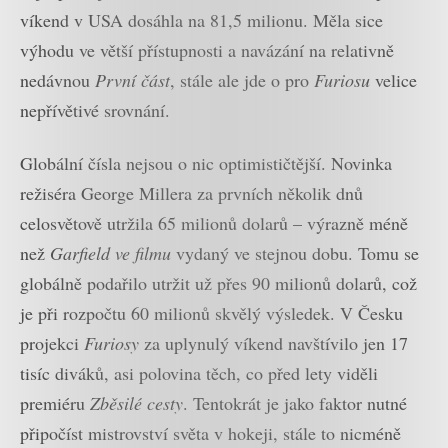
víkend v USA dosáhla na 81,5 milionu. Měla sice
výhodu ve větší přístupnosti a navázání na relativně
nedávnou
První část
, stále ale jde o pro
Furiosu
velice
nepřívětivé srovnání.
Globální čísla nejsou o nic optimističtější. Novinka
režiséra George Millera za prvních několik dnů
celosvětově utržila 65 milionů dolarů – výrazně méně
než
Garfield ve filmu
vydaný ve stejnou dobu. Tomu se
globálně podařilo utržit už přes 90 milionů dolarů, což
je při rozpočtu 60 milionů skvělý výsledek. V Česku
projekci
Furiosy
za uplynulý víkend navštívilo jen 17
tisíc diváků, asi polovina těch, co před lety viděli
premiéru
Zběsilé cesty
. Tentokrát je jako faktor nutné
připočíst mistrovství světa v hokeji, stále to nicméně