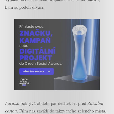
kam se poděli diváci.
Furiosa
pokrývá období pár desítek let před
Zběsilou
cestou
. Film nás zavádí do takzvaného zeleného místa,