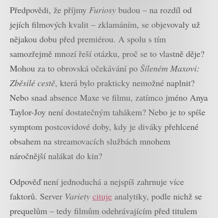
Předpovědi, že příjmy
Furiosy
budou – na rozdíl od
jejích filmových kvalit – zklamáním, se objevovaly už
nějakou dobu před premiérou. A spolu s tím
samozřejmě mnozí řeší otázku, proč se to vlastně děje?
Mohou za to obrovská očekávání po
Šíleném Maxovi:
Zběsilé cestě
, která bylo prakticky nemožné naplnit?
Nebo snad absence Maxe ve filmu, zatímco jméno Anya
Taylor-Joy není dostatečným tahákem? Nebo je to spíše
symptom postcovidové doby, kdy je diváky přehlcené
obsahem na streamovacích službách mnohem
náročnější nalákat do kin?
Odpověď není jednoduchá a nejspíš zahrnuje více
faktorů. Server
Variety
cituje
analytiky, podle nichž se
prequelům – tedy filmům odehrávajícím před titulem