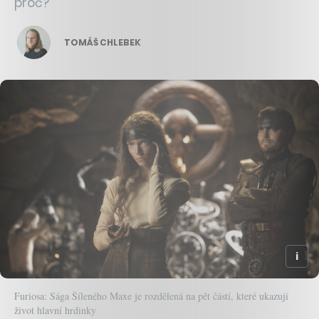
proč?
TOMÁŠ CHLEBEK
Furiosa: Sága Šíleného Maxe je rozdělená na pět částí, které ukazují
život hlavní hrdinky