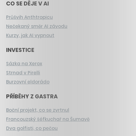
CO SE DĚJE V AI
Průšvih Anthtropicu
Nečekaný směr AI závodu
Kurzy, jak AI vypnout
INVESTICE
Sázka na Xerox
Strnad v Pirelli
Burzovní eldorádo
PŘÍBĚHY Z GASTRA
Boční projekt, co se zvrtnul
Francouzský šéfkuchař na Šumavě
Dva golfisti, co pečou