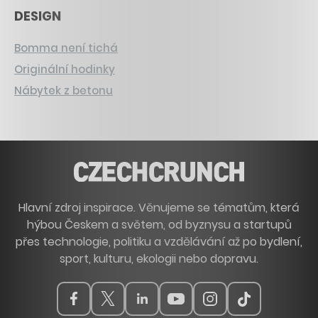
DESIGN
Bomma není tichá
Originální hodinky
Nábytek z betonu
Hlavní zdroj inspirace. Věnujeme se tématům, která
hýbou Českem a světem, od byznysu a startupů
přes technologie, politiku a vzdělávání až po bydlení,
sport, kulturu, ekologii nebo dopravu.