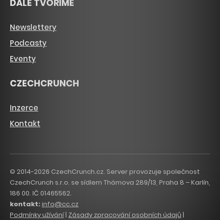
DÁLE TVOŘÍME
Newslettery
Podcasty
Eventy
CZECHCRUNCH
Inzerce
Kontakt
© 2014-2026 CzechCrunch.cz. Server provozuje společnost
CzechCrunch s.r.o. se sídlem Thámova 289/13, Praha 8 – Karlín,
186 00. IČ 01465562.
kontakt:
info@cc.cz
Podmínky užívání
|
Zásady zpracování osobních údajů
|