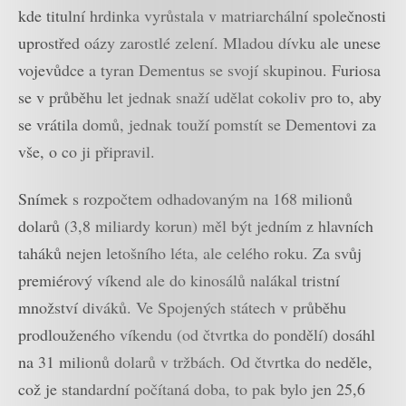
kde titulní hrdinka vyrůstala v matriarchální společnosti
uprostřed oázy zarostlé zelení. Mladou dívku ale unese
vojevůdce a tyran Dementus se svojí skupinou. Furiosa
se v průběhu let jednak snaží udělat cokoliv pro to, aby
se vrátila domů, jednak touží pomstít se Dementovi za
vše, o co ji připravil.
Snímek s rozpočtem odhadovaným na 168 milionů
dolarů (3,8 miliardy korun) měl být jedním z hlavních
taháků nejen letošního léta, ale celého roku. Za svůj
premiérový víkend ale do kinosálů nalákal tristní
množství diváků. Ve Spojených státech v průběhu
prodlouženého víkendu (od čtvrtka do pondělí) dosáhl
na 31 milionů dolarů v tržbách. Od čtvrtka do neděle,
což je standardní počítaná doba, to pak bylo jen 25,6