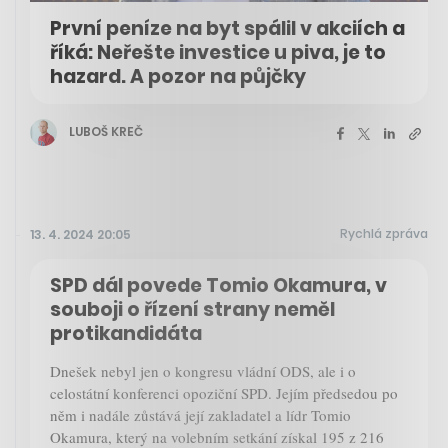
První peníze na byt spálil v akciích a
říká: Neřešte investice u piva, je to
hazard. A pozor na půjčky
LUBOŠ KREČ
Rychlá zpráva
13. 4. 2024 20:05
SPD dál povede Tomio Okamura, v
souboji o řízení strany neměl
protikandidáta
Dnešek nebyl jen o kongresu vládní ODS, ale i o
celostátní konferenci opoziční SPD. Jejím předsedou po
něm i nadále zůstává její zakladatel a lídr Tomio
Okamura, který na volebním setkání získal 195 z 216