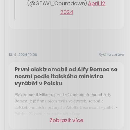
(@GTAVI_Countdown)
April 12,
2024
Rychlá zpráva
13. 4. 2024 10:06
První elektromobil od Alfy Romeo se
nesmí podle italského ministra
vyrábět v Polsku
Elektromobil Milano, první vůz tohoto druhu od Alfy
Romeo, jejž firma představila ve čtvrtek, se podle
italského ministra průmyslu Adolfa Ursa nesmí vyrábět v
Polsku. Zakazuje to podle něj zákon.
Zobrazit více