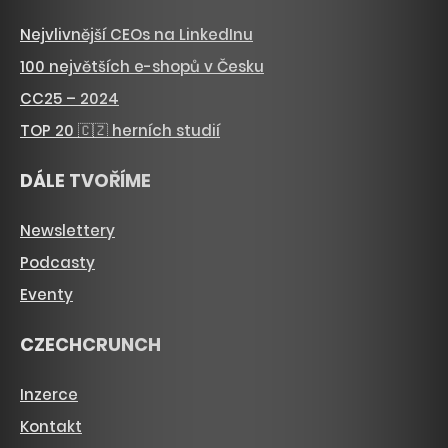
Nejvlivnější CEOs na LinkedInu
100 největších e-shopů v Česku
CC25 – 2024
TOP 20 🇨🇿 herních studií
DÁLE TVOŘÍME
Newslettery
Podcasty
Eventy
CZECHCRUNCH
Inzerce
Kontakt