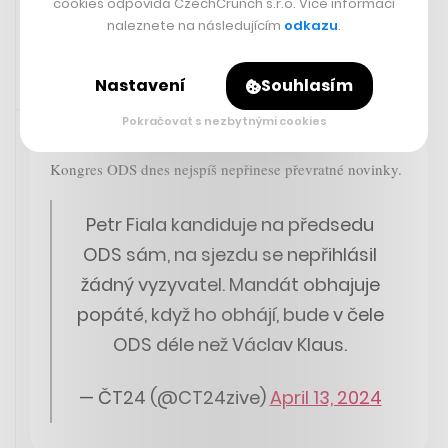
cookies odpovídá CzechCrunch s.r.o. Více informací
naleznete na následujícím
odkazu
.
Nastavení
Souhlasím
Sdíleno přes aplikaci Twitter
13. 4. 2024 12:07
Pokračovat s nezbytnými cookies
Kongres ODS dnes nejspíš nepřinese převratné novinky.
Petr Fiala kandiduje na předsedu
ODS sám, na sjezdu se nepřihlásil
žádný vyzyvatel. Mandát obhajuje
popáté, když ho obhájí, bude v čele
ODS déle než Václav Klaus.
— ČT24 (@CT24zive)
April 13, 2024