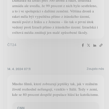
Damašku na Izrael přes 300 dronů a raket, izraelská
armáda ale uvedla, že 99 procent z nich bylo sestřeleno,
a to i ve spolupráci s dalšími zeměmi. Většina dronů a
raket měla být vypuštěna přímo z íránského území,
menší počet z Iráku a z Jemenu – šlo tak o první útok
vedený proti Izraeli přímo z íránského území. Izraelská i
světová média zmiňují jen malé způsobené škody.
ČT24
Zaujalo nás
14. 4. 2024 07:11
Mnoho filmů, které zobrazují jeptišky tak, jak v reálném
životě rozhodně nefungují, vzniklo v Itálii. Tedy v zemi,
kde se 80 procent dospělé populace hlásí ke katolicismu.
CNN