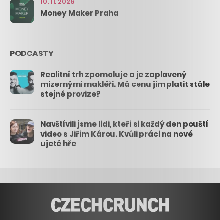
10. 11. 2026
Money Maker Praha
PODCASTY
Realitní trh zpomaluje a je zaplavený
mizernými makléři. Má cenu jim platit stále
stejné provize?
Navštívili jsme lidi, kteří si každý den pouští
video s Jiřím Károu. Kvůli práci na nové
ujeté hře