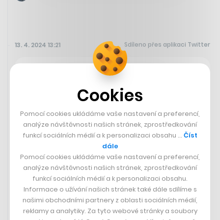
Sdíleno přes aplikaci Twitter
13. 4. 2024 13:21
ODS má staronového šéfa.
Cookies
Skvělý projev, silný mandát.
Pomocí cookies ukládáme vaše nastavení a preferencí,
Gratuluji panu předsedovi
analýze návštěvnosti našich stránek, zprostředkování
@P_Fiala
ke znovuzvolení do čela
funkcí sociálních médií a k personalizaci obsahu …
Číst
@ODScz
!
dále
Pomocí cookies ukládáme vaše nastavení a preferencí,
pic.twitter.com/rCK644GElX
analýze návštěvnosti našich stránek, zprostředkování
funkcí sociálních médií a k personalizaci obsahu.
— Mikuláš Halás (@MikulasHalas)
Informace o užívání našich stránek také dále sdílíme s
našimi obchodními partnery z oblasti sociálních médií,
April 13, 2024
reklamy a analytiky. Za tyto webové stránky a soubory