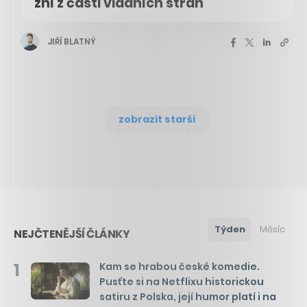
zní z části vládních stran
JIŘÍ BLATNÝ
zobrazit starší
Týden
Měsíc
NEJČTENĚJŠÍ ČLÁNKY
1
Kam se hrabou české komedie.
Pusťte si na Netflixu historickou
satiru z Polska, její humor platí i na