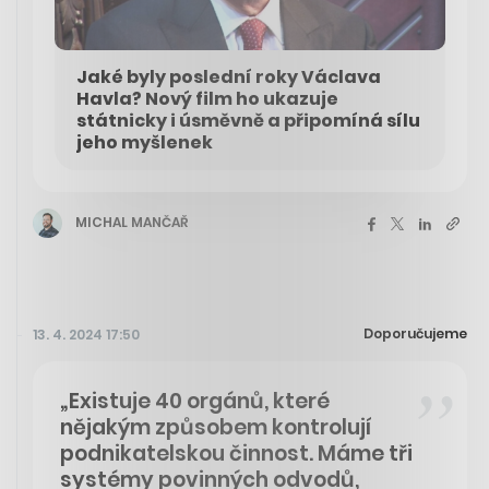
Jaké byly poslední roky Václava
Havla? Nový film ho ukazuje
státnicky i úsměvně a připomíná sílu
jeho myšlenek
MICHAL MANČAŘ
Doporučujeme
13. 4. 2024 17:50
„Existuje 40 orgánů, které
nějakým způsobem kontrolují
podnikatelskou činnost. Máme tři
systémy povinných odvodů,