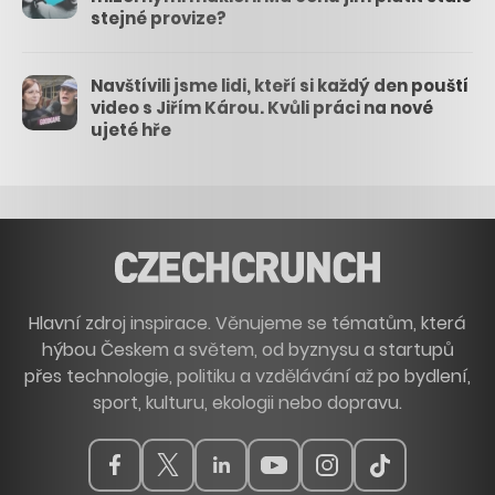
stejné provize?
Navštívili jsme lidi, kteří si každý den pouští
video s Jiřím Károu. Kvůli práci na nové
ujeté hře
Hlavní zdroj inspirace. Věnujeme se tématům, která
hýbou Českem a světem, od byznysu a startupů
přes technologie, politiku a vzdělávání až po bydlení,
sport, kulturu, ekologii nebo dopravu.