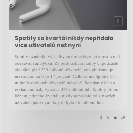
Spotify za kvartál nikdy nepřidalo
více uživatelů než nyní
Spotify oznámilo výsledky za druhé čtvrtletí a rostlo nad
očekávání analytiků. Za poslouchání hudby či podcastů
aktuálně platí 220 milionů uživatelů, což představuje
meziroční nárůst o 17 procent. Celkově má Spotify 551
milionů aktivních uživatelů měsíčně. Bezplatný účet s
reklamami tedy využívá 331 milionů lidí. Spotify přitom
během jediného kvartálu nikdy nepřidalo tolik nových
uživatelů jako nyní, kdy to bylo 36 milionů lidí.