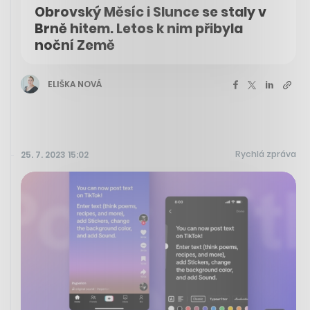
Obrovský Měsíc i Slunce se staly v
Brně hitem. Letos k nim přibyla
noční Země
ELIŠKA NOVÁ
Rychlá zpráva
25. 7. 2023 15:02