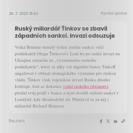
Rychlá zpráva
25. 7. 2023 18:52
Ruský miliardář Ťinkov se zbavil
západních sankcí. Invazi odsuzuje
Velká Británie minulý týden zrušila sankce vůči
podnikateli Olegu Ťinkovovi. Loni ho po ruské invazi na
Ukrajinu označila za „významného ruského
podnikatele“, který se díky své digitální bance Tinkoff
angažoval v oblasti strategického významu pro ruskou
vládu. Ťinkov však vojenskou invazi Ruska dlouho
kritizuje, loni se dokonce
vzdal ruského občanství
,
prodal svůj podíl v bance a nyní dosáhl stažení sankcí v
Londýně, kde dlouhodobě žil. Přimluvil se za něj i
miliardář Richard Branson.
Reuters