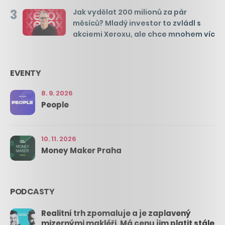
3
Jak vydělat 200 milionů za pár
měsíců? Mladý investor to zvládl s
akciemi Xeroxu, ale chce mnohem víc
EVENTY
8. 9. 2026
People
10. 11. 2026
Money Maker Praha
PODCASTY
Realitní trh zpomaluje a je zaplavený
mizernými makléři. Má cenu jim platit stále