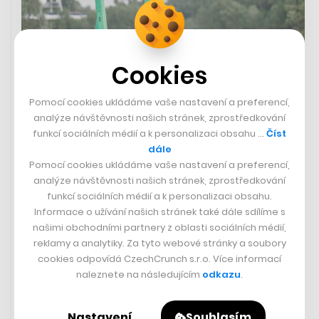
Cookies
Pardubice omezí rychlost i
Pomocí cookies ukládáme vaše nastavení a preferencí,
parkování elektrických koloběžek
analýze návštěvnosti našich stránek, zprostředkování
funkcí sociálních médií a k personalizaci obsahu …
Číst
V Pardubicích mohou lidé využívat sdílené elektrické
dále
koloběžky od firem Lime a Bolt. Radnice se nyní s
Pomocí cookies ukládáme vaše nastavení a preferencí,
provozovateli domluvila, že bude možné tyto stroje
analýze návštěvnosti našich stránek, zprostředkování
odstavovat pouze na vizuálně vyznačených místech.
funkcí sociálních médií a k personalizaci obsahu.
Zároveň se s z dosavadních 25 km/h sníží maximální
Informace o užívání našich stránek také dále sdílíme s
možná rychlost na 20 km/h. Ve vybraných oblastech
našimi obchodními partnery z oblasti sociálních médií,
bude i nadále ještě o pět kilometrů v hodině nižší, v
reklamy a analytiky. Za tyto webové stránky a soubory
historickém centru nesmí koloběžky jezdit vůbec.
cookies odpovídá CzechCrunch s.r.o. Více informací
naleznete na následujícím
odkazu
.
Město Pardubice
Nastavení
Souhlasím