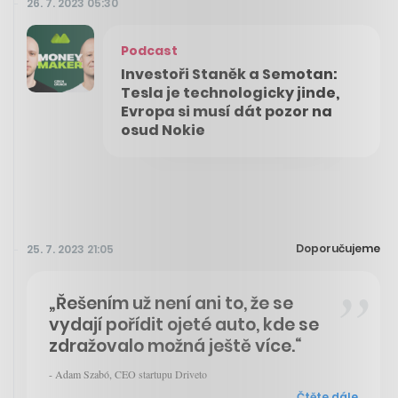
26. 7. 2023 05:30
Podcast
Investoři Staněk a Semotan:
Tesla je technologicky jinde,
Evropa si musí dát pozor na
osud Nokie
Doporučujeme
25. 7. 2023 21:05
„Řešením už není ani to, že se
vydají pořídit ojeté auto, kde se
zdražovalo možná ještě více.“
- Adam Szabó, CEO startupu Driveto
Čtěte dále