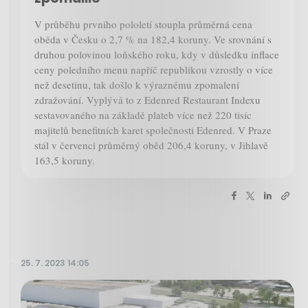
V průběhu prvního pololetí stoupla průměrná cena
oběda v Česku o 2,7 % na 182,4 koruny. Ve srovnání s
druhou polovinou loňského roku, kdy v důsledku inflace
ceny poledního menu napříč republikou vzrostly o více
než desetinu, tak došlo k výraznému zpomalení
zdražování. Vyplývá to z Edenred Restaurant Indexu
sestavovaného na základě plateb více než 220 tisíc
majitelů benefitních karet společnosti Edenred. V Praze
stál v červenci průměrný oběd 206,4 koruny, v Jihlavě
163,5 koruny.
25. 7. 2023 14:05