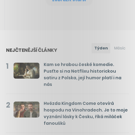
Týden
Měsíc
NEJČTENĚJŠÍ ČLÁNKY
1
Kam se hrabou české komedie.
Pusťte si na Netflixu historickou
satiru z Polska, její humor platí i na
nás
2
Hvězda Kingdom Come otevírá
hospodu na Vinohradech. Je to moje
vyznání lásky k Česku, říká miláček
fanoušků