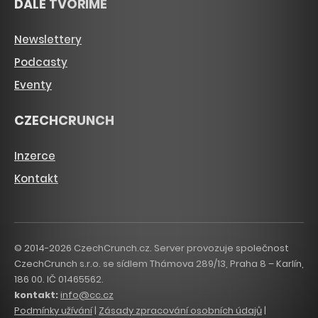
DÁLE TVOŘÍME
Newslettery
Podcasty
Eventy
CZECHCRUNCH
Inzerce
Kontakt
© 2014-2026 CzechCrunch.cz. Server provozuje společnost
CzechCrunch s.r.o. se sídlem Thámova 289/13, Praha 8 – Karlín,
186 00. IČ 01465562.
kontakt:
info@cc.cz
Podmínky užívání
|
Zásady zpracování osobních údajů
|