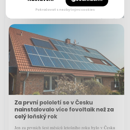
Pokračovat s nezbytnými cookies
Rychlá zpráva
25. 7. 2023 17:01
Za první pololetí se v Česku
nainstalovalo více fovoltaik než za
celý loňský rok
Jen za prvních šest měsíců letošního roku bylo v Česku