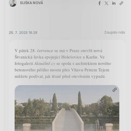
ELIŠKA NOVÁ
Zaujalo nás
25. 7. 2023 18:28
V pátek 28. července se má v Praze otevřít nová
Štvanická lávka spojující Holešovice a Karlín. Ve
fotogalerii
Aktuálně.cz
se spolu s architektem nového
betonového pěšího mostu přes Vltavu Petrem Tejem
můžete podívat, jak těsně před otevřením vypadá.