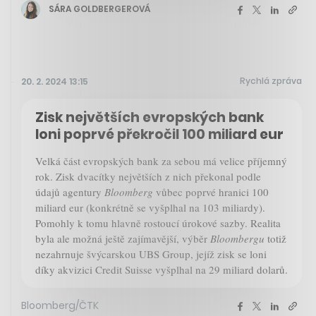
SÁRA GOLDBERGEROVÁ
Rychlá zpráva
20. 2. 2024 13:15
Zisk největších evropských bank
loni poprvé překročil 100 miliard eur
Velká část evropských bank za sebou má velice příjemný
rok. Zisk dvacítky největších z nich překonal podle
údajů agentury
Bloomberg
vůbec poprvé hranici 100
miliard eur (konkrétně se vyšplhal na 103 miliardy).
Pomohly k tomu hlavně rostoucí úrokové sazby. Realita
byla ale možná ještě zajímavější, výběr
Bloombergu
totiž
nezahrnuje švýcarskou UBS Group, jejíž zisk se loni
díky akvizici Credit Suisse vyšplhal na 29 miliard dolarů.
Bloomberg/ČTK