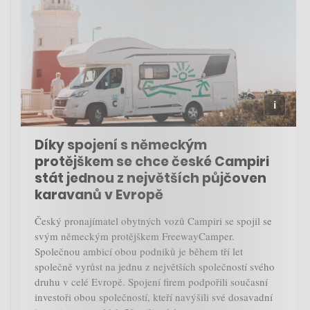
Díky spojení s německým
protějškem se chce české Campiri
stát jednou z největších půjčoven
karavanů v Evropě
Český pronajímatel obytných vozů Campiri se spojil se
svým německým protějškem FreewayCamper.
Společnou ambicí obou podniků je během tří let
společně vyrůst na jednu z největších společností svého
druhu v celé Evropě. Spojení firem podpořili současní
investoři obou společností, kteří navýšili své dosavadní