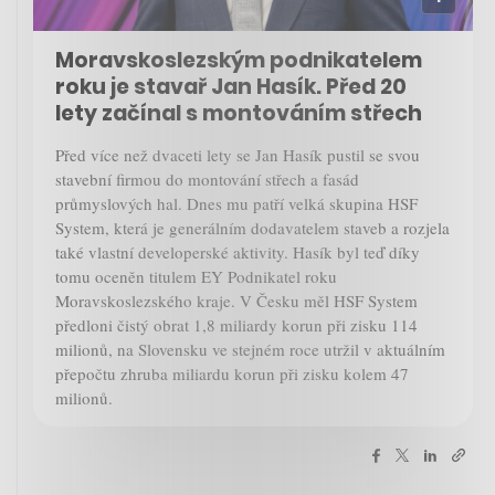
Moravskoslezským podnikatelem
roku je stavař Jan Hasík. Před 20
lety začínal s montováním střech
Před více než dvaceti lety se Jan Hasík pustil se svou
stavební firmou do montování střech a fasád
průmyslových hal. Dnes mu patří velká skupina HSF
System, která je generálním dodavatelem staveb a rozjela
také vlastní developerské aktivity. Hasík byl teď díky
tomu oceněn titulem EY Podnikatel roku
Moravskoslezského kraje. V Česku měl HSF System
předloni čistý obrat 1,8 miliardy korun při zisku 114
milionů, na Slovensku ve stejném roce utržil v aktuálním
přepočtu zhruba miliardu korun při zisku kolem 47
milionů.