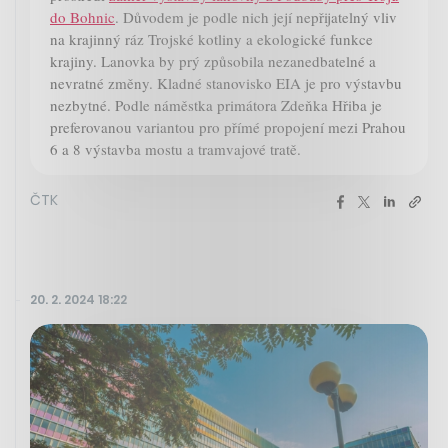
do Bohnic
. Důvodem je podle nich její nepřijatelný vliv
na krajinný ráz Trojské kotliny a ekologické funkce
krajiny. Lanovka by prý způsobila nezanedbatelné a
nevratné změny. Kladné stanovisko EIA je pro výstavbu
nezbytné. Podle náměstka primátora Zdeňka Hřiba je
preferovanou variantou pro přímé propojení mezi Prahou
6 a 8 výstavba mostu a tramvajové tratě.
ČTK
20. 2. 2024 18:22