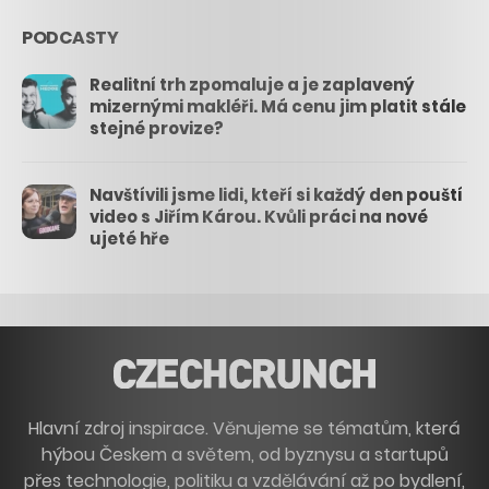
PODCASTY
Realitní trh zpomaluje a je zaplavený
mizernými makléři. Má cenu jim platit stále
stejné provize?
Navštívili jsme lidi, kteří si každý den pouští
video s Jiřím Károu. Kvůli práci na nové
ujeté hře
Hlavní zdroj inspirace. Věnujeme se tématům, která
hýbou Českem a světem, od byznysu a startupů
přes technologie, politiku a vzdělávání až po bydlení,