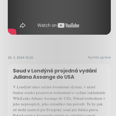
Rychlá zpráva
20. 2. 2024 10:20
Soud v Londýně projedná vydání
Juliana Assange do USA
V Londýně dnes začíná dvoudenní slyšení, v němž
budou soudci posuzovat rozhodnutí o vydání zakladatele
WikiLeaks Juliana Assange do USA. Pokud rozhodnou v
jeho neprospěch, jeho extradikci tím potvrdí. Tu by pak
už mohl zastavit jen Evropský soud pro lidská práva.
Pokud soudci Assangeův nárok na odvolání uznají,