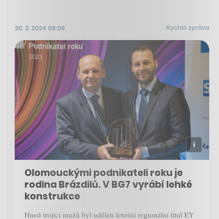
Rychlá zpráva
20. 2. 2024 08:09
Olomouckými podnikateli roku je
rodina Brázdilů. V BG7 vyrábí lehké
konstrukce
Hned trojici mužů byl udělen letošní regionální titul EY