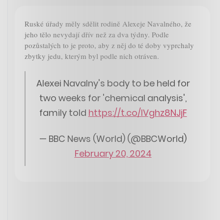
Ruské úřady měly sdělit rodině Alexeje Navalného, že
jeho tělo nevydají dřív než za dva týdny. Podle
pozůstalých to je proto, aby z něj do té doby vyprchaly
zbytky jedu, kterým byl podle nich otráven.
Alexei Navalny's body to be held for
two weeks for 'chemical analysis',
family told
https://t.co/IVghz8NJjF
— BBC News (World) (@BBCWorld)
February 20, 2024