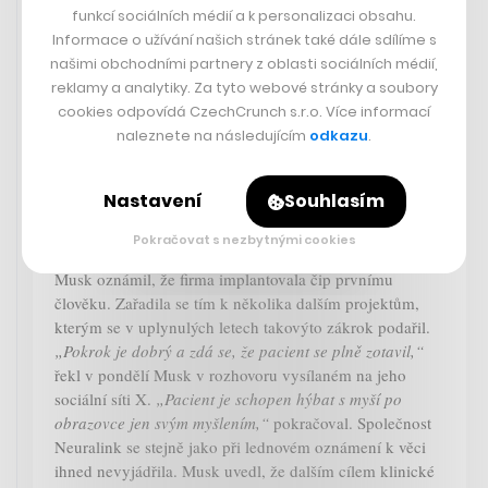
funkcí sociálních médií a k personalizaci obsahu.
První pacient s čipem od Neuralinku
Informace o užívání našich stránek také dále sdílíme s
našimi obchodními partnery z oblasti sociálních médií,
dokáže myšlenkami ovládat kurzor,
reklamy a analytiky. Za tyto webové stránky a soubory
tvrdí Musk
cookies odpovídá CzechCrunch s.r.o. Více informací
Pacient, kterému společnost Neuralink implantovala
naleznete na následujícím
odkazu
.
mozkový čip, nyní dokáže svými myšlenkami hýbat
kurzorem myši na obrazovce, uvedl v noci na úterý
Nastavení
Souhlasím
zakladatel projektu Elon Musk. Neuralink loni dostal od
amerického Úřadu pro kontrolu potravin a léčiv (FDA)
Pokračovat s nezbytnými cookies
souhlas k první klinické studii na lidech a na konci ledna
Musk oznámil, že firma implantovala čip prvnímu
člověku. Zařadila se tím k několika dalším projektům,
kterým se v uplynulých letech takovýto zákrok podařil.
„Pokrok je dobrý a zdá se, že pacient se plně zotavil,“
řekl v pondělí Musk v rozhovoru vysílaném na jeho
sociální síti X.
„Pacient je schopen hýbat s myší po
obrazovce jen svým myšlením,“
pokračoval. Společnost
Neuralink se stejně jako při lednovém oznámení k věci
ihned nevyjádřila. Musk uvedl, že dalším cílem klinické