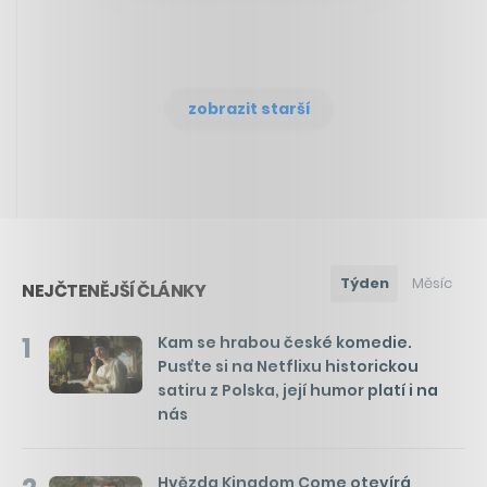
zobrazit starší
Týden
Měsíc
NEJČTENĚJŠÍ ČLÁNKY
1
Kam se hrabou české komedie.
Pusťte si na Netflixu historickou
satiru z Polska, její humor platí i na
nás
Hvězda Kingdom Come otevírá