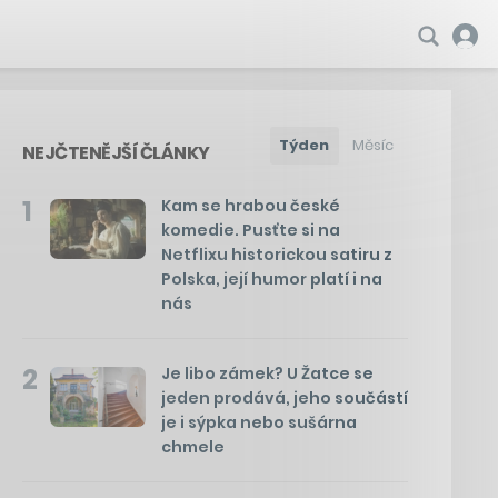
Týden
Měsíc
NEJČTENĚJŠÍ ČLÁNKY
1
Kam se hrabou české
komedie. Pusťte si na
Netflixu historickou satiru z
Polska, její humor platí i na
nás
2
Je libo zámek? U Žatce se
jeden prodává, jeho součástí
je i sýpka nebo sušárna
chmele