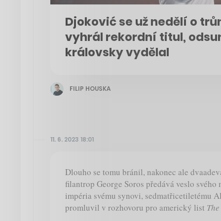
Djoković se už nedělí o trůn
vyhrál rekordní titul, ods
královsky vydělal
FILIP HOUSKA
11. 6. 2023 18:01
Dlouho se tomu bránil, nakonec ale dvaadeva
filantrop George Soros předává veslo svéh
impéria svému synovi, sedmatřicetiletému A
promluvil v rozhovoru pro americký list
The