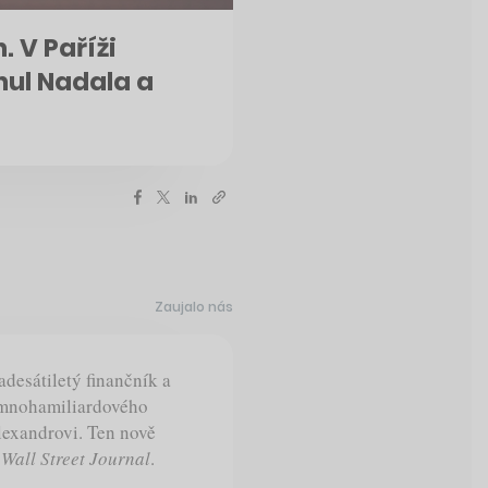
. V Paříži
unul Nadala a
Zaujalo nás
desátiletý finančník a
o mnohamiliardového
lexandrovi. Ten nově
 Wall Street Journal
.