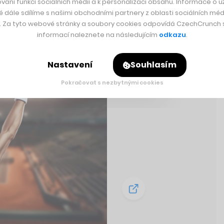
vání funkcí sociálních médií a k personalizaci obsahu. Informace o už
é dále sdílíme s našimi obchodními partnery z oblasti sociálních médi
y. Za tyto webové stránky a soubory cookies odpovídá CzechCrunch s.
informací naleznete na následujícím
odkazu
.
Nastavení
Souhlasím
Pokračovat s nezbytnými cookies