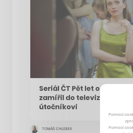
Seriál ČT Pět let o tématu 
zamířil do televize. Budí 
útočníkovi
Pomocí cook
zpro
Pomocí cook
TOMÁŠ CHLEBEK