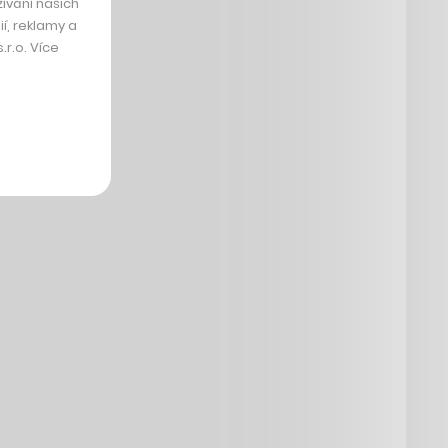
ívání našich
í, reklamy a
r.o. Více