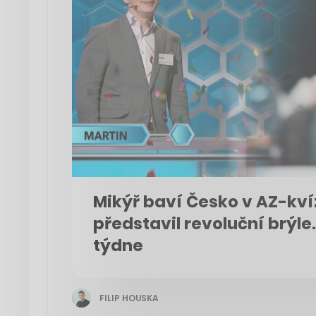
Mikýř baví Česko v AZ-kví
představil revoluční brýle
týdne
FILIP HOUSKA