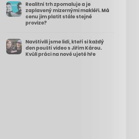
Realitní trh zpomaluje a je
zaplavený mizernými makléři. Má
cenu jim platit stále stejné
provize?
Navštívili jsme lidi, kteří si každý
den pouští video s Jiřím Károu.
Kvůli práci na nové ujeté hře