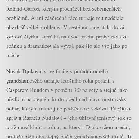
Roland-Garros, kterým procházel bez sebemenších
problémů. A ani závěrečná fáze turnaje mu nedělala
obzvlášť velké problémy. V cestě mu sice stála dravá
světová čtyřka, která ho na úvod trochu probouzela ze
spánku a dramatizovala vývoj, pak šlo ale vše jako po
másle.
Novak Djoković si ve finále v pořadí druhého
grandslamového turnaje letošního roku poradil s
Casperem Ruudem v poměru 3:0 na sety a stejně jako
předloni na stejném kurtu zvedl nad hlavu mistrovský
pohár, kterým mimo jiné podvědomě vzkázal důležitou
zprávu Rafaelu Nadalovi – jeho úhlavní tenisový sok se
totiž musí klidit z trůnu, na který s Djokovićem usedal,
protože měli oba stejný počet grandslamových titulů. To