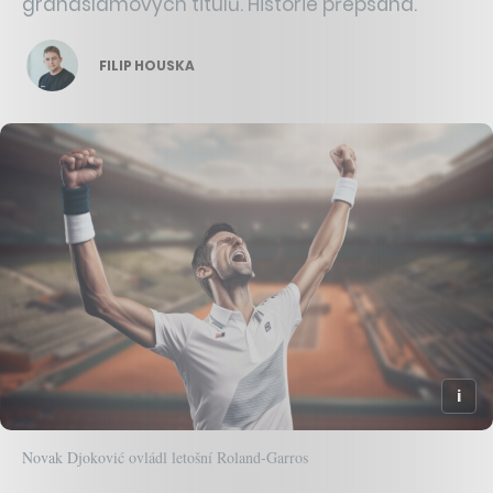
grandslamových titulů. Historie přepsána.
FILIP HOUSKA
Novak Djoković ovládl letošní Roland-Garros