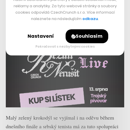
reklamy a analytiky. Za tyto webové stránky a soubory
cookies odpovídá CzechCrunch s.r.o. Více informací
naleznete na následujícím
odkazu
.
Nastavení
Souhlasím
Pokračovat s nezbytnými cookies
Malý zelený krokodýl se vyjímal i na oděvu během
dnešního finále a srbský tenista má za tuto spolupráci