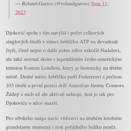
— Roland-Garros (@rolandgarros)
June 11,
2023
Djoković spolu s tím navýšil i počet celkových
singlových titulů v rámci žebříčku ATP na devadesát
čtyři, čímž nejen o další jeden zářez uskočil Nadalovi,
ale také srovnal skóre s legendárním česko-americkým
tenistou Ivanem Lendlem, který je historicky na třetím
místě. Druhé místo žebříčku patří Federerovi s počtem
103 titulů a první pozici drží Američan Jimmy Connors.
Žádný z nich už ale aktivně nehraje, hon je tak pro
Djokoviće o něco snazší.
Pro srbského mága navíc vítězství na druhém letošním
grandslamu znamená i zisk pořádného balíku peněz,