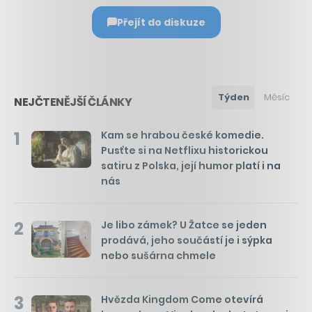
Přejít do diskuze
Týden
Měsíc
NEJČTENĚJŠÍ ČLÁNKY
1
Kam se hrabou české komedie.
Pusťte si na Netflixu historickou
satiru z Polska, její humor platí i na
nás
2
Je libo zámek? U Žatce se jeden
prodává, jeho součástí je i sýpka
nebo sušárna chmele
3
Hvězda Kingdom Come otevírá