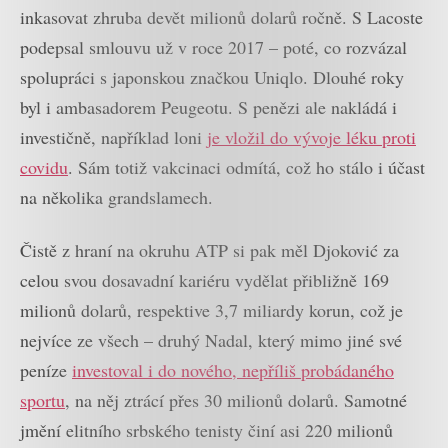
inkasovat zhruba devět milionů dolarů ročně. S Lacoste
podepsal smlouvu už v roce 2017 – poté, co rozvázal
spolupráci s japonskou značkou Uniqlo. Dlouhé roky
byl i ambasadorem Peugeotu. S penězi ale nakládá i
investičně, například loni
je vložil do vývoje léku proti
covidu
. Sám totiž vakcinaci odmítá, což ho stálo i účast
na několika grandslamech.
Čistě z hraní na okruhu ATP si pak měl Djoković za
celou svou dosavadní kariéru vydělat přibližně 169
milionů dolarů, respektive 3,7 miliardy korun, což je
nejvíce ze všech – druhý Nadal, který mimo jiné své
peníze
investoval i do nového, nepříliš probádaného
sportu
, na něj ztrácí přes 30 milionů dolarů. Samotné
jmění elitního srbského tenisty činí asi 220 milionů