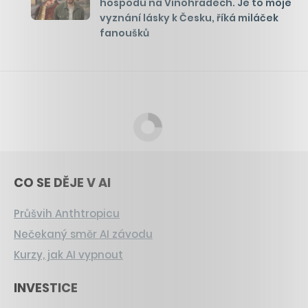
hospodu na Vinohradech. Je to moje
vyznání lásky k Česku, říká miláček
fanoušků
CO SE DĚJE V AI
Průšvih Anthtropicu
Nečekaný směr AI závodu
Kurzy, jak AI vypnout
INVESTICE