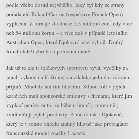
podle všeho dosud největšího, jaký byl kdy ze strany
pořadatelů Roland-Garros (respektive French Open)
vyplacen. Z turnaje si odnese 2,3 milionu eur, tedy více
než 54 milionů korun – a více než v případě letošního
Australian Open, které Djoković také vyhrál. Druhý
Ruud obdrží zhruba o polovinu méně.
Jak už to ale u špičkových sportovců bývá, výdělky za
jejich výkony na hřišti nejsou zdaleka jediným zdrojem
příjmů. Mnohdy ani tím hlavním. Silnou roli v jejich
kariérách mají sponzorské smlouvy s firmami, které jim
vyplácí peníze za to, že během hraní (i mimo něj)
zviditelňují jejich produkty. A má to tak i Djoković,
který je v tomto ohledu známý hlavně jako propagátor
francouzské módní značky Lacoste.