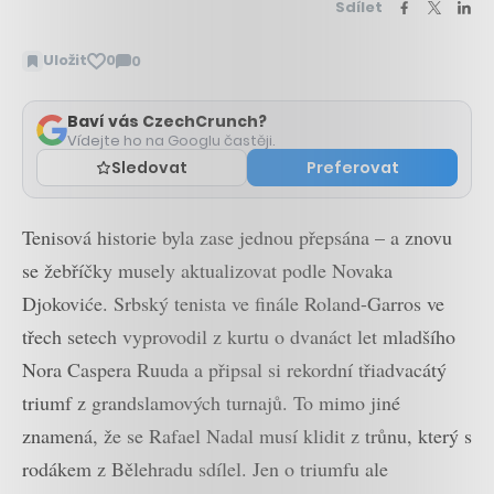
Sdílet
Uložit
0
0
Zobrazit
komentáře
Baví vás CzechCrunch?
Vídejte ho na Googlu častěji.
Sledovat
Preferovat
Tenisová historie byla zase jednou přepsána – a znovu
se žebříčky musely aktualizovat podle Novaka
Djokoviće. Srbský tenista ve finále Roland-Garros ve
třech setech vyprovodil z kurtu o dvanáct let mladšího
Nora Caspera Ruuda a připsal si rekordní třiadvacátý
triumf z grandslamových turnajů. To mimo jiné
znamená, že se Rafael Nadal musí klidit z trůnu, který s
rodákem z Bělehradu sdílel. Jen o triumfu ale