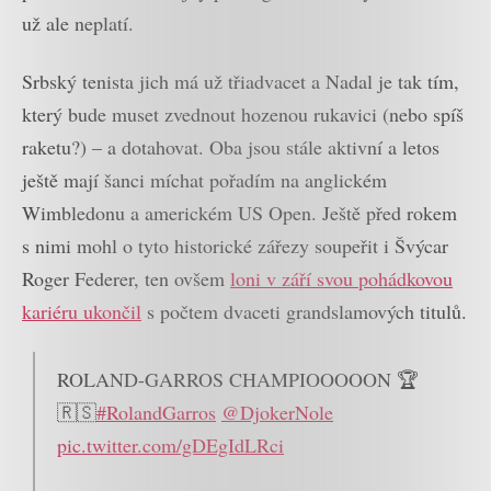
už ale neplatí.
Srbský tenista jich má už třiadvacet a Nadal je tak tím,
který bude muset zvednout hozenou rukavici (nebo spíš
raketu?) – a dotahovat. Oba jsou stále aktivní a letos
ještě mají šanci míchat pořadím na anglickém
Wimbledonu a americkém US Open. Ještě před rokem
s nimi mohl o tyto historické zářezy soupeřit i Švýcar
Roger Federer, ten ovšem
loni v září svou pohádkovou
kariéru ukončil
s počtem dvaceti grandslamových titulů.
ROLAND-GARROS CHAMPIOOOOON 🏆
🇷🇸
#RolandGarros
@DjokerNole
pic.twitter.com/gDEgIdLRci