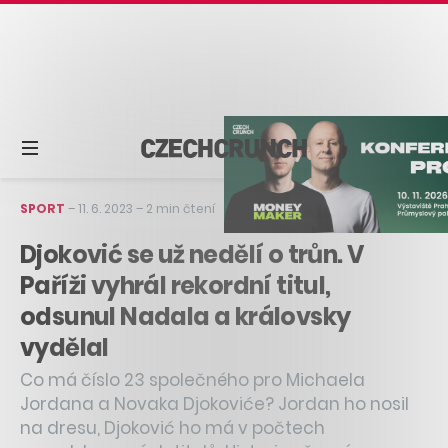
SPORT
–
11. 6. 2023
–
2 min čtení
Djoković se už nedělí o trůn. V
Paříži vyhrál rekordní titul,
odsunul Nadala a královsky
vydělal
Co má číslo 23 společného pro Michaela
Jordana a Novaka Djokoviće? Jordan ho nosil
na dresu, Djoković ho má v počtech