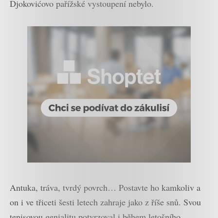
Djokovićovo pařížské vystoupení nebylo.
Antuka, tráva, tvrdý povrch… Postavte ho kamkoliv a
on i ve třiceti šesti letech zahraje jako z říše snů. Svou
tenisovou genialitu potvrzoval i během letošního