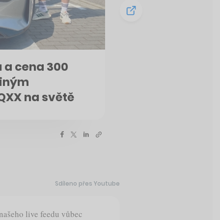
ů a cena 300
ediným
XX na světě
Sdíleno přes Youtube
o našeho live feedu vůbec