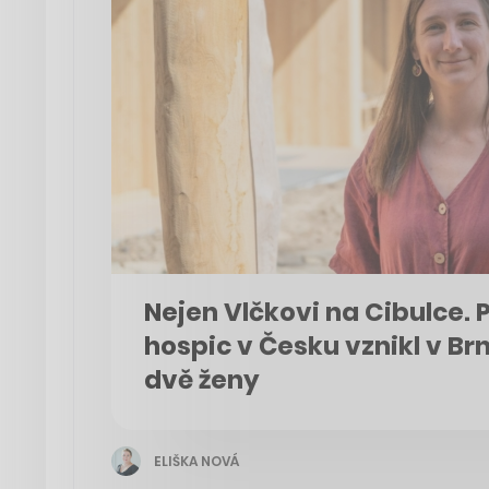
Nejen Vlčkovi na Cibulce. 
hospic v Česku vznikl v Brn
dvě ženy
ELIŠKA NOVÁ