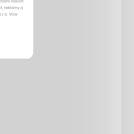
ívání našich
í, reklamy a
r.o. Více