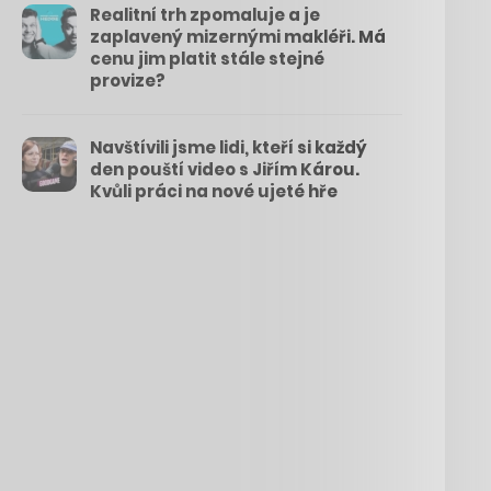
Realitní trh zpomaluje a je
zaplavený mizernými makléři. Má
cenu jim platit stále stejné
provize?
Navštívili jsme lidi, kteří si každý
den pouští video s Jiřím Károu.
Kvůli práci na nové ujeté hře