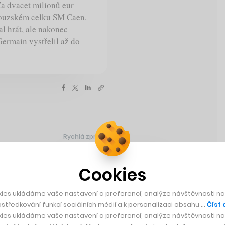
Za dvacet milionů eur
couzském celku SM Caen.
 hrát, ale nakonec
ermain vystřelil až do
Rychlá zpráva
Cookies
nech vidět
ies ukládáme vaše nastavení a preferencí, analýze návštěvnosti naš
středkování funkcí sociálních médií a k personalizaci obsahu …
Číst 
blaka, která zamíří i k
ies ukládáme vaše nastavení a preferencí, analýze návštěvnosti naš
No přece to, že bychom v