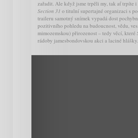
zařadit. Ale když jsme trpěli my, tak ať trpíte 
Section 31
o titulní supertajné organizaci s 
traileru samotný snímek vypadá dost pochybn
pozitivního pohledu na budoucnost, vědu, vesm
mimozemskou) přirozenost – tedy věcí, které
rádoby jamesbondovskou akci a laciné hlášky