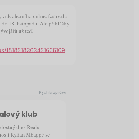
videoherního online festivalu
do 18. listopadu. Ale přihlášky
ývojářů už teď.
us/1818218363421606109
Rychlá zpráva
alový klub
ělostný dres Realu
snosti Kylian Mbappé se