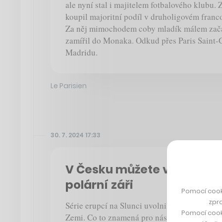
ale nyní stal i majitelem fotbalového klubu. 
koupil majoritní podíl v druholigovém fran
Za něj mimochodem coby mladík málem začal
zamířil do Monaka. Odkud přes Paris Saint-G
Madridu.
Le Parisien
30. 7. 2024 17:33
V Česku můžete v těchto d
polární záři
Pomocí cook
zpro
Série erupcí na Slunci uvolnila plazmatická o
Pomocí cook
Zemi. Co to znamená pro nás neastronomy? 