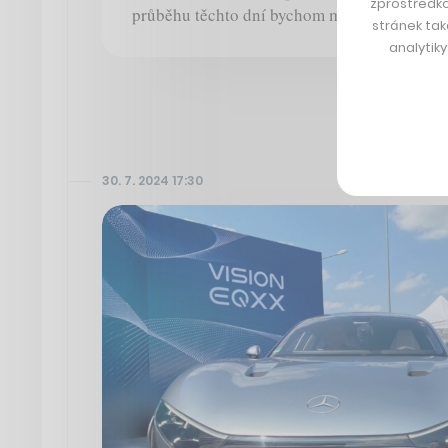
zprostředko
průběhu těchto dní bychom mohli i v Česku v
stránek tak
analytik
30. 7. 2024 17:30