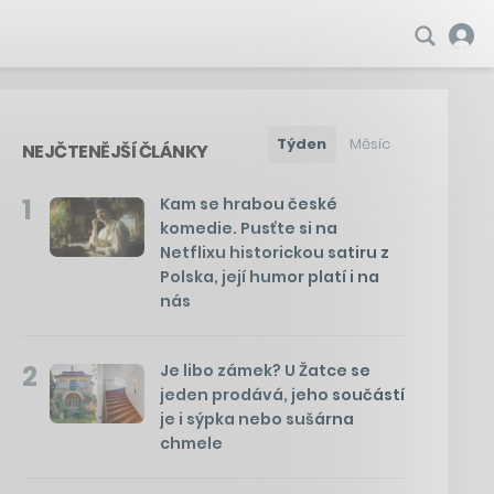
Týden
Měsíc
NEJČTENĚJŠÍ ČLÁNKY
1
Kam se hrabou české
komedie. Pusťte si na
Netflixu historickou satiru z
Polska, její humor platí i na
nás
2
Je libo zámek? U Žatce se
jeden prodává, jeho součástí
je i sýpka nebo sušárna
chmele