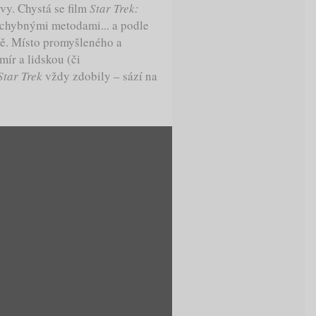
i vy. Chystá se film
Star Trek:
pochybnými metodami... a podle
ě. Místo promyšleného a
ír a lidskou (či
Star Trek
vždy zdobily – sází na
.