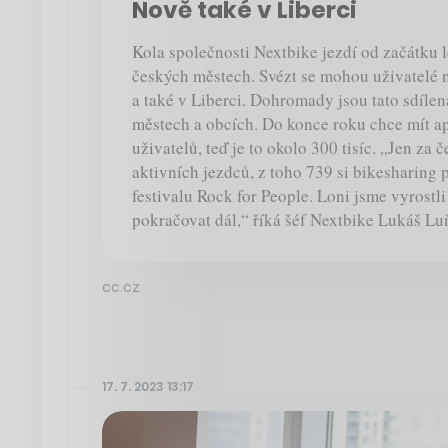
Nově také v Liberci
Kola společnosti Nextbike jezdí od začátku l
českých městech. Svézt se mohou uživatelé 
a také v Liberci. Dohromady jsou tato sdílen
městech a obcích. Do konce roku chce mít ap
uživatelů, teď je to okolo 300 tisíc. „Jen za 
aktivních jezdců, z toho 739 si bikesharing
festivalu Rock for People. Loni jsme vyrostl
pokračovat dál,“ říká šéf Nextbike Lukáš Lu
cc.cz
17. 7. 2023 13:17