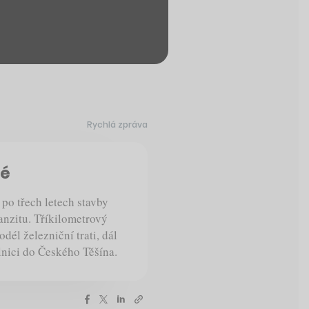
Rychlá zpráva
né
 po třech letech stavby
anzitu. Tříkilometrový
dél železniční trati, dál
lnici do Českého Těšína.