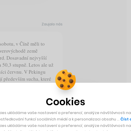
Zaujalo nás
obotu, v Číně měli to
severovýchodě země
ord. Dosavadní nejvyšší
a 50,3 stupně. Letos ale už
ěsíci červnu. V Pekingu
jí především sucha, které
 před půl rokem bylo v
lsia.
Cookies
ies ukládáme vaše nastavení a preferencí, analýze návštěvnosti naš
středkování funkcí sociálních médií a k personalizaci obsahu …
Číst 
ord, naměřili
ies ukládáme vaše nastavení a preferencí, analýze návštěvnosti naš