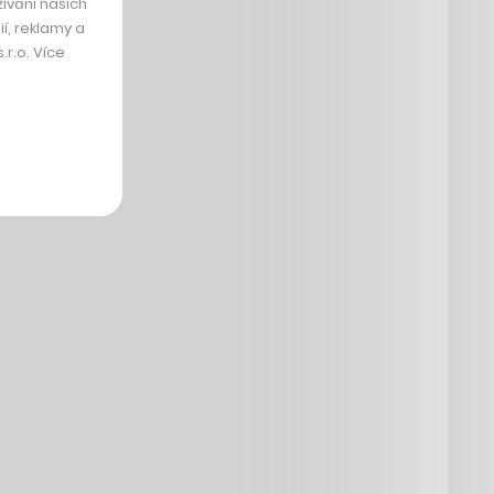
ívání našich
í, reklamy a
r.o. Více