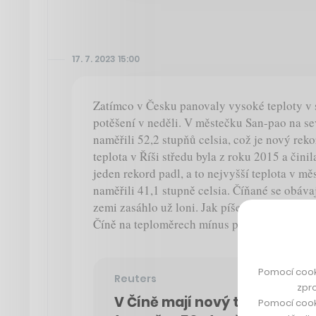
17. 7. 2023 15:00
Zatímco v Česku panovaly vysoké teploty v s
potěšení v neděli. V městečku San-pao na 
naměřili 52,2 stupňů celsia, což je nový rek
teplota v Říši středu byla z roku 2015 a činil
jeden rekord padl, a to nejvyšší teplota v m
naměřili 41,1 stupně celsia. Číňané se obáva
zemi zasáhlo už loni. Jak píše Reuters, ještě
Číně na teploměrech mínus padesát stupňů ce
Pomocí cook
Reuters
zpro
V Číně mají nový teplotní rek
Pomocí cook