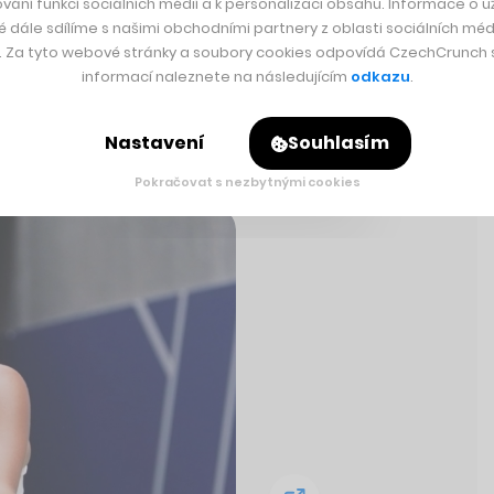
vání funkcí sociálních médií a k personalizaci obsahu. Informace o už
é dále sdílíme s našimi obchodními partnery z oblasti sociálních médi
y. Za tyto webové stránky a soubory cookies odpovídá CzechCrunch s.
informací naleznete na následujícím
odkazu
.
Nastavení
Souhlasím
Pokračovat s nezbytnými cookies