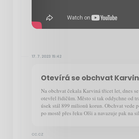
17. 7. 2023 15:42
Otevírá se obchvat Karvi
Na obchvat čekala Karviná třicet let, dnes se
otevřel řidičům. Město si tak oddychne od tr
úsek stál 899 milionů korun. Obchvat vede po
po mostě přes řeku Olši a navazuje pak na si
cc.cz