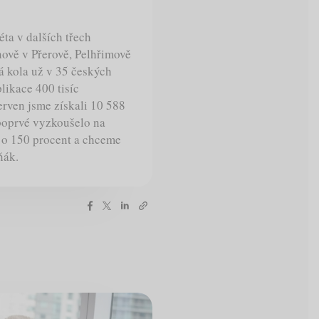
éta v dalších třech
nově v Přerově, Pelhřimově
á kola už v 35 českých
likace 400 tisíc
červen jsme získali 10 588
 poprvé vyzkoušelo na
i o 150 procent a chceme
ňák.