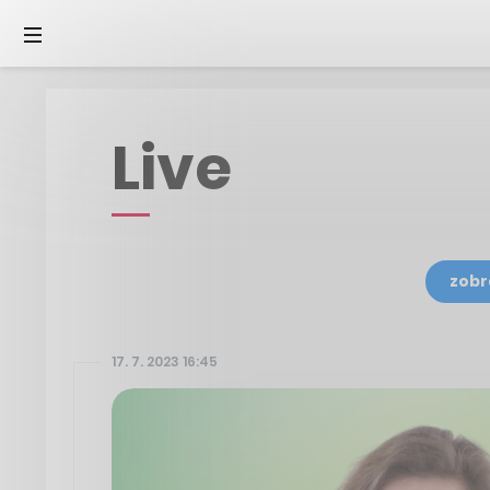
Live
zobr
17. 7. 2023 16:45