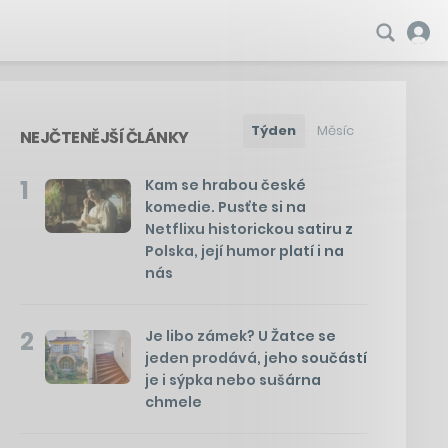
Týden
Měsíc
NEJČTENĚJŠÍ ČLÁNKY
1
Kam se hrabou české
komedie. Pusťte si na
Netflixu historickou satiru z
Polska, její humor platí i na
nás
2
Je libo zámek? U Žatce se
jeden prodává, jeho součástí
je i sýpka nebo sušárna
chmele