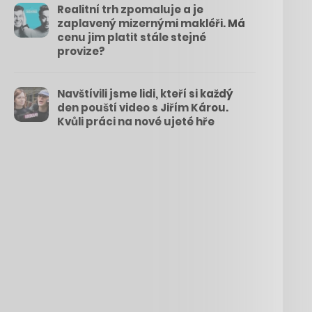
Realitní trh zpomaluje a je
zaplavený mizernými makléři. Má
cenu jim platit stále stejné
provize?
Navštívili jsme lidi, kteří si každý
den pouští video s Jiřím Károu.
Kvůli práci na nové ujeté hře