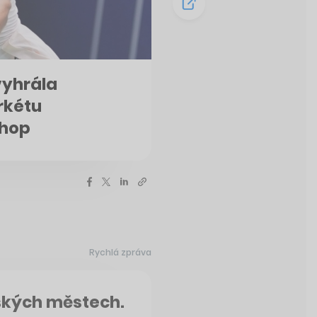
 vyhrála
rkétu
shop
Rychlá zpráva
eských městech.