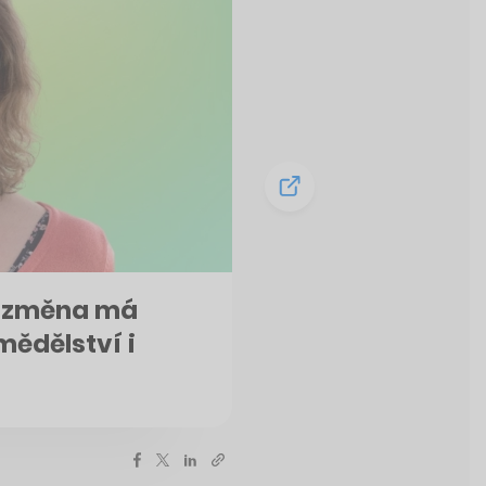
ká změna má
mědělství i