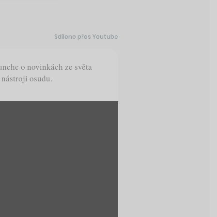
Sdíleno přes Youtube
unche o novinkách ze světa
 nástroji osudu.