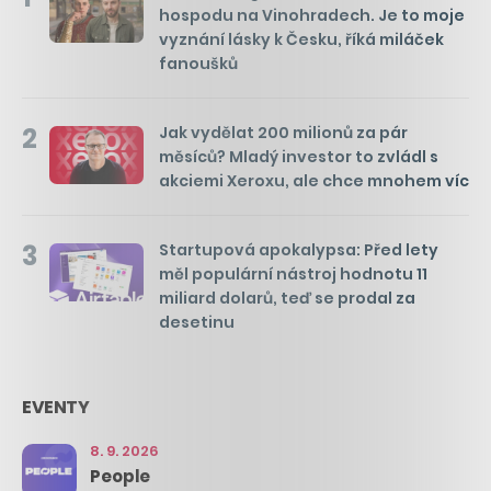
hospodu na Vinohradech. Je to moje
vyznání lásky k Česku, říká miláček
fanoušků
2
Jak vydělat 200 milionů za pár
měsíců? Mladý investor to zvládl s
akciemi Xeroxu, ale chce mnohem víc
3
Startupová apokalypsa: Před lety
měl populární nástroj hodnotu 11
miliard dolarů, teď se prodal za
desetinu
EVENTY
8. 9. 2026
People