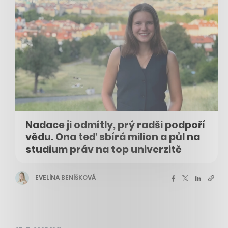
Nadace ji odmítly, prý radši podpoří
vědu. Ona teď sbírá milion a půl na
studium práv na top univerzitě
EVELÍNA BENÍŠKOVÁ