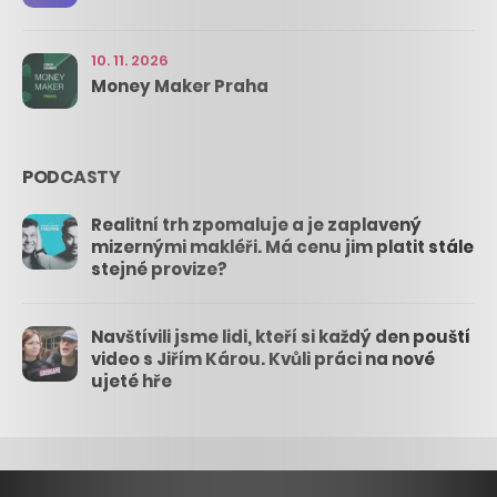
10. 11. 2026
Money Maker Praha
PODCASTY
Realitní trh zpomaluje a je zaplavený
mizernými makléři. Má cenu jim platit stále
stejné provize?
Navštívili jsme lidi, kteří si každý den pouští
video s Jiřím Károu. Kvůli práci na nové
ujeté hře