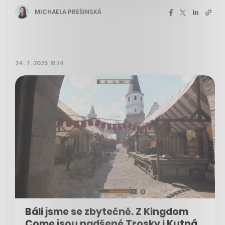
MICHAELA PREŠINSKÁ
24. 7. 2025 16:14
Báli jsme se zbytečně. Z Kingdom
Come jsou nadšené Trosky i Kutná