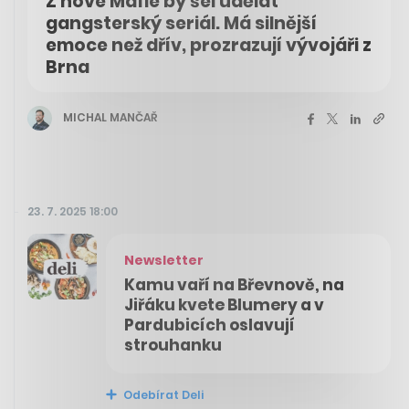
Z nové Mafie by šel udělat
gangsterský seriál. Má silnější
emoce než dřív, prozrazují vývojáři z
Brna
MICHAL MANČAŘ
23. 7. 2025 18:00
Newsletter
Kamu vaří na Břevnově, na
Jiřáku kvete Blumery a v
Pardubicích oslavují
strouhanku
Odebírat Deli