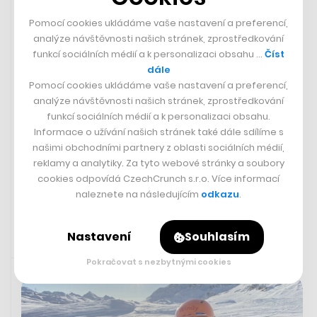
Pomocí cookies ukládáme vaše nastavení a preferencí,
analýze návštěvnosti našich stránek, zprostředkování
funkcí sociálních médií a k personalizaci obsahu …
Číst
dále
Pomocí cookies ukládáme vaše nastavení a preferencí,
analýze návštěvnosti našich stránek, zprostředkování
Kuchařka Kamu si ze dne na den
funkcí sociálních médií a k personalizaci obsahu.
otevřela v Praze pop-up. Teď
Informace o užívání našich stránek také dále sdílíme s
přemýšlí, že se s ním bude vracet
našimi obchodními partnery z oblasti sociálních médií,
reklamy a analytiky. Za tyto webové stránky a soubory
cookies odpovídá CzechCrunch s.r.o. Více informací
ELIŠKA NOVÁ
naleznete na následujícím
odkazu
.
Nastavení
Souhlasím
24. 7. 2025 10:53
Pokračovat s nezbytnými cookies