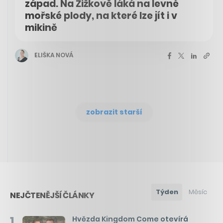
západ. Na Žižkově láká na levné
mořské plody, na které lze jít i v
mikině
ELIŠKA NOVÁ
zobrazit starší
Týden
Měsíc
NEJČTENĚJŠÍ ČLÁNKY
1
Hvězda Kingdom Come otevírá