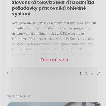
Slovenská televize Markíza odmítla
požadavky pracovníků ohledně
vysílání
Nejsledovanější slovenská televize Markíza nemůže a ani
nehodlá ustupovat ultimátům ohledně své programové
struktury a personálních otázek. ČTK o tom dnes
informoval PR manažer televize Lukáš Kočišek v reakci
na výzvu části pracovníků a spolupracovníků Markízy,
kteří vedení televize vyzvali k závazku, že bude
pokračovat ve vysílání politického diskusního pořadu.
Zobrazit více
ČTK
30. 5. 2024 14:30