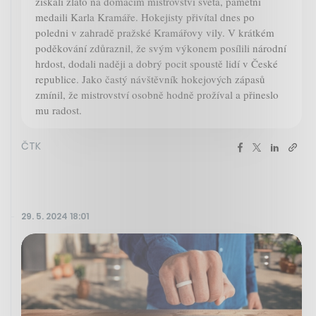
získali zlato na domácím mistrovství světa, pamětní
medaili Karla Kramáře. Hokejisty přivítal dnes po
poledni v zahradě pražské Kramářovy vily. V krátkém
poděkování zdůraznil, že svým výkonem posílili národní
hrdost, dodali naději a dobrý pocit spoustě lidí v České
republice. Jako častý návštěvník hokejových zápasů
zmínil, že mistrovství osobně hodně prožíval a přineslo
mu radost.
ČTK
29. 5. 2024 18:01