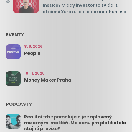
3
měsíců? Mladý investor to zvládl s
akciemi Xeroxu, ale chce mnohem víc
EVENTY
8. 9. 2026
People
10. 11. 2026
Money Maker Praha
PODCASTY
Realitní trh zpomaluje a je zaplavený
mizernými makléři. Má cenu jim platit stále
stejné provize?