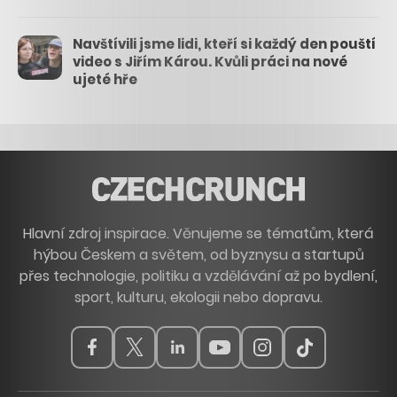
Navštívili jsme lidi, kteří si každý den pouští
video s Jiřím Károu. Kvůli práci na nové
ujeté hře
Hlavní zdroj inspirace. Věnujeme se tématům, která
hýbou Českem a světem, od byznysu a startupů
přes technologie, politiku a vzdělávání až po bydlení,
sport, kulturu, ekologii nebo dopravu.