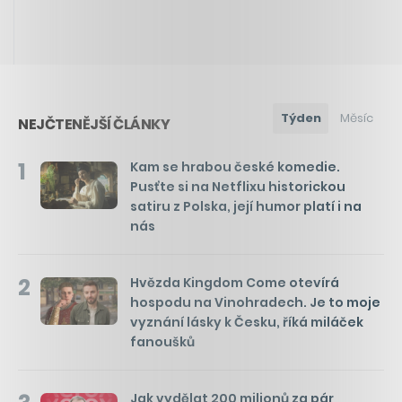
Týden
Měsíc
NEJČTENĚJŠÍ ČLÁNKY
1
Kam se hrabou české komedie.
Pusťte si na Netflixu historickou
satiru z Polska, její humor platí i na
nás
2
Hvězda Kingdom Come otevírá
hospodu na Vinohradech. Je to moje
vyznání lásky k Česku, říká miláček
fanoušků
Jak vydělat 200 milionů za pár