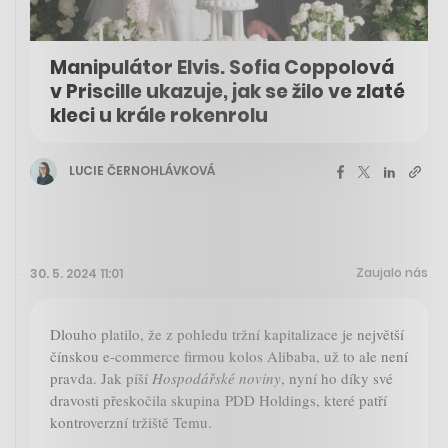
Manipulátor Elvis. Sofia Coppolová
v Priscille ukazuje, jak se žilo ve zlaté
kleci u krále rokenrolu
LUCIE ČERNOHLÁVKOVÁ
Zaujalo nás
30. 5. 2024 11:01
Dlouho platilo, že z pohledu tržní kapitalizace je největší
čínskou e-commerce firmou kolos Alibaba, už to ale není
pravda. Jak píší
Hospodářské noviny
, nyní ho díky své
dravosti přeskočila skupina PDD Holdings, které patří
kontroverzní tržiště Temu.