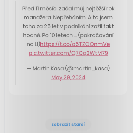
Před 11 měsíci začal můj nejtěžší rok
manažera. Nepřeháním. A to jsem
toho za 25 let v podnikání zažil fakt
hodně. Po 10 letech … (pokračování
na LI)
https://t.co/o5TZOOnmVe
pic.twitter.com/Q7Cq3WtM79
— Martin Kasa (@martin_kasa)
May 29, 2024
zobrazit starší