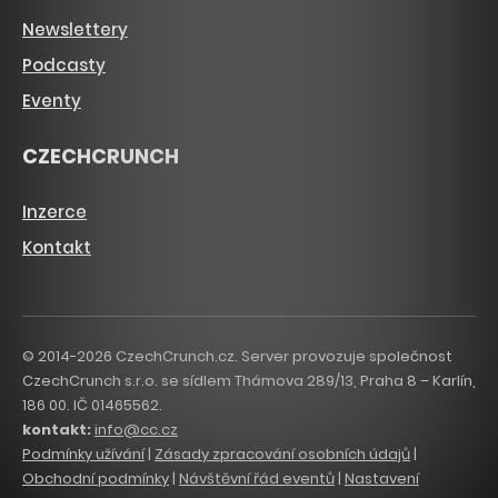
Newslettery
Podcasty
Eventy
CZECHCRUNCH
Inzerce
Kontakt
© 2014-2026 CzechCrunch.cz. Server provozuje společnost
CzechCrunch s.r.o. se sídlem Thámova 289/13, Praha 8 – Karlín,
186 00. IČ 01465562.
kontakt:
info@cc.cz
Podmínky užívání
|
Zásady zpracování osobních údajů
|
Obchodní podmínky
|
Návštěvní řád eventů
|
Nastavení