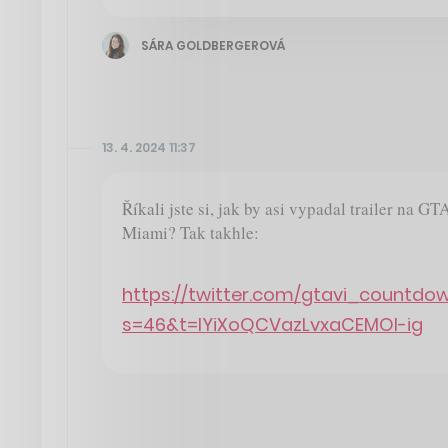
SÁRA GOLDBERGEROVÁ
13. 4. 2024 11:37
Říkali jste si, jak by asi vypadal trailer na G
Miami? Tak takhle:
https://twitter.com/gtavi_countd
s=46&t=IYiXoQCVazLvxaCEMOI-ig