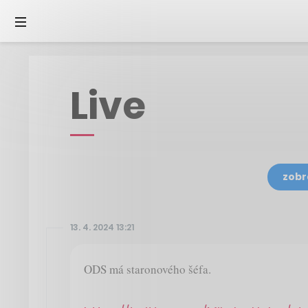
Live
zobr
13. 4. 2024 13:21
ODS má staronového šéfa.