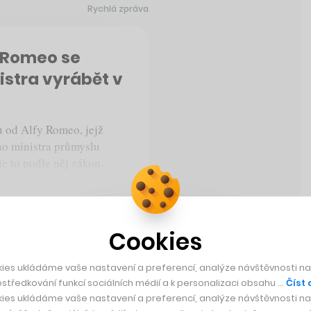
Rychlá zpráva
y Romeo se
istra vyrábět v
u od Alfy Romeo, jejž
ého ministra průmyslu
e to podle něj zákon.
Cookies
ies ukládáme vaše nastavení a preferencí, analýze návštěvnosti naš
středkování funkcí sociálních médií a k personalizaci obsahu …
Číst 
ies ukládáme vaše nastavení a preferencí, analýze návštěvnosti naš