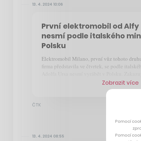
13. 4. 2024 10:06
První elektromobil od Alf
nesmí podle italského min
Polsku
Elektromobil Milano, první vůz tohoto druh
firma představila ve čtvrtek, se podle italsk
Adolfa Ursa nesmí vyrábět v Polsku. Zakazuj
Zobrazit více
ČTK
Pomocí cook
zpro
Pomocí cook
13. 4. 2024 08:55