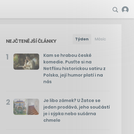
Týden
Měsíc
NEJČTENĚJŠÍ ČLÁNKY
1
Kam se hrabou české
komedie. Pusťte si na
Netflixu historickou satiru z
Polska, její humor platí i na
nás
2
Je libo zámek? U Žatce se
jeden prodává, jeho součástí
je i sýpka nebo sušárna
chmele