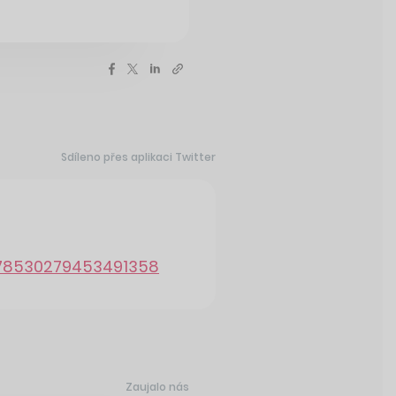
Sdíleno přes aplikaci Twitter
1778530279453491358
Zaujalo nás