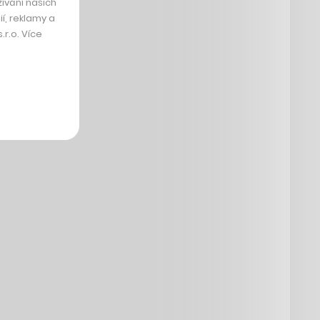
ívání našich
í, reklamy a
r.o. Více