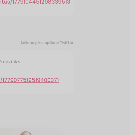
tatus/1779104451208339513
Sdíleno přes aplikaci Twitter
é novinky.
s/1779077519519400371