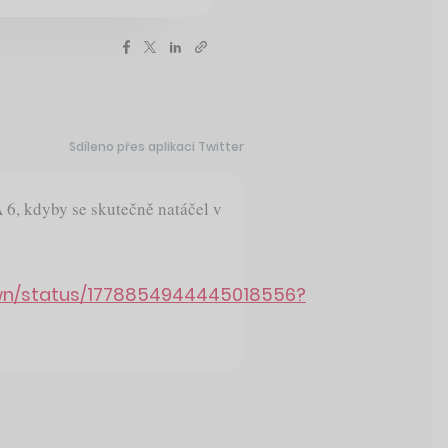
Sdíleno přes aplikaci Twitter
TA 6, kdyby se skutečně natáčel v
own/status/1778854944445018556?