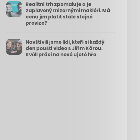
Realitní trh zpomaluje a je
zaplavený mizernými makléři. Má
cenu jim platit stále stejné
provize?
Navštívili jsme lidi, kteří si každý
den pouští video s Jiřím Károu.
Kvůli práci na nové ujeté hře