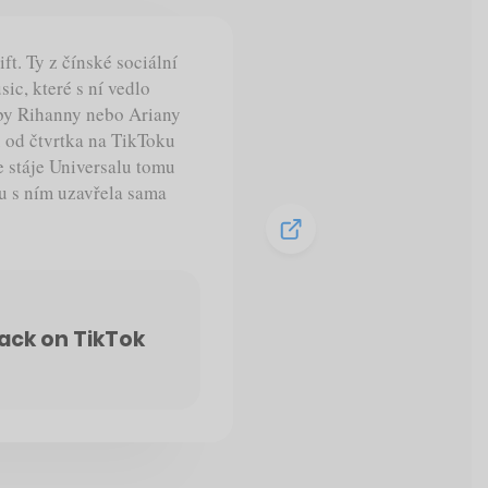
ft. Ty z čínské sociální
sic, které s ní vedlo
orby Rihanny nebo Ariany
u od čtvrtka na TikToku
e stáje Universalu tomu
du s ním uzavřela sama
back on TikTok