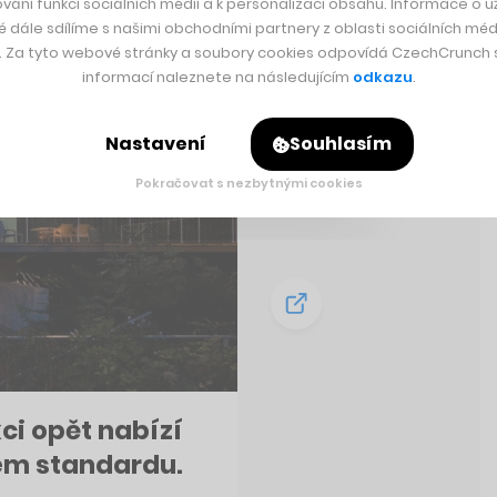
vání funkcí sociálních médií a k personalizaci obsahu. Informace o už
é dále sdílíme s našimi obchodními partnery z oblasti sociálních médi
y. Za tyto webové stránky a soubory cookies odpovídá CzechCrunch s.
informací naleznete na následujícím
odkazu
.
Nastavení
Souhlasím
Pokračovat s nezbytnými cookies
kci opět nabízí
ém standardu.