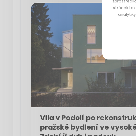
zprostředko
stránek tak
analytik
Vila v Podolí po rekonstru
pražské bydlení ve vysok