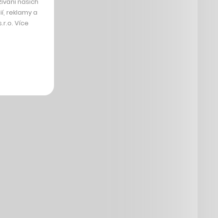
ívání našich
í, reklamy a
r.o. Více