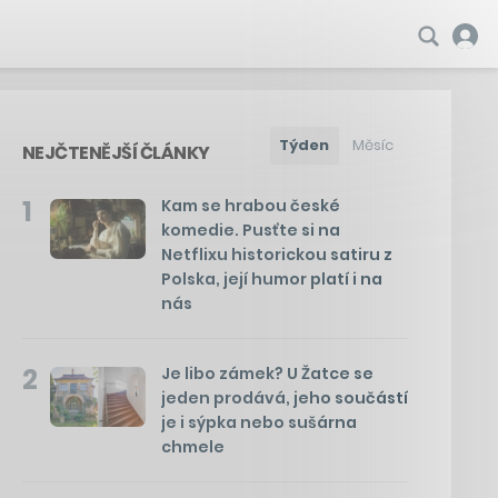
Týden
Měsíc
NEJČTENĚJŠÍ ČLÁNKY
1
Kam se hrabou české
komedie. Pusťte si na
Netflixu historickou satiru z
Polska, její humor platí i na
nás
2
Je libo zámek? U Žatce se
jeden prodává, jeho součástí
je i sýpka nebo sušárna
chmele