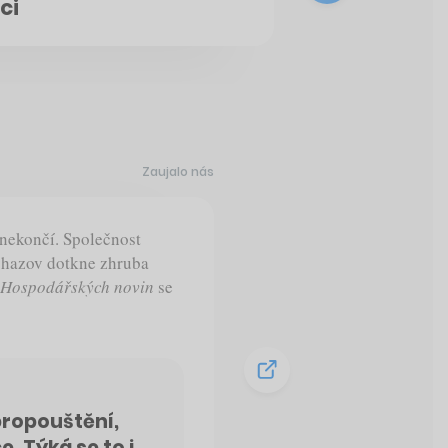
ci
Zaujalo nás
nekončí. Společnost
vyhazov dotkne zhruba
Hospodářských novin
se
 propouštění,
. Týká se to i