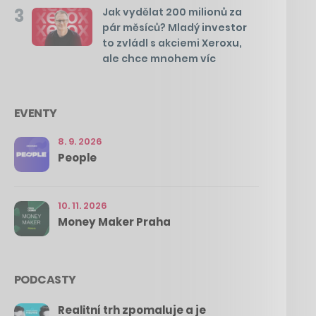
3
Jak vydělat 200 milionů za
pár měsíců? Mladý investor
to zvládl s akciemi Xeroxu,
ale chce mnohem víc
EVENTY
8. 9. 2026
People
10. 11. 2026
Money Maker Praha
PODCASTY
Realitní trh zpomaluje a je