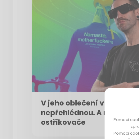
V jeho oblečení vás řidiči 
nepřehlédnou. A možná ro
Pomocí cook
ostřikovače
zpro
Pomocí cook