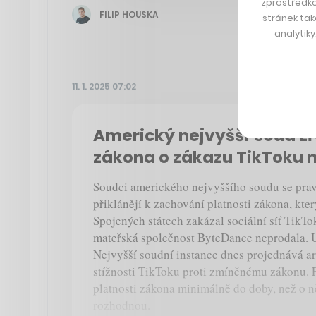
zprostředko
FILIP HOUSKA
stránek tak
analytik
11. 1. 2025 07:02
Americký nejvyšší soud zř
zákona o zákazu TikToku 
Soudci amerického nejvyššího soudu se pra
přiklánějí k zachování platnosti zákona, kter
Spojených státech zakázal sociální síť TikTok
mateřská společnost ByteDance neprodala. U
Nejvyšší soudní instance dnes projednává a
stížnosti TikToku proti zmíněnému zákonu. 
platnosti zákona minimálně do doby, než o n
rozhodnou.