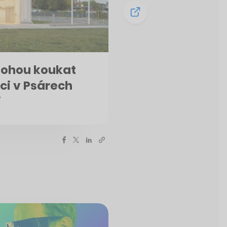
 mohou koukat
ci v Psárech
i