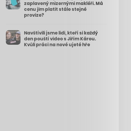
zaplavený mizernými makléři. Má
cenu jim platit stále stejné
provize?
Navštívili jsme lidi, kteří si každý
den pouští video s Jiřím Károu.
Kvůli práci na nové ujeté hře