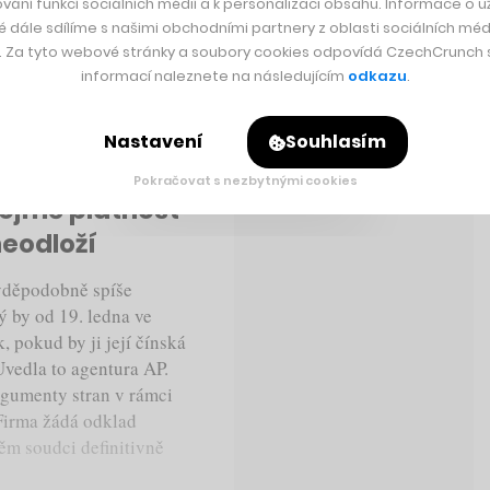
vání funkcí sociálních médií a k personalizaci obsahu. Informace o už
é dále sdílíme s našimi obchodními partnery z oblasti sociálních médi
y. Za tyto webové stránky a soubory cookies odpovídá CzechCrunch s.
informací naleznete na následujícím
odkazu
.
Rychlá zpráva
Nastavení
Souhlasím
Pokračovat s nezbytnými cookies
ejmě platnost
neodloží
vděpodobně spíše
ý by od 19. ledna ve
, pokud by ji její čínská
vedla to agentura AP.
rgumenty stran v rámci
Firma žádá odklad
ěm soudci definitivně