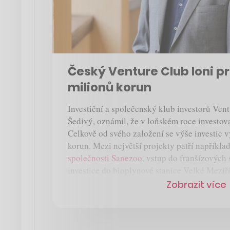
Český Venture Club loni pr
milionů korun
Investiční a společenský klub investorů Vent
Šedivý, oznámil, že v loňském roce investov
Celkově od svého založení se výše investic 
korun. Mezi největší projekty patří napříkla
společnosti Sanezoo
, vstup do franšízových 
investice do bioplynové stanice Velké Meziří
Zobrazit více