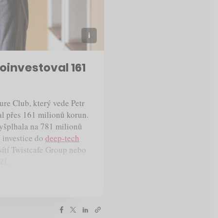
oinvestoval 161
ure Club, který vede Petr
al přes 161 milionů korun.
vyšplhala na 781 milionů
d investice do
deep-tech
sítí Twistcafe Group nebo
čí.