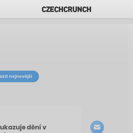
azit nejnovější
 ukazuje dění v