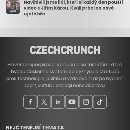
Navštívili jsme lidi, kteří si každý den pouští
video s Jiřím Károu. Kvůli práci na nové
ujeté hře
Hlavní zdroj inspirace. Věnujeme se tématům, která
hýbou Českem a světem, od byznysu a startupů
přes technologie, politiku a vzdělávání až po bydlení,
sport, kulturu, ekologii nebo dopravu.
NEJČTENĚJŠÍ TÉMATA