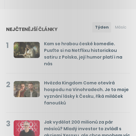
Týden
Měsíc
NEJČTENĚJŠÍ ČLÁNKY
1
Kam se hrabou české komedie.
Pusťte si na Netflixu historickou
satiru z Polska, její humor platí i na
nás
2
Hvězda Kingdom Come otevírá
hospodu na Vinohradech. Je to moje
vyznání lásky k Česku, říká miláček
fanoušků
3
Jak vydělat 200 milionů za pár
měsíců? Mladý investor to zvládl s
akciemi Xeroxu, ale chce mnohem víc