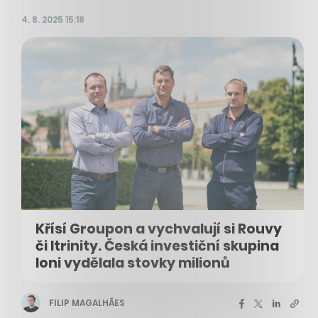
4. 8. 2025 15:18
Křísí Groupon a vychvalují si Rouvy
či Itrinity. Česká investiční skupina
loni vydělala stovky milionů
FILIP MAGALHÃES