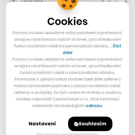
LUBOŠ KREČ
Cookies
Pomocí cookies ukládáme vaše nastavení a preferencí,
3. 8. 2025 17:43
analýze návštěvnosti našich stránek, zprostředkování
funkcí sociálních médií a k personalizaci obsahu …
Číst
dále
Pomocí cookies ukládáme vaše nastavení a preferencí,
analýze návštěvnosti našich stránek, zprostředkování
funkcí sociálních médií a k personalizaci obsahu.
Informace o užívání našich stránek také dále sdílíme s
našimi obchodními partnery z oblasti sociálních médií,
reklamy a analytiky. Za tyto webové stránky a soubory
cookies odpovídá CzechCrunch s.r.o. Více informací
naleznete na následujícím
odkazu
.
Miliardoví vojáčci z plastu, české
Nastavení
Souhlasím
plány kuchařky Kamu a insolvence
Pokračovat s nezbytnými cookies