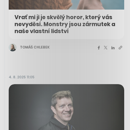
Vrať mi ji je skvělý horor, který vás
nevyděsí. Monstry jsou zármutek a
naše vlastní lidství
TOMÁŠ CHLEBEK
4. 8. 2025 11:05