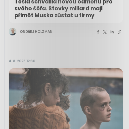
Tesla schválila novou odměnu pro
svého šéfa. Stovky miliard mají
přimět Muska zůstat u firmy
ONDŘEJ HOLZMAN
4. 8. 2025 12:30