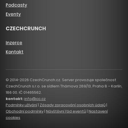
Podcasty
Eventy
CZECHCRUNCH
Inzerce
Kontakt
© 2014-2026 CzechCrunch.cz. Server provozuje společnost
CzechCrunch s.r.o. se sídlem Thámova 289/13, Praha 8 – Karlín,
186 00. IČ 01465562.
kontakt:
info@cc.cz
Podmínky užívání
|
Zásady zpracování osobních údajů
|
Obchodní podmínky
|
Návštěvní řád eventů
|
Nastavení
cookies