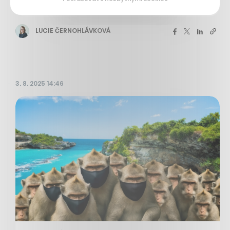
kdysi hvězdného Woltairu
LUCIE ČERNOHLÁVKOVÁ
3. 8. 2025 14:46