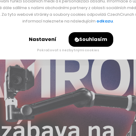
vání funkcí sociálních médií a k personalizaci obsahu. Informace o už
hlasovací práva v Tesle, kde už teď drží 13% podíl.
„Uznává
é dále sdílíme s našimi obchodními partnery z oblasti sociálních médi
ivuje zůstat u Tesly,“
uvedl speciální výbor. Akcie Tesly po o
y. Za tyto webové stránky a soubory cookies odpovídá CzechCrunch s.
informací naleznete na následujícím
odkazu
.
Nastavení
Souhlasím
Pokračovat s nezbytnými cookies