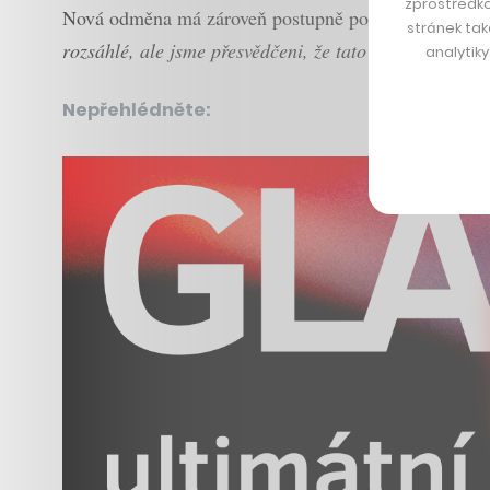
zprostředko
Nová odměna má zároveň postupně posilovat Muskova 
stránek tak
rozsáhlé, ale jsme přesvědčeni, že tato odměna ho mot
analytik
Nepřehlédněte: