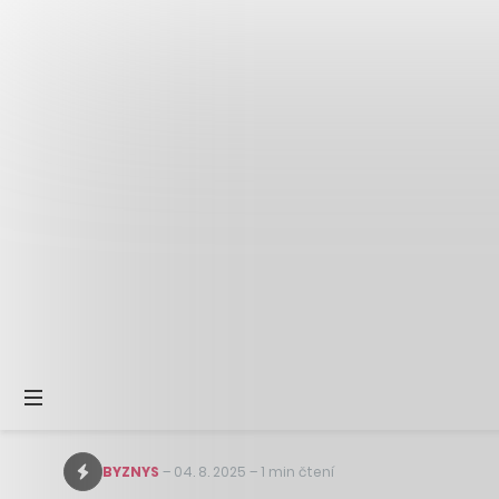
BYZNYS
–
04. 8. 2025
–
1 min čtení