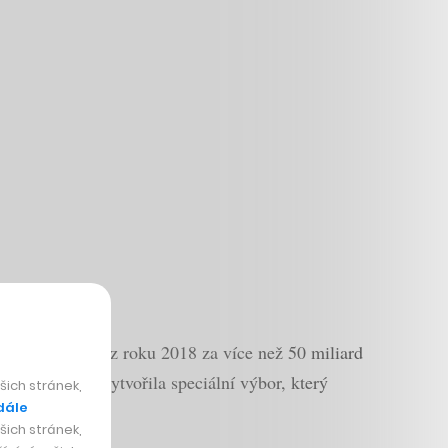
zační balíček z roku 2018 za více než 50 miliard
esla mezitím vytvořila speciální výbor, který
ich stránek,
dále
ich stránek,