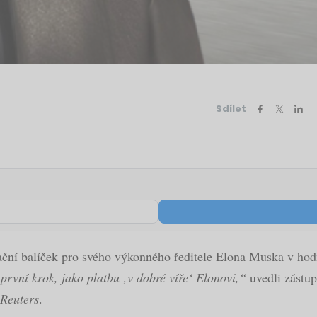
Sdílet
ační balíček pro svého výkonného ředitele Elona Muska v hodn
rvní krok, jako platbu ‚v dobré víře‘ Elonovi,“
uvedli zástup
Reuters
.