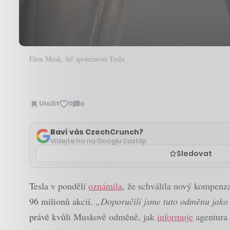
Elon Musk, šéf společnosti Tesla
Uložit
0
0
Zobrazit
komentáře
Baví vás CzechCrunch?
Vídejte ho na Googlu častěji.
Sledovat
Tesla v pondělí
oznámila
, že schválila nový kompenz
96 milionů akcií.
„Doporučili jsme tuto odměnu jako p
právě kvůli Muskově odměně, jak
informuje
agentura