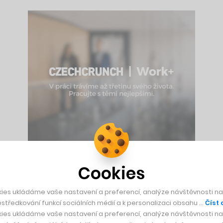
Cookies
oku 2024, kdy soud v Delaware zrušil Muskův původní kompen
yl nespravedlivý vůči akcionářům. Musk se sice odvolal, ale T
ies ukládáme vaše nastavení a preferencí, analýze návštěvnosti naš
středkování funkcí sociálních médií a k personalizaci obsahu …
Číst 
í 23,34 dolaru, což je stejná cena jako u zrušeného balíčku.
ies ukládáme vaše nastavení a preferencí, analýze návštěvnosti naš