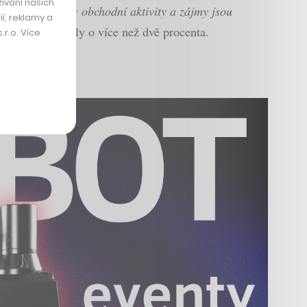
ívání našich
me, že Elonovy obchodní aktivity a zájmy jsou
í, reklamy a
známení vzrostly o více než dvě procenta.
r.o. Více