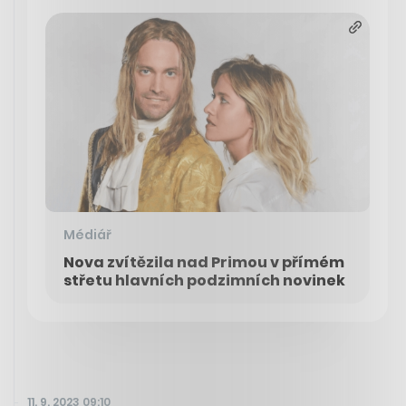
Médiář
Nova zvítězila nad Primou v přímém
střetu hlavních podzimních novinek
11. 9. 2023 09:10