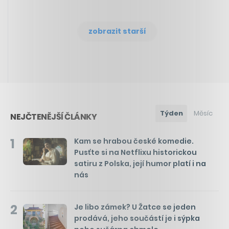
zobrazit starší
Týden
Měsíc
NEJČTENĚJŠÍ ČLÁNKY
1
Kam se hrabou české komedie.
Pusťte si na Netflixu historickou
satiru z Polska, její humor platí i na
nás
2
Je libo zámek? U Žatce se jeden
prodává, jeho součástí je i sýpka