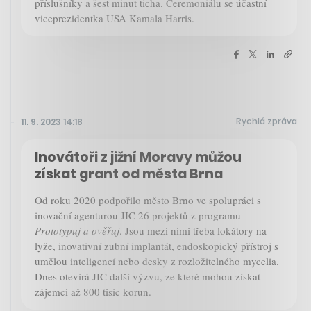
příslušníky a šest minut ticha. Ceremoniálu se účastní
viceprezidentka USA Kamala Harris.
Rychlá zpráva
11. 9. 2023 14:18
Inovátoři z jižní Moravy můžou
získat grant od města Brna
Od roku 2020 podpořilo město Brno ve spolupráci s
inovační agenturou JIC 26 projektů z programu
Prototypuj a ověřuj
. Jsou mezi nimi třeba lokátory na
lyže, inovativní zubní implantát, endoskopický přístroj s
umělou inteligencí nebo desky z rozložitelného mycelia.
Dnes otevírá JIC další výzvu, ze které mohou získat
zájemci až 800 tisíc korun.