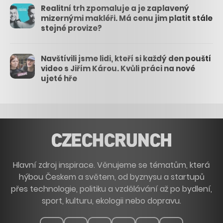
Realitní trh zpomaluje a je zaplavený
mizernými makléři. Má cenu jim platit stále
stejné provize?
Navštívili jsme lidi, kteří si každý den pouští
video s Jiřím Károu. Kvůli práci na nové
ujeté hře
Hlavní zdroj inspirace. Věnujeme se tématům, která
hýbou Českem a světem, od byznysu a startupů
přes technologie, politiku a vzdělávání až po bydlení,
sport, kulturu, ekologii nebo dopravu.