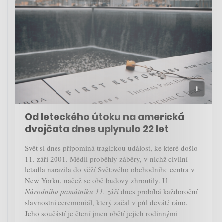
Od leteckého útoku na americká
dvojčata dnes uplynulo 22 let
Svět si dnes připomíná tragickou událost, ke které došlo
11. září 2001. Médii proběhly záběry, v nichž civilní
letadla narazila do věží Světového obchodního centra v
New Yorku, načež se obě budovy zhroutily. U
Národního památníku 11. září
dnes probíhá každoroční
slavnostní ceremoniál, který začal v půl deváté ráno.
Jeho součástí je čtení jmen obětí jejich rodinnými