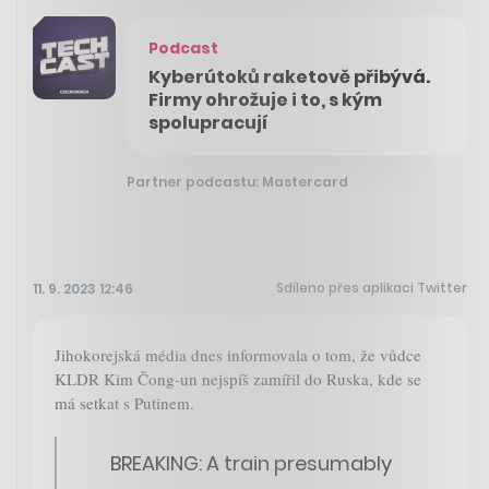
Podcast
Kyberútoků raketově přibývá.
Firmy ohrožuje i to, s kým
spolupracují
Partner podcastu: Mastercard
Sdíleno přes aplikaci Twitter
11. 9. 2023 12:46
Jihokorejská média dnes informovala o tom, že vůdce
KLDR Kim Čong-un nejspíš zamířil do Ruska, kde se
má setkat s Putinem.
BREAKING: A train presumably