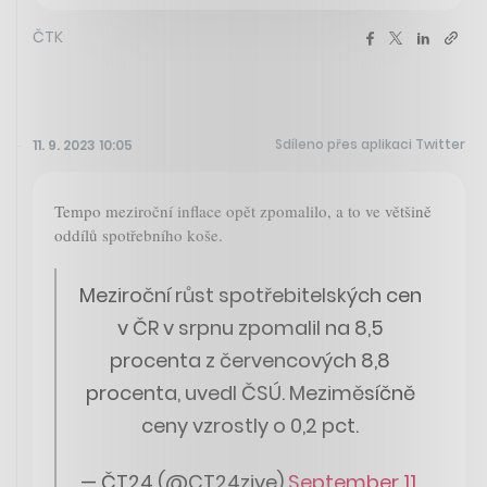
ČTK
Sdíleno přes aplikaci Twitter
11. 9. 2023 10:05
Tempo meziroční inflace opět zpomalilo, a to ve většině
oddílů spotřebního koše.
Meziroční růst spotřebitelských cen
v ČR v srpnu zpomalil na 8,5
procenta z červencových 8,8
procenta, uvedl ČSÚ. Meziměsíčně
ceny vzrostly o 0,2 pct.
— ČT24 (@CT24zive)
September 11,