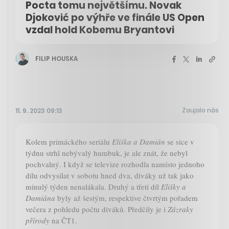
Pocta tomu největšímu. Novak
Djoković po výhře ve finále US Open
vzdal hold Kobemu Bryantovi
FILIP HOUSKA
Zaujalo nás
11. 9. 2023 09:13
Kolem primáckého seriálu
Eliška a Damián
se sice v
týdnu strhl nebývalý humbuk, je ale znát, že nebyl
pochvalný. I když se televize rozhodla namísto jednoho
dílu odvysílat v sobotu hned dva, diváky už tak jako
minulý týden nenalákala. Druhý a třetí díl
Elišky a
Damiána
byly až šestým, respektive čtvrtým pořadem
večera z pohledu počtu diváků. Předčily je i
Zázraky
přírody
na ČT1.