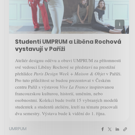
Studenti UMPRUM a Liběna Rochová
vystavují v Paříži
Ateliér designu oděvu a obuvi UMPRUM za přítomnosti
své vedoucí Liběny Rochové se představí na prestižní
přehlídce
Paris Design Week + Maison & Objet
v Paříži.
Pro tuto příležitost se budou prezentovat v Českém
centru Paříž s výstavou
Vive La France
inspirovanou
francouzskou kulturou, historií, uměním, nebo
osobnostmi. Kolekci bude tvořit 15 vybraných modelů
studentek a studentů ateliéru, kteří na tématu pracovali
dva semestry. Výstava bude k vidění do 1. října.
UMRPUM