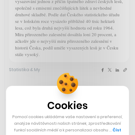
vysazování jednou z příčin špatného zdraví českých lesů,
společně s emisemi znečišťujících látek a nevhodné
druhové skladbě. Podle dat Českého statistického úřadu
se v loňském roce vysázelo přibližně 40 tisíc hektarů
lesa, což byla druhá nejvyšší hodnota od roku 1964.
Míra přirozeného zalesnění dosáhla loni 20 procent, a
ačkoliv jde o nejvyšší míru přirozeného zalesnění v
historii Česka, podíl uměle vysazených lesů je v Česku
stále vysoký.
Statistika & My
Rychlá zpráva
11. 9. 2023 11:43
Cookies
Obyvatel Česka je nyní i díky
Pomocí cookies ukládáme vaše nastavení a preferencí,
migraci 10,87 milionu
analýze návštěvnosti našich stránek, zprostředkování
funkcí sociálních médií a k personalizaci obsahu …
Číst
Obyvatel České republiky v prvním pololetí přibylo o 46