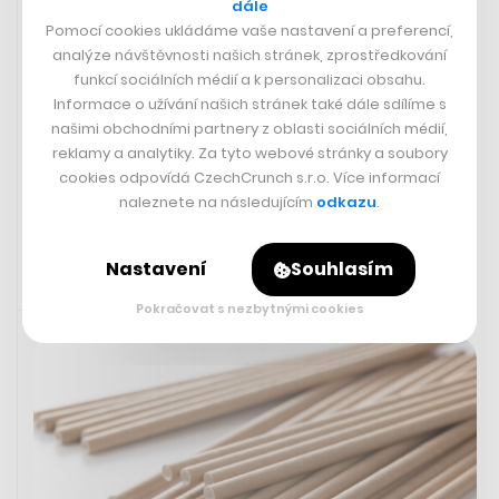
dále
tisíc na 10,87 milionu. Vyplývá to z údajů, které v
Pomocí cookies ukládáme vaše nastavení a preferencí,
pondělí zveřejnil Český statistický úřad. K růstu přispěla
analýze návštěvnosti našich stránek, zprostředkování
především zahraniční migrace, které byla nejsilnější z
funkcí sociálních médií a k personalizaci obsahu.
Ukrajiny. Zemřelo 56 666 obyvatel Česka, tedy o 3398
Informace o užívání našich stránek také dále sdílíme s
méně než za první pololetí loňského roku. Narodilo se
našimi obchodními partnery z oblasti sociálních médií,
45 180 dětí, meziročně o 5731 méně.
reklamy a analytiky. Za tyto webové stránky a soubory
cookies odpovídá CzechCrunch s.r.o. Více informací
ČT24
naleznete na následujícím
odkazu
.
Nastavení
Souhlasím
Rychlá zpráva
11. 9. 2023 11:16
Pokračovat s nezbytnými cookies