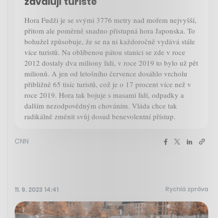
zavalují turisté
Hora Fudži je se svými 3776 metry nad mořem nejvyšší,
přitom ale poměrně snadno přístupná hora Japonska. To
bohužel způsobuje, že se na ni každoročně vydává stále
více turistů. Na oblíbenou pátou stanici se zde v roce
2012 dostaly dva miliony lidí, v roce 2019 to bylo už pět
milionů. A jen od letošního července dosáhlo vrcholu
přibližně 65 tisíc turistů, což je o 17 procent více než v
roce 2019. Hora tak bojuje s masami lidí, odpadky a
dalším nezodpovědným chováním. Vláda chce tak
radikálně změnit svůj dosud benevolentní přístup.
CNN
Rychlá zpráva
11. 9. 2023 14:41