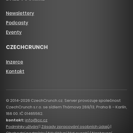
Newslettery
Podcasty
Eventy
CZECHCRUNCH
Inzerce
Kontakt
© 2014-2026 CzechCrunch.cz. Server provozuje společnost
CzechCrunch s.r.o. se sídlem Thámova 289/13, Praha 8 – Karlín,
186 00. IČ 01465562.
kontakt:
info@cc.cz
Podmínky užívání
|
Zásady zpracování osobních údajů
|