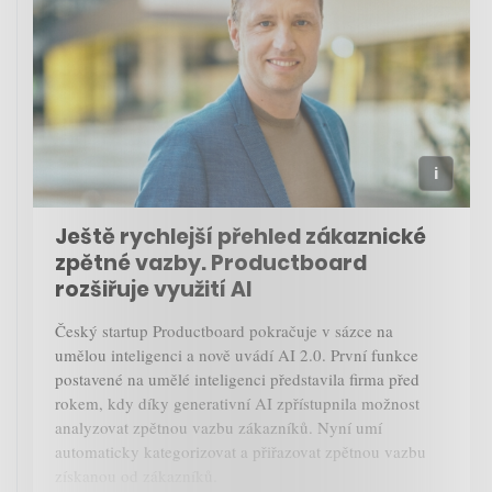
Ještě rychlejší přehled zákaznické
zpětné vazby. Productboard
rozšiřuje využití AI
Český startup Productboard pokračuje v sázce na
umělou inteligenci a nově uvádí AI 2.0. První funkce
postavené na umělé inteligenci představila firma před
rokem, kdy díky generativní AI zpřístupnila možnost
analyzovat zpětnou vazbu zákazníků. Nyní umí
automaticky kategorizovat a přiřazovat zpětnou vazbu
získanou od zákazníků.