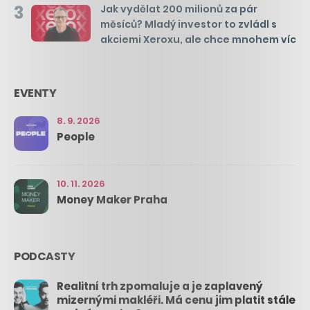
3
Jak vydělat 200 milionů za pár
měsíců? Mladý investor to zvládl s
akciemi Xeroxu, ale chce mnohem víc
EVENTY
8. 9. 2026
People
10. 11. 2026
Money Maker Praha
PODCASTY
Realitní trh zpomaluje a je zaplavený
mizernými makléři. Má cenu jim platit stále