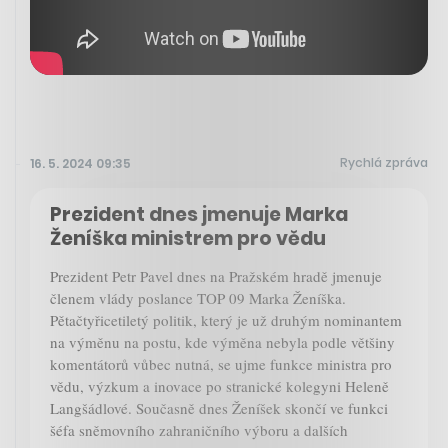
Rychlá zpráva
16. 5. 2024 09:35
Prezident dnes jmenuje Marka
Ženíška ministrem pro vědu
Prezident Petr Pavel dnes na Pražském hradě jmenuje
členem vlády poslance TOP 09 Marka Ženíška.
Pětačtyřicetiletý politik, který je už druhým nominantem
na výměnu na postu, kde výměna nebyla podle většiny
komentátorů vůbec nutná, se ujme funkce ministra pro
vědu, výzkum a inovace po stranické kolegyni Heleně
Langšádlové. Současně dnes Ženíšek skončí ve funkci
šéfa sněmovního zahraničního výboru a dalších