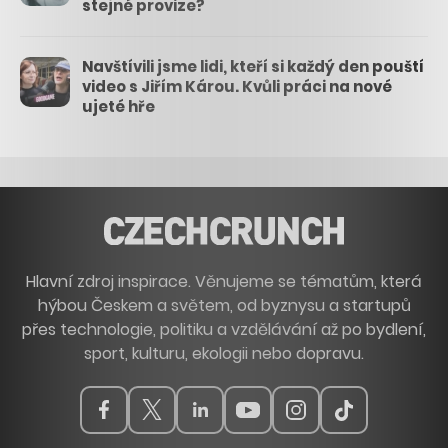
stejné provize?
Navštívili jsme lidi, kteří si každý den pouští
video s Jiřím Károu. Kvůli práci na nové
ujeté hře
Hlavní zdroj inspirace. Věnujeme se tématům, která
hýbou Českem a světem, od byznysu a startupů
přes technologie, politiku a vzdělávání až po bydlení,
sport, kulturu, ekologii nebo dopravu.