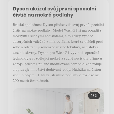
Dyson ukázal svůj první speciální
čistič na mokré podlahy
Britská společnost Dyson představila svůj první speciální
čistič na mokré podlahy. Model WashG1 si má poradit s
mokrými i suchými nečistotami, a to i díky vysoce
absorpčních válečků z mikrovlákna, které se otáčejí proti
sobě a odstraňují současně rozlité tekutiny, nečistoty i
zaschlé skvrny. Dyson pro WashG1 vyvinul separační
technologie rozdělující mokré a suché nečistoty přímo u
zdroje, přičemž pulzně modulované čerpadlo kontroluje
a upravuje množství dodávané vody. Nádržka na čistou
vodu o objemu 1 litr zajistí úklid podlahy o rozloze až
290 metrů čtverečních.
1
/ 3