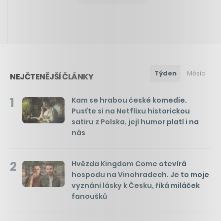
Týden
Měsíc
NEJČTENĚJŠÍ ČLÁNKY
1
Kam se hrabou české komedie.
Pusťte si na Netflixu historickou
satiru z Polska, její humor platí i na
nás
2
Hvězda Kingdom Come otevírá
hospodu na Vinohradech. Je to moje
vyznání lásky k Česku, říká miláček
fanoušků