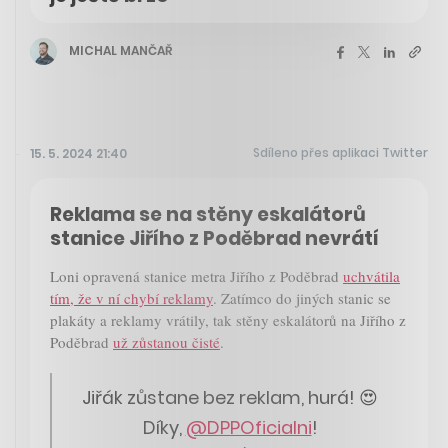
MICHAL MANČAŘ
Sdíleno přes aplikaci Twitter
15. 5. 2024 21:40
Reklama se na stěny eskalátorů
stanice Jiřího z Poděbrad nevrátí
Loni opravená stanice metra Jiřího z Poděbrad
uchvátila
tím, že v ní chybí reklamy
. Zatímco do jiných stanic se
plakáty a reklamy vrátily, tak stěny eskalátorů na Jiřího z
Poděbrad
už zůstanou čisté
.
Jiřák zůstane bez reklam, hurá! 😍
Díky,
@DPPOficialni
!