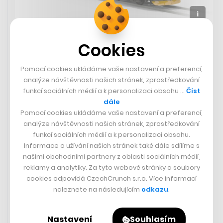
RegioJet koupí nové vlaky pro
Cookies
Ústecký kraj od plzeňské Škody
Pomocí cookies ukládáme vaše nastavení a preferencí,
Soukromý železniční dopravce RegioJet oznámil, že
analýze návštěvnosti našich stránek, zprostředkování
uzavřel smlouvu se Škoda Group na dodávku třiadvaceti
funkcí sociálních médií a k personalizaci obsahu …
Číst
nových jednotek v hodnotě 3,5 miliardy korun. Plánuje
dále
je nasadit na hlavní elektrifikované tratě v Ústeckém
Pomocí cookies ukládáme vaše nastavení a preferencí,
kraji, a to od konce roku 2026, kdy na nich začne
analýze návštěvnosti našich stránek, zprostředkování
operovat. Nové nízkopodlažní jednotky budou schopné
funkcí sociálních médií a k personalizaci obsahu.
dosáhnout rychlosti až 160 km/h. Objednáno bylo
Informace o užívání našich stránek také dále sdílíme s
patnáct dvouvozových a osm třívozových jednotek.
našimi obchodními partnery z oblasti sociálních médií,
Součástí bude oddíl první třídy.
reklamy a analytiky. Za tyto webové stránky a soubory
cookies odpovídá CzechCrunch s.r.o. Více informací
naleznete na následujícím
odkazu
.
Nastavení
Souhlasím