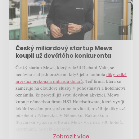
Český miliardový startup Mews
koupil už devátého konkurenta
Český startup Mews, který založil Richard Valtr, se
nedávno stal jednorožcem, když jeho hodnota
díky velké
investici překonala miliardu dolarů
. Teď firma, která se
zaměřuje na cloudové služby v pohostinství a hotelnictví,
oznámila, že provedl již svou devátou akvizici. Mews
kupuje německou firmu HS3 Hotelsoftware, která vyvíjí
lokální systém pro správu nemovitostí, rozšiřuje díky své
působení v Německu. V Německu, Rakousku a
Švýcarsku využívá software Mews více než 700 hotelů,
apartmánů, hostelů a kempů.
Zobrazit více