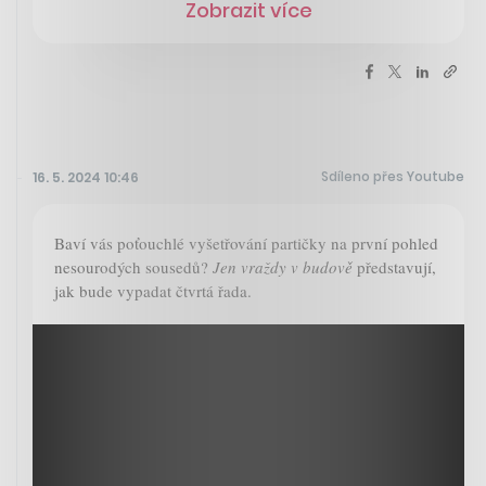
Zobrazit více
Sdíleno přes Youtube
16. 5. 2024 10:46
Baví vás poťouchlé vyšetřování partičky na první pohled
nesourodých sousedů?
Jen vraždy v budově
představují,
jak bude vypadat čtvrtá řada.