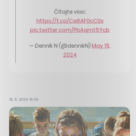
Čítajte viac:
https://t.co/Ce8AF0cC0x
pic.twitter.com/PbAqmt5Ycb
— Denník N (@dennikN)
May 15,
2024
15. 5. 2024 15:05