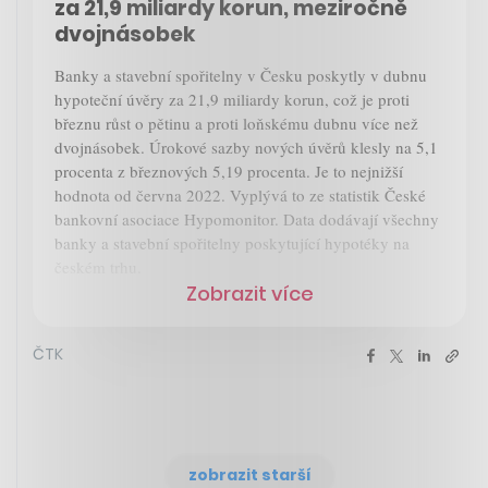
za 21,9 miliardy korun, meziročně
dvojnásobek
Banky a stavební spořitelny v Česku poskytly v dubnu
hypoteční úvěry za 21,9 miliardy korun, což je proti
březnu růst o pětinu a proti loňskému dubnu více než
dvojnásobek. Úrokové sazby nových úvěrů klesly na 5,1
procenta z březnových 5,19 procenta. Je to nejnižší
hodnota od června 2022. Vyplývá to ze statistik České
bankovní asociace Hypomonitor. Data dodávají všechny
banky a stavební spořitelny poskytující hypotéky na
českém trhu.
Zobrazit více
ČTK
zobrazit starší