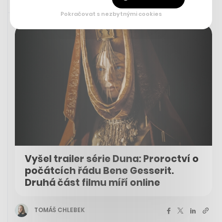
15. 5. 2024 20:06
Pokračovat s nezbytnými cookies
Vyšel trailer série Duna: Proroctví o
počátcích řádu Bene Gesserit.
Druhá část filmu míří online
TOMÁŠ CHLEBEK