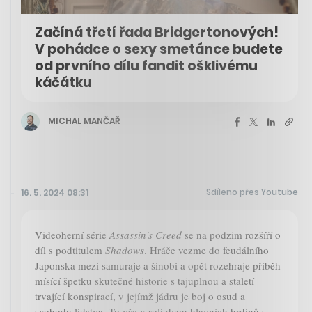
Začíná třetí řada Bridgertonových!
V pohádce o sexy smetánce budete
od prvního dílu fandit ošklivému
káčátku
MICHAL MANČAŘ
Sdíleno přes Youtube
16. 5. 2024 08:31
Videoherní série
Assassin's Creed
se na podzim rozšíří o
díl s podtitulem
Shadows
. Hráče vezme do feudálního
Japonska mezi samuraje a šinobi a opět rozehraje příběh
mísící špetku skutečné historie s tajuplnou a staletí
trvající konspirací, v jejímž jádru je boj o osud a
svobodu lidstva. To vše v roli dvou hlavních hrdinů s