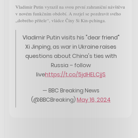
Vladimir Putin vyrazil na svou první zahraniční návštěvu
v novém funkčním období. A rozjel se pozdravit svého
„dobrého přítele“, vládce Číny Si Kin-pchinga.
Vladimir Putin visits his "dear friend"
Xi Jinping, as war in Ukraine raises
questions about China's ties with
Russia – follow
live
https://t.co/5jdHELCjjS
— BBC Breaking News
(@BBCBreaking)
May 16, 2024