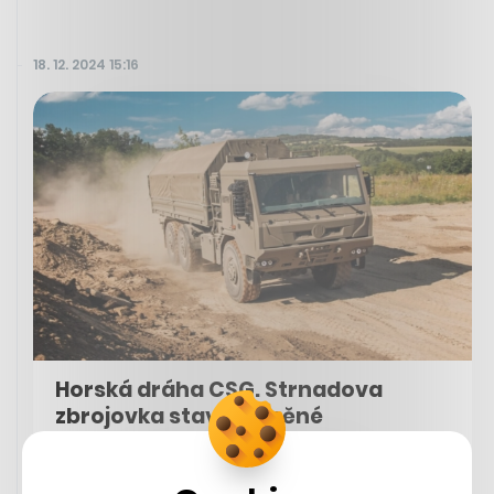
18. 12. 2024 15:16
Horská dráha CSG. Strnadova
zbrojovka staví obrněné
transportéry, elektromobily a
investuje do inovací