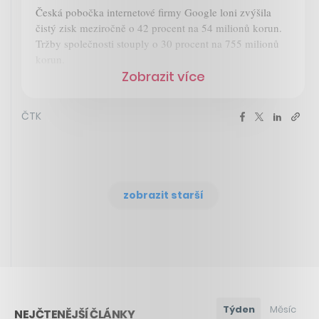
Česká pobočka internetové firmy Google loni zvýšila
čistý zisk meziročně o 42 procent na 54 milionů korun.
Tržby společnosti stouply o 30 procent na 755 milionů
korun.
Zobrazit více
ČTK
zobrazit starší
Týden
Měsíc
NEJČTENĚJŠÍ ČLÁNKY