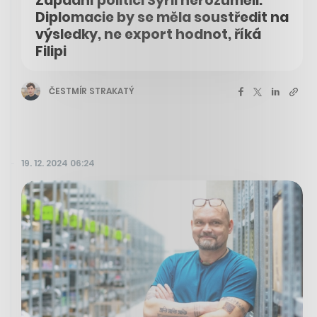
Západní politici Sýrii nerozuměli.
Diplomacie by se měla soustředit na
výsledky, ne export hodnot, říká
Filipi
ČESTMÍR STRAKATÝ
19. 12. 2024 06:24