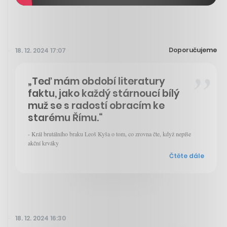
Doporučujeme
18. 12. 2024 17:07
„Teď mám období literatury
faktu, jako každý stárnoucí bílý
muž se s radostí obracím ke
starému Římu.“
- Král brutálního braku Leoš Kyša o tom, co zrovna čte, když nepíše
akční krváky
Čtěte dále
18. 12. 2024 16:30