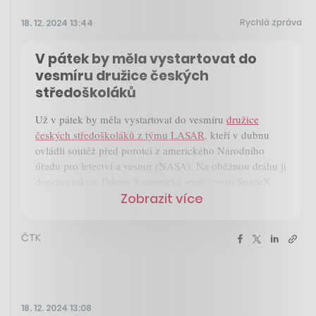
Rychlá zpráva
18. 12. 2024 13:44
V pátek by měla vystartovat do
vesmíru družice českých
středoškoláků
Už v pátek by měla vystartovat do vesmíru
družice
českých středoškoláků z týmu LASAR
, kteří v dubnu
ovládli soutěž před porotci z amerického Národního
úřadu pro letectví a vesmír (NASA). Na oběžnou dráhu ji
dopraví raketa Falcon 9 americké společnosti SpaceX.
Zobrazit více
ČTK
18. 12. 2024 13:08