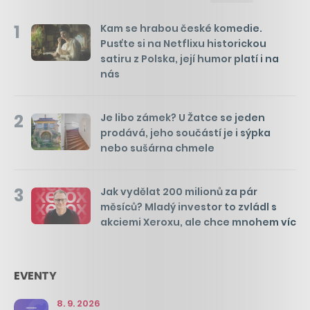
1
Kam se hrabou české komedie.
Pusťte si na Netflixu historickou
satiru z Polska, její humor platí i na
nás
2
Je libo zámek? U Žatce se jeden
prodává, jeho součástí je i sýpka
nebo sušárna chmele
3
Jak vydělat 200 milionů za pár
měsíců? Mladý investor to zvládl s
akciemi Xeroxu, ale chce mnohem víc
EVENTY
8. 9. 2026