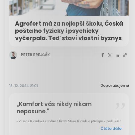
Agrofert má za nejlepší školu, Česká
pošta ho fyzicky i psychicky
vyčerpala. Teď staví vlastní byznys
PETER BREJČÁK
Doporučujeme
18. 12. 2024 21:01
„Komfort vás nikdy nikam
neposune.“
- Zuzana Kloudová z rodinné firmy Maso Klouda o přístupu k podnikání
Čtěte dále