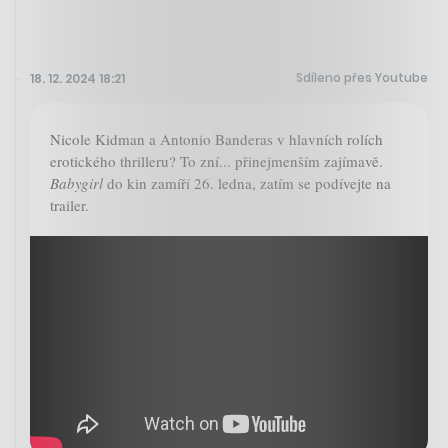
Sdíleno přes Youtube
18. 12. 2024 18:21
Nicole Kidman a Antonio Banderas v hlavních rolích
erotického thrilleru? To zní... přinejmenším zajímavě.
Babygirl
do kin zamíří 26. ledna, zatím se podívejte na
trailer.