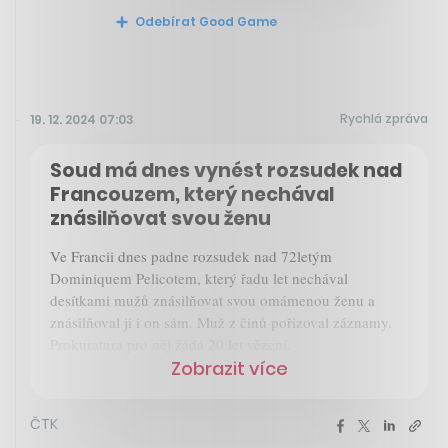
Odebírat Good Game
Rychlá zpráva
19. 12. 2024 07:03
Soud má dnes vynést rozsudek nad
Francouzem, který nechával
znásilňovat svou ženu
Ve Francii dnes padne rozsudek nad 72letým
Dominiquem Pelicotem, který řadu let nechával
desítkami mužů znásilňovat svou omámenou ženu a
znásilňoval ji i on sám. Muž z činů pořizoval záznamy.
Prokuratura pro něj žádá 20 let vězení.
Zobrazit více
ČTK