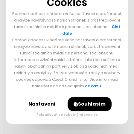
Cookies
FILIP MAGALHÃES
Pomocí cookies ukládáme vaše nastavení a preferencí,
analýze návštěvnosti našich stránek, zprostředkování
funkcí sociálních médií a k personalizaci obsahu …
Číst
dále
Pomocí cookies ukládáme vaše nastavení a preferencí,
Zaujalo nás
18. 12. 2024 14:29
analýze návštěvnosti našich stránek, zprostředkování
funkcí sociálních médií a k personalizaci obsahu.
Časopis Science vyhlásil top ten vědeckých objevů roku
Informace o užívání našich stránek také dále sdílíme s
2024 s potenciálem změnit svět – a ve dvou hrají
našimi obchodními partnery z oblasti sociálních médií,
klíčovou roli Češi!
reklamy a analytiky. Za tyto webové stránky a soubory
cookies odpovídá CzechCrunch s.r.o. Více informací
naleznete na následujícím
odkazu
.
Česká televize
Česká věda boduje, obsadila přední
místa v žebříčku časopisu Science
Nastavení
Souhlasím
Pokračovat s nezbytnými cookies