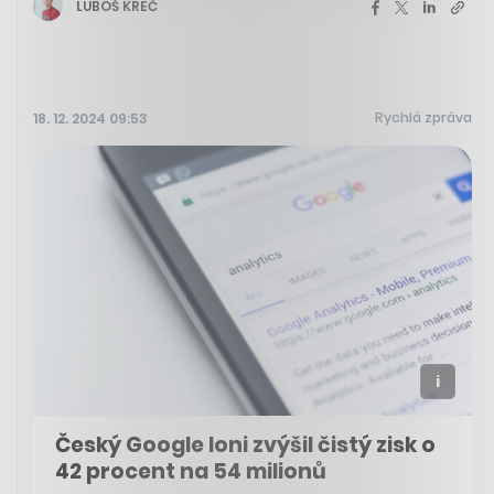
LUBOŠ KREČ
Rychlá zpráva
18. 12. 2024 09:53
Český Google loni zvýšil čistý zisk o
42 procent na 54 milionů