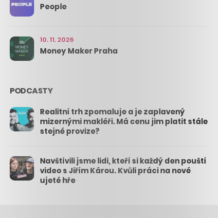
People
10. 11. 2026
Money Maker Praha
PODCASTY
Realitní trh zpomaluje a je zaplavený
mizernými makléři. Má cenu jim platit stále
stejné provize?
Navštívili jsme lidi, kteří si každý den pouští
video s Jiřím Károu. Kvůli práci na nové
ujeté hře